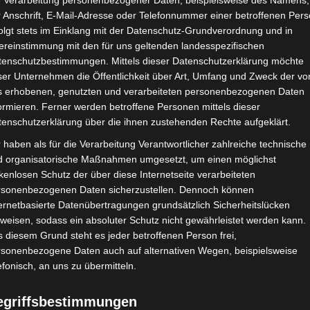
e Verarbeitung personenbezogener Daten, beispielsweise des Namens,
 Anschrift, E-Mail-Adresse oder Telefonnummer einer betroffenen Pers
olgt stets im Einklang mit der Datenschutz-Grundverordnung und in
ereinstimmung mit den für uns geltenden landesspezifischen
tenschutzbestimmungen. Mittels dieser Datenschutzerklärung möchte
ser Unternehmen die Öffentlichkeit über Art, Umfang und Zweck der vo
s erhobenen, genutzten und verarbeiteten personenbezogenen Daten
ormieren. Ferner werden betroffene Personen mittels dieser
tenschutzerklärung über die ihnen zustehenden Rechte aufgeklärt.
 haben als für die Verarbeitung Verantwortlicher zahlreiche technische
d organisatorische Maßnahmen umgesetzt, um einen möglichst
kenlosen Schutz der über diese Internetseite verarbeiteten
rsonenbezogenen Daten sicherzustellen. Dennoch können
ernetbasierte Datenübertragungen grundsätzlich Sicherheitslücken
weisen, sodass ein absoluter Schutz nicht gewährleistet werden kann.
 diesem Grund steht es jeder betroffenen Person frei,
rsonenbezogene Daten auch auf alternativen Wegen, beispielsweise
efonisch, an uns zu übermitteln.
egriffsbestimmungen
g und Staatsmodernisierung