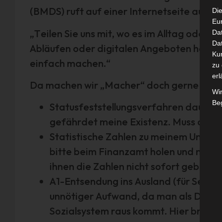
(BMDS) ruft auf einer Internetseite auf:
Die
Eu
„Teilen Sie uns mit, wo es im Alltag oder b
Da
Dat
Abläufen oder digitalen Angeboten hakt o
Ku
einfach machen.“
zu 
erl
Da machen wir „Macher“ doch gerne mit. H
Wi
Beg
Statusfeststellungsverfahren dauert zu
gefährdet meine Existenz. Muss drin
Statistische Zahlen zu meinem Unter
bitte beim Finanzamt holen und nicht
ihnen die Zahlen nicht sofort gebe.
A1-Entsendung ins Ausland (für Selbst
unnötiger Aufwand, da man als Deuts
Sozialsystem raus kommt. Hier brauch