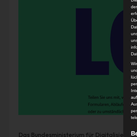
Di
der
erf
Üb
Da
un
un
inf
Da
Wir
un
lüc
pe
Int
auf
Aus
pe
tel
B
Das Bundesministerium für Digitalisierun