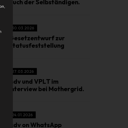
auch der Selbständigen.
on,
30.03.2026
n
Gesetzentwurf zur
Statusfeststellung
27.03.2026
isdv und VPLT im
Interview bei Mothergrid.
24.01.2026
isdv on WhatsApp