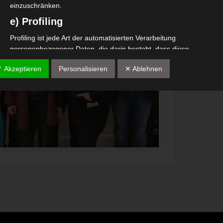
einzuschränken.
e) Profiling
Profiling ist jede Art der automatisierten Verarbeitung
personenbezogener Daten, die darin besteht, dass diese
personenbezogenen Daten verwendet werden, um bestimmte
✓ Akzeptieren
Personalisieren
✕ Ablehnen
persönliche Aspekte, die sich auf eine natürliche Person beziehen, 
bewerten, insbesondere, um Aspekte bezüglich Arbeitsleistung,
wirtschaftlicher Lage, Gesundheit, persönlicher Vorlieben, Interesse
Zuverlässigkeit, Verhalten, Aufenthaltsort oder Ortswechsel dieser
natürlichen Person zu analysieren oder vorherzusagen.
f) Pseudonymisierung
Pseudonymisierung ist die Verarbeitung personenbezogener Daten 
einer Weise, auf welche die personenbezogenen Daten ohne
Hinzuziehung zusätzlicher Informationen nicht mehr einer spezifisc
betroffenen Person zugeordnet werden können, sofern diese
zusätzlichen Informationen gesondert aufbewahrt werden und
technischen und organisatorischen Maßnahmen unterliegen, die
gewährleisten, dass die personenbezogenen Daten nicht einer