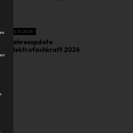
e
15.01.2026
ies
Jahresupdate
Elektrofachkraft 2026
den
e