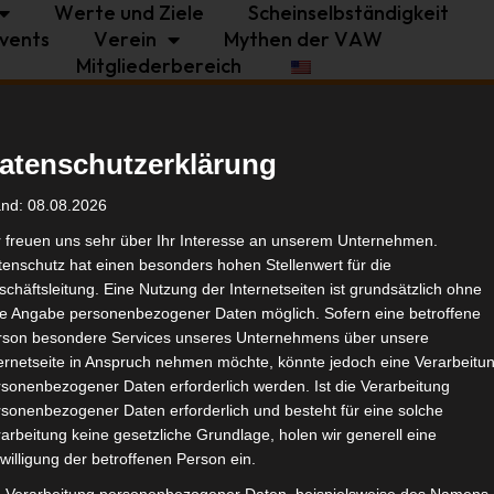
Werte und Ziele
Scheinselbständigkeit
vents
Verein
Mythen der VAW
Mitgliederbereich
Politik
Branche
Selbstständigkeit
atenschutzerklärung
Tags
and: 08.08.2026
r freuen uns sehr über Ihr Interesse an unserem Unternehmen.
enschutz hat einen besonders hohen Stellenwert für die
Selbs
chäftsleitung. Eine Nutzung der Internetseiten ist grundsätzlich ohne
de Angabe personenbezogener Daten möglich. Sofern eine betroffene
rson besondere Services unseres Unternehmens über unsere
Ähnl
ternetseite in Anspruch nehmen möchte, könnte jedoch eine Verarbeitu
sonenbezogener Daten erforderlich werden. Ist die Verarbeitung
sonenbezogener Daten erforderlich und besteht für eine solche
arbeitung keine gesetzliche Grundlage, holen wir generell eine
willigung der betroffenen Person ein.