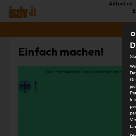
Aktuelles
E
D
Einfach machen!
St
Wi
Dat
Ges
je
Pe
In
per
per
Ver
Ein