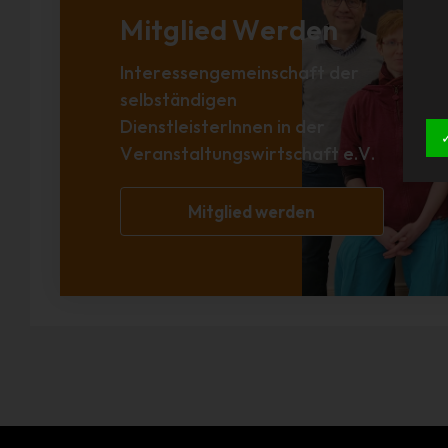
Mitglied Werden
Interessengemeinschaft der
selbständigen
DienstleisterInnen in der
Veranstaltungswirtschaft e.V.
Mitglied werden