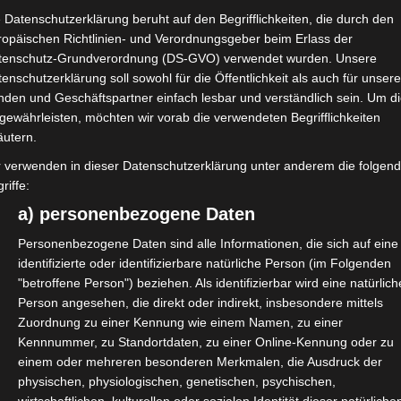
 Datenschutzerklärung beruht auf den Begrifflichkeiten, die durch den
ropäischen Richtlinien- und Verordnungsgeber beim Erlass der
ei der Arbeit mit Formularen,
tenschutz-Grundverordnung (DS-GVO) verwendet wurden. Unsere
enschutzerklärung soll sowohl für die Öffentlichkeit als auch für unser
der zu umständlich ist. Gemeinsam
nden und Geschäftspartner einfach lesbar und verständlich sein. Um d
gewährleisten, möchten wir vorab die verwendeten Begrifflichkeiten
äutern.
ier ein paar Inspirationen:
r verwenden in dieser Datenschutzerklärung unter anderem die folgen
riffe:
 lange, ist nicht rechtssicher,
a) personenbezogene Daten
gend erneuert werden.
nehmen mögen sich die Ämter doch
Personenbezogene Daten sind alle Informationen, die sich auf eine
identifizierte oder identifizierbare natürliche Person (im Folgenden
 mir Strafen androhen, wenn ich
"betroffene Person") beziehen. Als identifizierbar wird eine natürlich
Person angesehen, die direkt oder indirekt, insbesondere mittels
Zuordnung zu einer Kennung wie einem Namen, zu einer
ändige oder Angestellte) ist
Kennnummer, zu Standortdaten, zu einer Online-Kennung oder zu
cher sowieso nicht aus dem
einem oder mehreren besonderen Merkmalen, die Ausdruck der
t es eine sich automatisch
physischen, physiologischen, genetischen, psychischen,