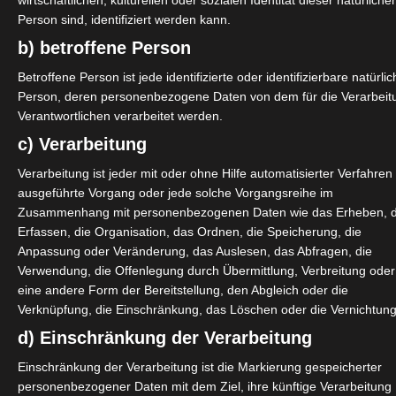
wirtschaftlichen, kulturellen oder sozialen Identität dieser natürliche
nn (oder der Personalausweis
Person sind, identifiziert werden kann.
b) betroffene Person
hreib sie auf, sende sie an das
Betroffene Person ist jede identifizierte oder identifizierbare natürli
en.
Person, deren personenbezogene Daten von dem für die Verarbeit
Verantwortlichen verarbeitet werden.
c) Verarbeitung
en #selbständig
Verarbeitung ist jeder mit oder ohne Hilfe automatisierter Verfahren
ausgeführte Vorgang oder jede solche Vorgangsreihe im
Zusammenhang mit personenbezogenen Daten wie das Erheben, 
Erfassen, die Organisation, das Ordnen, die Speicherung, die
Anpassung oder Veränderung, das Auslesen, das Abfragen, die
Verwendung, die Offenlegung durch Übermittlung, Verbreitung oder
eine andere Form der Bereitstellung, den Abgleich oder die
Verknüpfung, die Einschränkung, das Löschen oder die Vernichtung
d) Einschränkung der Verarbeitung
Einschränkung der Verarbeitung ist die Markierung gespeicherter
personenbezogener Daten mit dem Ziel, ihre künftige Verarbeitung