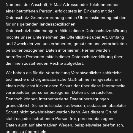
Namens, der Anschrift, E-Mail-Adresse oder Telefonnummer
einer betroffenen Person, erfolgt stets im Einklang mit der
Datenschutz-Grundverordnung und in Übereinstimmung mit den
für uns geltenden landesspezifischen
Datenschutzbestimmungen. Mittels dieser Datenschutzerklärung
möchte unser Unternehmen die Öffentlichkeit über Art, Umfang
und Zweck der von uns erhobenen, genutzten und verarbeiteten
personenbezogenen Daten informieren. Ferner werden
betroffene Personen mittels dieser Datenschutzerklärung über
die ihnen zustehenden Rechte aufgeklärt.
Wir haben als für die Verarbeitung Verantwortlicher zahlreiche
technische und organisatorische Maßnahmen umgesetzt, um
einen möglichst lückenlosen Schutz der über diese Internetseite
verarbeiteten personenbezogenen Daten sicherzustellen.
Dennoch können Internetbasierte Datenübertragungen
Die isdv hat Rahmenabkommen geschlossen, um
grundsätzlich Sicherheitslücken aufweisen, sodass ein absoluter
ihren Mitgliedern bares Geld zu sparen. Bei
Schutz nicht gewährleistet werden kann. Aus diesem Grund
folgenden Firmen bekommen isdv-Mitglieder
steht es jeder betroffenen Person frei, personenbezogene
Daten auch auf alternativen Wegen, beispielsweise telefonisch,
Rabatte:
an uns zu übermitteln.