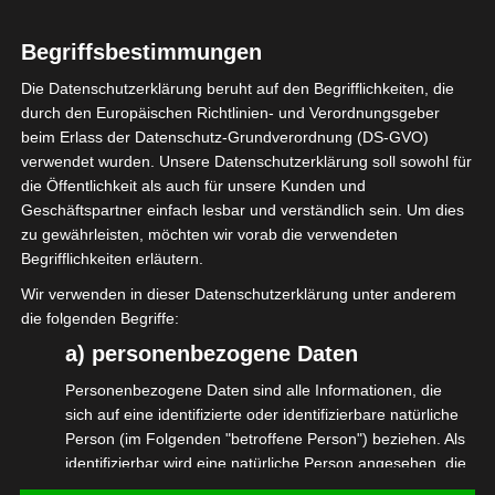
Seiten ist jedoch ohne konkrete Anhaltspunkte
Begriffsbestimmungen
einer Rechtsverletzung nicht zumutbar. Bei
Bekanntwerden von Rechtsverletzungen
Die Datenschutzerklärung beruht auf den Begrifflichkeiten, die
werden wir derartige Links umgehend
durch den Europäischen Richtlinien- und Verordnungsgeber
beim Erlass der Datenschutz-Grundverordnung (DS-GVO)
entfernen.
verwendet wurden. Unsere Datenschutzerklärung soll sowohl für
Haftung für Inhalte:
die Öffentlichkeit als auch für unsere Kunden und
Geschäftspartner einfach lesbar und verständlich sein. Um dies
Die Inhalte unserer Seiten wurden mit größter
zu gewährleisten, möchten wir vorab die verwendeten
Begrifflichkeiten erläutern.
Sorgfalt erstellt. Für die Vollständigkeit,
Vollständigkeit und Aktualität der Inhalte
Wir verwenden in dieser Datenschutzerklärung unter anderem
die folgenden Begriffe:
können wir jedoch keine Gewähr übernehmen.
Als Diensteanbieter sind wir für eigene Inhalte
a) personenbezogene Daten
auf diesen Seiten nach den allgemeinen
Personenbezogene Daten sind alle Informationen, die
Gesetzen verantwortlich. Wir sind als
sich auf eine identifizierte oder identifizierbare natürliche
Diensteanbieter jedoch nicht verpflichtet,
Person (im Folgenden "betroffene Person") beziehen. Als
identifizierbar wird eine natürliche Person angesehen, die
übermittelte oder gespeicherte fremde
direkt oder indirekt, insbesondere mittels Zuordnung zu