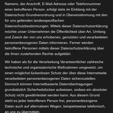
Telefon: +49 69 800 88 703
Namens, der Anschrift, E-Mail-Adresse oder Telefonnummer
Email:
einer betroffenen Person, erfolgt stets im Einklang mit der
Datenschutz-Grundverordnung und in Übereinstimmung mit den
Haftungsausschluss
für uns geltenden landesspezifischen
Haftung für Links:
Datenschutzbestimmungen. Mittels dieser Datenschutzerklärung
möchte unser Unternehmen die Öffentlichkeit über Art, Umfang
Unser Angebot enthält Links zu externen
und Zweck der von uns erhobenen, genutzten und verarbeiteten
Webseiten Dritter, auf deren Inhalte wir keinen
personenbezogenen Daten informieren. Ferner werden
betroffene Personen mittels dieser Datenschutzerklärung über
Einfluss haben. Deshalb können wir für diese
die ihnen zustehenden Rechte aufgeklärt.
fremden Inhalte auch keine Gewähr
Wir haben als für die Verarbeitung Verantwortlicher zahlreiche
übernehmen. Für die Inhalte der verlinkten
technische und organisatorische Maßnahmen umgesetzt, um
Seiten ist stets der jeweilige Anbieter oder
einen möglichst lückenlosen Schutz der über diese Internetseite
Betreiber der Seiten verantwortlich. Die
verarbeiteten personenbezogenen Daten sicherzustellen.
verlinkten Seiten wurden zum Zeitpunkt der
Dennoch können Internetbasierte Datenübertragungen
grundsätzlich Sicherheitslücken aufweisen, sodass ein absoluter
Verlinkung auf mögliche Rechtsverstöße
Schutz nicht gewährleistet werden kann. Aus diesem Grund
überprüft. Rechtswidrige Inhalte waren zum
steht es jeder betroffenen Person frei, personenbezogene
Zeitpunkt der Verlinkung nicht erkennbar. Eine
Daten auch auf alternativen Wegen, beispielsweise telefonisch,
permanente konkrete Kontrolle der verlinkten
an uns zu übermitteln.