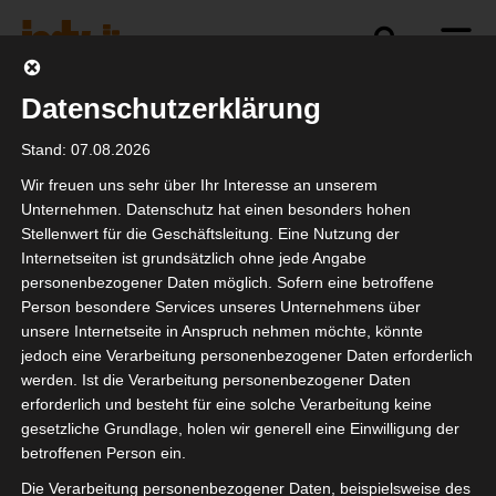
Datenschutzerklärung
Impressum
Stand: 07.08.2026
Wir freuen uns sehr über Ihr Interesse an unserem
Interessengemeinschaft der selbständigen
Unternehmen. Datenschutz hat einen besonders hohen
DienstleisterInnen in der
Stellenwert für die Geschäftsleitung. Eine Nutzung der
Internetseiten ist grundsätzlich ohne jede Angabe
Veranstaltungswirtschaft e.V.
personenbezogener Daten möglich. Sofern eine betroffene
1. Vorsitzender Marcus Pohl
Person besondere Services unseres Unternehmens über
Hanauer Landstr. 328-330
unsere Internetseite in Anspruch nehmen möchte, könnte
60314 Frankfurt am Main
jedoch eine Verarbeitung personenbezogener Daten erforderlich
Deutschland
werden. Ist die Verarbeitung personenbezogener Daten
erforderlich und besteht für eine solche Verarbeitung keine
Vertreten durch:
1. Vorsitzender Marcus Pohl
gesetzliche Grundlage, holen wir generell eine Einwilligung der
betroffenen Person ein.
Kontakt:
Die Verarbeitung personenbezogener Daten, beispielsweise des