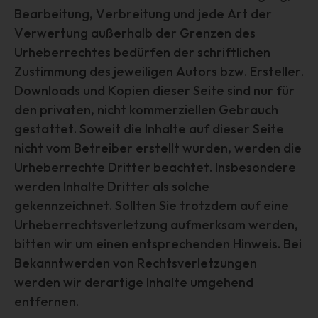
die Anpassung oder Veränderung, das Auslesen, das
Bearbeitung, Verbreitung und jede Art der
Abfragen, die Verwendung, die Offenlegung durch
Verwertung außerhalb der Grenzen des
Übermittlung, Verbreitung oder eine andere Form der
Urheberrechtes bedürfen der schriftlichen
Bereitstellung, den Abgleich oder die Verknüpfung, die
Einschränkung, das Löschen oder die Vernichtung.
Zustimmung des jeweiligen Autors bzw. Ersteller.
d) Einschränkung der Verarbeitung
Downloads und Kopien dieser Seite sind nur für
den privaten, nicht kommerziellen Gebrauch
Einschränkung der Verarbeitung ist die Markierung
gestattet. Soweit die Inhalte auf dieser Seite
gespeicherter personenbezogener Daten mit dem Ziel,
ihre künftige Verarbeitung einzuschränken.
nicht vom Betreiber erstellt wurden, werden die
e) Profiling
Urheberrechte Dritter beachtet. Insbesondere
werden Inhalte Dritter als solche
Profiling ist jede Art der automatisierten Verarbeitung
gekennzeichnet. Sollten Sie trotzdem auf eine
personenbezogener Daten, die darin besteht, dass diese
personenbezogenen Daten verwendet werden, um
Urheberrechtsverletzung aufmerksam werden,
bestimmte persönliche Aspekte, die sich auf eine
bitten wir um einen entsprechenden Hinweis. Bei
natürliche Person beziehen, zu bewerten, insbesondere,
Bekanntwerden von Rechtsverletzungen
um Aspekte bezüglich Arbeitsleistung, wirtschaftlicher
werden wir derartige Inhalte umgehend
Lage, Gesundheit, persönlicher Vorlieben, Interessen,
entfernen.
Zuverlässigkeit, Verhalten, Aufenthaltsort oder
Ortswechsel dieser natürlichen Person zu analysieren