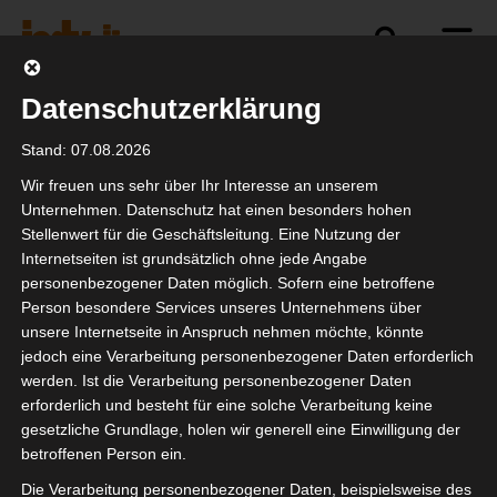
Datenschutzerklärung
Die Veranstaltungen des isdv
Stand: 07.08.2026
e.V. werden von der ISDV GmbH
Wir freuen uns sehr über Ihr Interesse an unserem
Unternehmen. Datenschutz hat einen besonders hohen
organisiert und durchgeführt.
Stellenwert für die Geschäftsleitung. Eine Nutzung der
Internetseiten ist grundsätzlich ohne jede Angabe
personenbezogener Daten möglich. Sofern eine betroffene
Person besondere Services unseres Unternehmens über
unsere Internetseite in Anspruch nehmen möchte, könnte
jedoch eine Verarbeitung personenbezogener Daten erforderlich
werden. Ist die Verarbeitung personenbezogener Daten
Newsletter
erforderlich und besteht für eine solche Verarbeitung keine
gesetzliche Grundlage, holen wir generell eine Einwilligung der
Trage hier Deine Email-Adresse ein, um
betroffenen Person ein.
den isdv-Newsletter zu erhalten:
Die Verarbeitung personenbezogener Daten, beispielsweise des