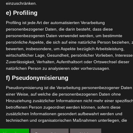
einzuschränken.
trukturen zu verändern. Aber der Shutdown unserer B
e) Profiling
t ihnen zusammen.
Profiling ist jede Art der automatisierten Verarbeitung
personenbezogener Daten, die darin besteht, dass diese
in Stein gemeißelt.
personenbezogenen Daten verwendet werden, um bestimmte
persönliche Aspekte, die sich auf eine natürliche Person beziehen, 
leine Preiserhöhungen von 10-20 € die wenigsten Bes
bewerten, insbesondere, um Aspekte bezüglich Arbeitsleistung,
ang bringen, die die Kunden nicht überfordert, aber
wirtschaftlicher Lage, Gesundheit, persönlicher Vorlieben, Interesse
Zuverlässigkeit, Verhalten, Aufenthaltsort oder Ortswechsel dieser
natürlichen Person zu analysieren oder vorherzusagen.
ser höhere Tagessätze ansetzen. Natürlich wird es h
f) Pseudonymisierung
da kommt der Mut ins Spiel: es ist kein Drama, mal ein
es eröffnet durch geschickte Unternehmerische Verha
Pseudonymisierung ist die Verarbeitung personenbezogener Daten 
einer Weise, auf welche die personenbezogenen Daten ohne
Hinzuziehung zusätzlicher Informationen nicht mehr einer spezifisc
ergessen: unsere Arbeit hat auch einen Wert.
betroffenen Person zugeordnet werden können, sofern diese
zusätzlichen Informationen gesondert aufbewahrt werden und
Vielleicht liegt es daran, dass wir es immer gewöhnt
technischen und organisatorischen Maßnahmen unterliegen, die
eres Jobs auch immer daraus, dass möglichst niemand 
gewährleisten, dass die personenbezogenen Daten nicht einer