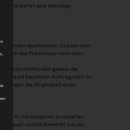
ranche bietet eine einmalige
zu
tandskunden abschrecken. So kann man
 dennoch das Preisniveau nach oben
n,
ier und da mal Kunden geben, die
en schlecht bezahlten Auftrag nicht zu
ndlungen die Möglichkeit einen
in
hen
 waren, im Verborgenen zu arbeiten.
überhaupt wirklich bemerkt was wir