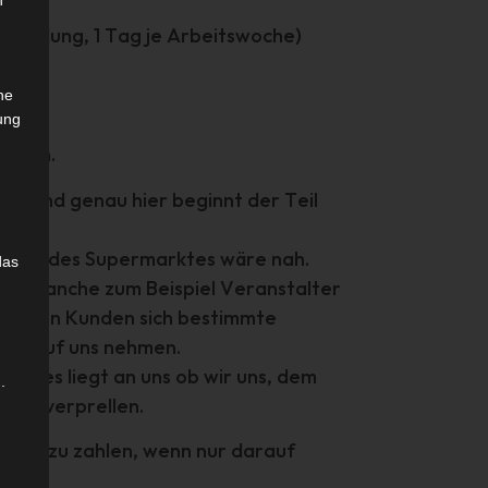
n
tbildung, 1 Tag je Arbeitswoche)
che
.
ung
egeln.
e. Und genau hier beginnt der Teil
s Ende des Supermarktes wäre nah.
das
rer Branche zum Beispiel Veranstalter
en, wenn Kunden sich bestimmte
tzes auf uns nehmen.
Und es liegt an uns ob wir uns, dem
.
n zu verprellen.
 mehr zu zahlen, wenn nur darauf