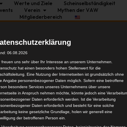
Werte und Ziele
Scheinselbständigkeit
vents
Verein
Mythen der VAW
Mitgliederbereich
Archiv
Bildung
Deals
Events
Netzwerk
T
atenschutzerklärung
and: 06.08.2026
r freuen uns sehr über Ihr Interesse an unserem Unternehmen.
Tagessatz
enschutz hat einen besonders hohen Stellenwert für die
chäftsleitung. Eine Nutzung der Internetseiten ist grundsätzlich ohne
de Angabe personenbezogener Daten möglich. Sofern eine betroffene
rson besondere Services unseres Unternehmens über unsere
ternetseite in Anspruch nehmen möchte, könnte jedoch eine Verarbeitu
sonenbezogener Daten erforderlich werden. Ist die Verarbeitung
sonenbezogener Daten erforderlich und besteht für eine solche
 auf die allumfassende Frage nach dem Leben, dem Un
arbeitung keine gesetzliche Grundlage, holen wir generell eine
ranstaltungswirtschaft nicht unerheblich. Ein Plädoy
willigung der betroffenen Person ein.