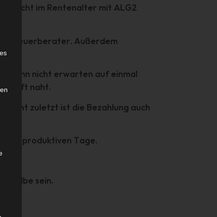
nen nicht im Rentenalter mit ALG2
ten, Steuerberater. Außerdem
e
ies
at, kann nicht erwarten auf einmal
nschaft naht.
den
 nicht zuletzt ist die Bezahlung auch
rbaren produktiven Tage.
e
dieselbe sein.