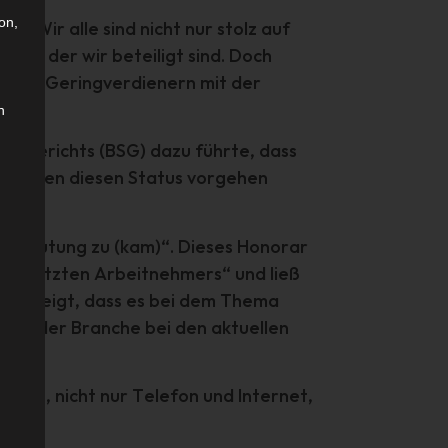
on,
t. Wir alle sind nicht nur stolz auf
g an der wir beteiligt sind. Doch
lle von Geringverdienern mit der
n
zialgerichts (BSG) dazu führte, dass
ch gegen diesen Status vorgehen
Bedeutung zu (kam)“. Dieses Honorar
ingesetzten Arbeitnehmers“ und ließ
 Dies zeigt, dass es bei dem Thema
Us in der Branche bei den aktuellen
cken, nicht nur Telefon und Internet,