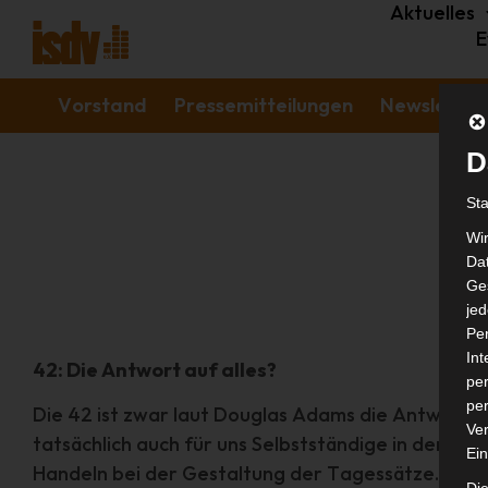
Aktuelles
E
Vorstand
Pressemitteilungen
Newsletter 
D
St
Wi
Dat
Ges
je
Pe
In
42: Die Antwort auf alles?
per
per
Die 42 ist zwar laut Douglas Adams die Antwort
Ver
tatsächlich auch für uns Selbstständige in der Ve
Ein
Handeln bei der Gestaltung der Tagessätze.