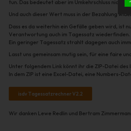
tun. Das bedeutet aber im Umkehrschluss nicht, d
Und auch dieser Wert muss in der Bezahlung wide
Dass es da weiterhin ein Gefälle geben wird, ist 
Verantwortung auch im Tagessatz wiederfinden.
Ein geringer Tagessatz strahlt dagegen auch imm
Lasst uns gemeinsam mutig sein, für eine faire u
Unter folgendem Link könnt ihr die ZIP-Datei de
In dem ZIP ist eine Excel-Datei, eine Numbers-Date
isdv Tagessatzrechner V2.2
Wir danken Lewe Redlin und Bertram Zimmermann 