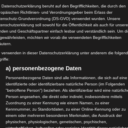
 und Altersvorsorge in einem Maße enthalten, dass ei
 Datenschutzerklärung beruht auf den Begrifflichkeiten, die durch den
ropäischen Richtlinien- und Verordnungsgeber beim Erlass der
tenschutz-Grundverordnung (DS-GVO) verwendet wurden. Unsere
bildung, Buchhaltung, Rücklagen für auftragsarme Zei
enschutzerklärung soll sowohl für die Öffentlichkeit als auch für unser
ie Firma Gewinn erwirtschaften sollte.
nden und Geschäftspartner einfach lesbar und verständlich sein. Um d
gewährleisten, möchten wir vorab die verwendeten Begrifflichkeiten
t vorgekommen übrigens sind Kinder. Auch wer keine h
äutern.
seinen Kunden durchsetzen zu können, wenn eine Elter
r verwenden in dieser Datenschutzerklärung unter anderem die folgen
riffe:
zu werden in den Tagessatz mit eingepreist sein. Und
a) personenbezogene Daten
, wie das BSG feststellte.
Personenbezogene Daten sind alle Informationen, die sich auf eine
satzes ist die Fehleinschätzung der wirklich fakturie
identifizierte oder identifizierbare natürliche Person (im Folgenden
"betroffene Person") beziehen. Als identifizierbar wird eine natürlich
an, so müssen folgende Tage abgezogen werden:
Person angesehen, die direkt oder indirekt, insbesondere mittels
Zuordnung zu einer Kennung wie einem Namen, zu einer
n Sonn- und Feiertage, aber die Anzahl muss trotzdem 
Kennnummer, zu Standortdaten, zu einer Online-Kennung oder zu
einem oder mehreren besonderen Merkmalen, die Ausdruck der
physischen, physiologischen, genetischen, psychischen,