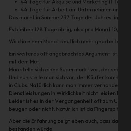
44 Tage für Akquise und Marketing (1 Tag je
44 Tage für Arbeit am Unternehmen und Admi
Das macht in Summe 237 Tage des Jahres, in dene
Es bleiben 128 Tage übrig, also pro Monat 10,67 
Wird in einem Monat deutlich mehr gearbeitet, s
Ein weiteres oft angebrachtes Argument ist, dass
mit dem Mut.
Man stelle sich einen Supermarkt vor, der seine
Und nun stelle man sich vor, der Käufer kommt mi
in Clubs. Natürlich kann man immer verhandeln, a
Dienstleistungen in Wirklichkeit nicht leisten kö
Leider ist es in der Vergangenheit oft zum Usus g
beugen oder nicht. Natürlich ist da Fingerspitzen
Aber die Erfahrung zeigt eben auch, dass das Gel
bestanden würde.