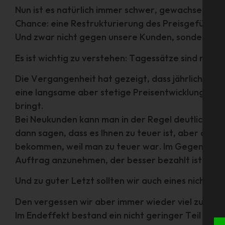
Nun ist es natürlich immer schwer, gewachsene S
Chance: eine Restrukturierung des Preisgefüges.
Und zwar nicht gegen unsere Kunden, sondern mi
Es ist wichtig zu verstehen: Tagessätze sind nicht 
Die Vergangenheit hat gezeigt, dass jährliche k
eine langsame aber stetige Preisentwicklung in G
bringt.
Bei Neukunden kann man in der Regel deutlich bes
dann sagen, dass es Ihnen zu teuer ist, aber auch 
bekommen, weil man zu teuer war. Im Gegenteil, 
Auftrag anzunehmen, der besser bezahlt ist.
Und zu guter Letzt sollten wir auch eines nicht v
Den vergessen wir aber immer wieder viel zu oft. 
Im Endeffekt bestand ein nicht geringer Teil uns