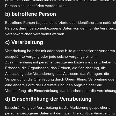
wirtschaftlichen, kulturellen oder sozialen Identität dieser natürliche
 Arbeitswoche)
Person sind, identifiziert werden kann.
nistration (Rechnungen schreiben, Buchhaltung, For
b) betroffene Person
n kein Geld erwirtschaftet werden kann.
Betroffene Person ist jede identifizierte oder identifizierbare natürli
Tagessätze, die das Einkommen erwirtschaften müssen
Person, deren personenbezogene Daten von dem für die Verarbeit
Verantwortlichen verarbeitet werden.
o muss sich das auch in einem Mehreinkommen widerspi
c) Verarbeitung
 der Markt ja keine höheren Tagessätze zulassen würd
Verarbeitung ist jeder mit oder ohne Hilfe automatisierter Verfahren
ausgeführte Vorgang oder jede solche Vorgangsreihe im
 Preise durch die Kunden bestimmen lassen würde – da
Zusammenhang mit personenbezogenen Daten wie das Erheben, 
t dem Argument, er habe nicht so viel Budget, in unse
Erfassen, die Organisation, das Ordnen, die Speicherung, die
Anpassung oder Veränderung, das Auslesen, das Abfragen, die
ber es kann und darf nicht zu unserem Nachteil werd
Verwendung, die Offenlegung durch Übermittlung, Verbreitung oder
nnen und wir diese Last in Form eines geringen Tagessa
eine andere Form der Bereitstellung, den Abgleich oder die
eworden, dass unsere Kunden uns den Preis diktieren. 
Verknüpfung, die Einschränkung, das Löschen oder die Vernichtung
gefühl gefragt, niemand hat etwas davon, seine Kunde
d) Einschränkung der Verarbeitung
d vorhanden ist und viele Kunden sogar bereit wären
Einschränkung der Verarbeitung ist die Markierung gespeicherter
personenbezogener Daten mit dem Ziel, ihre künftige Verarbeitung