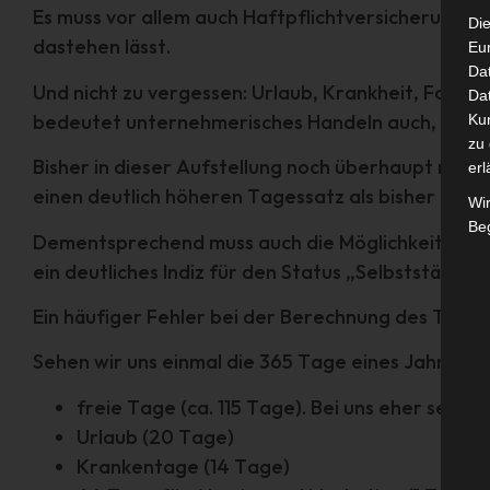
Es muss vor allem auch Haftpflichtversicherungen
Die
dastehen lässt.
Eu
Da
Und nicht zu vergessen: Urlaub, Krankheit, Fort
Dat
bedeutet unternehmerisches Handeln auch, dass d
Ku
zu 
Bisher in dieser Aufstellung noch überhaupt nich
erl
einen deutlich höheren Tagessatz als bisher bei 
Wi
Beg
Dementsprechend muss auch die Möglichkeit Eltern 
ein deutliches Indiz für den Status „Selbstständig“
Ein häufiger Fehler bei der Berechnung des Tages
Sehen wir uns einmal die 365 Tage eines Jahres 
freie Tage (ca. 115 Tage). Bei uns eher selte
Urlaub (20 Tage)
Krankentage (14 Tage)