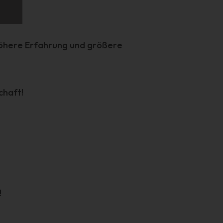
g
, höhere Erfahrung und größere
e
.
chaft!
cht
!