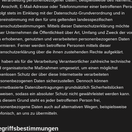
e Verarbeitung personenbezogener Daten, beispielsweise des Namens,
 Anschrift, E-Mail-Adresse oder Telefonnummer einer betroffenen Pers
er unsere Branche stark von vielen anderen unterscheide
olgt stets im Einklang mit der Datenschutz-Grundverordnung und in
f jedes Konzert, auf jede Konferenz, jede Veranstaltun
ereinstimmung mit den für uns geltenden landesspezifischen
e mit dafür gesorgt hat, dass wir uns selbst in die Ro
tenschutzbestimmungen. Mittels dieser Datenschutzerklärung möchte
ser Unternehmen die Öffentlichkeit über Art, Umfang und Zweck der vo
s erhobenen, genutzten und verarbeiteten personenbezogenen Daten
inem Urteil (
B 12 R 7/15R
) des 12. Senats des Bundesso
ormieren. Ferner werden betroffene Personen mittels dieser
heinselbständig eingestufter Heilpädagoge erfolgrei
tenschutzerklärung über die ihnen zustehenden Rechte aufgeklärt.
 haben als für die Verarbeitung Verantwortlicher zahlreiche technische
d organisatorische Maßnahmen umgesetzt, um einen möglichst
ar (…) im Rahmen der Einzelumstände eine besondere 
kenlosen Schutz der über diese Internetseite verarbeiteten
eutlich über dem Arbeitsentgelt eines vergleichbar e
rsonenbezogenen Daten sicherzustellen. Dennoch können
ernetbasierte Datenübertragungen grundsätzlich Sicherheitslücken
gewichtiges Indiz für eine selbstständige Tätigkeit“.
weisen, sodass ein absoluter Schutz nicht gewährleistet werden kann.
xkosten zu beachten gibt. Leider sind die meisten SE
 diesem Grund steht es jeder betroffenen Person frei,
it entfernt.
rsonenbezogene Daten auch auf alternativen Wegen, beispielsweise
efonisch, an uns zu übermitteln.
ur die monatliche Miete, Strom, Gas und Wasser abde
rsicherung.
egriffsbestimmungen