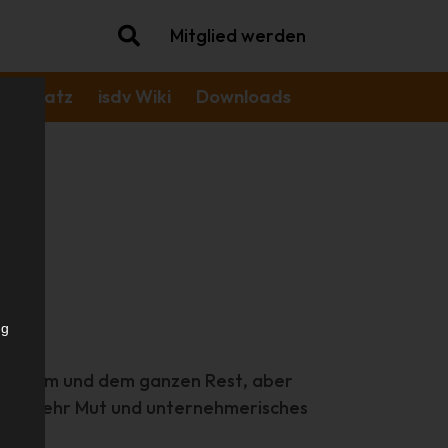
Mitglied werden
agessatz
isdv Wiki
Downloads
ng
iversum und dem ganzen Rest, aber
er für mehr Mut und unternehmerisches