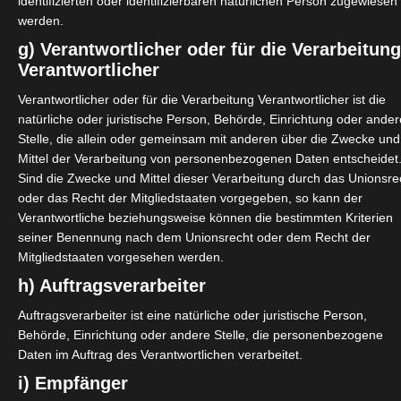
identifizierten oder identifizierbaren natürlichen Person zugewiesen
ation.
werden.
g) Verantwortlicher oder für die Verarbeitun
 Arbeitsmitteln des Auftraggebers geschehen oder du
Verantwortlicher
Diensten höherer Art zu (z.B. Honorarärzte, Meister,
Verantwortlicher oder für die Verarbeitung Verantwortlicher ist die
efiniert.
natürliche oder juristische Person, Behörde, Einrichtung oder ander
Stelle, die allein oder gemeinsam mit anderen über die Zwecke und
in Angestellter verhalten würde. Kann der Prüfer keinen
Mittel der Verarbeitung von personenbezogenen Daten entscheidet
 kann nach eigenem Verständnis, subjektiv und ohne K
Sind die Zwecke und Mittel dieser Verarbeitung durch das Unionsre
e gesucht, bis ein Urteil möglich ist. Es gibt keine Hal
oder das Recht der Mitgliedstaaten vorgegeben, so kann der
Verantwortliche beziehungsweise können die bestimmten Kriterien
 Die DRV verwendet regelmäßig Textbausteine, ohne
seiner Benennung nach dem Unionsrecht oder dem Recht der
Widerspruchsverfahren vor Gericht zugelassen (seit 2
Mitgliedstaaten vorgesehen werden.
h) Auftragsverarbeiter
 die Entscheidung, ergeht ein Bescheid der DRV, der 
zahlungen oder auch Gefängnisstrafe.
Auftragsverarbeiter ist eine natürliche oder juristische Person,
Behörde, Einrichtung oder andere Stelle, die personenbezogene
alten immer, dass die DRV, um Widersprüche oder Kl
Daten im Auftrag des Verantwortlichen verarbeitet.
i) Empfänger