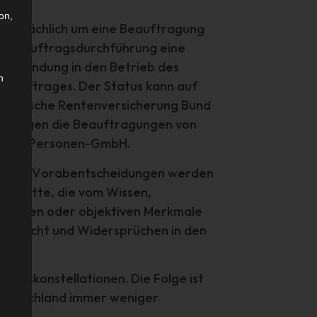
on,
s tatsächlich um eine Beauftragung
t der Auftragsdurchführung eine
Einbindung in den Betrieb des
n
 Auftrages. Der Status kann auf
e Deutsche Rentenversicherung Bund
end gegen die Beauftragungen von
nd Ein-Personen-GmbH.
lungen. Vorabentscheidungen werden
zienkette, die vom Wissen,
ktischen oder objektiven Merkmale
chterrecht und Widersprüchen in den
enskonstellationen. Die Folge ist
n Deutschland immer weniger