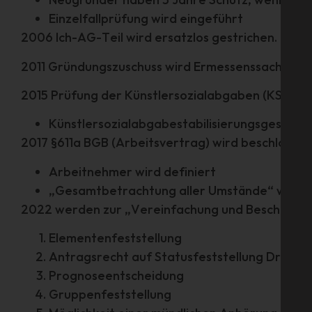
Einzelfallprüfung wird eingeführt
2006 Ich-AG-Teil wird ersatzlos gestrichen. Der 
2011 Gründungszuschuss wird Ermessenssache des
2015 Prüfung der Künstlersozialabgaben (KSA) g
Künstlersozialabgabestabilisierungsgesetze
2017 §611a BGB (Arbeitsvertrag) wird beschlossen
Arbeitnehmer wird definiert
„Gesamtbetrachtung aller Umstände“ wird e
2022 werden zur „Vereinfachung und Beschleuni
Elementenfeststellung
Antragsrecht auf Statusfeststellung Dritter
Prognoseentscheidung
Gruppenfeststellung