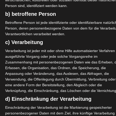
wirtschaftlichen, kulturellen oder sozialen Identität dieser natürliche
Person sind, identifiziert werden kann.
Gründungszuschuss bleibt bestehen.
b) betroffene Person
Betroffene Person ist jede identifizierte oder identifizierbare natürli
 bewilligenden Jobcenters.
Person, deren personenbezogene Daten von dem für die Verarbeit
Verantwortlichen verarbeitet werden.
eht an die DRV
c) Verarbeitung
s (KSAStabG)
Verarbeitung ist jeder mit oder ohne Hilfe automatisierter Verfahren
ausgeführte Vorgang oder jede solche Vorgangsreihe im
Zusammenhang mit personenbezogenen Daten wie das Erheben, 
Erfassen, die Organisation, das Ordnen, die Speicherung, die
ingeführt
Anpassung oder Veränderung, das Auslesen, das Abfragen, die
gung“ des SFV fünf Maßnahmen hinzugefügt:
Verwendung, die Offenlegung durch Übermittlung, Verbreitung oder
eine andere Form der Bereitstellung, den Abgleich oder die
Verknüpfung, die Einschränkung, das Löschen oder die Vernichtung
d) Einschränkung der Verarbeitung
Einschränkung der Verarbeitung ist die Markierung gespeicherter
personenbezogener Daten mit dem Ziel, ihre künftige Verarbeitung