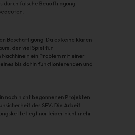
ene
es durch falsche Beauftragung
 bedeuten.
gen Beschäftigung. Da es keine klaren
n
m, der viel Spiel für
ze
m Nachhinein ein Problem mit einer
 eines bis dahin funktionierenden und
 in noch nicht begonnenen Projekten
unsicherheit des SFV. Die Arbeit
ngskette liegt nur leider nicht mehr