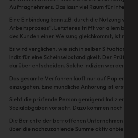
Auftragnehmers. Das lässt viel Raum für Interpret
Eine Einbindung kann z.B. durch die Nutzung von
Arbeitsprozess“. Letzteres trifft vor allem bei 
des Kunden einer Weisung gleichkommt, ist nicht d
Es wird verglichen, wie sich in selber Situation e
Indiz für eine Scheinselbständigkeit. Der Prüfer
darüber entscheiden. Solche Indizien werden so lang
Das gesamte Verfahren läuft nur auf Papier ab.
einzugehen. Eine mündliche Anhörung ist erst im 
Sieht die prüfende Person genügend Indizien für
Sozialabgaben vorsieht. Dazu kommen noch Straf
Die Berichte der betroffenen Unternehmen beinh
über die nachzuzahlende Summe aktiv anbietet.