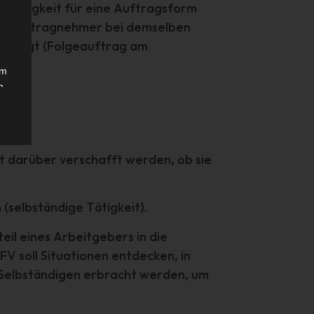
ngültigkeit für eine Auftragsform
 ein Auftragnehmer bei demselben
häftigt (Folgeauftrag am
em
n
ung
it darüber verschafft werden, ob sie
des
(selbständige Tätigkeit).
eil eines Arbeitgebers in die
V soll Situationen entdecken, in
n Selbständigen erbracht werden, um