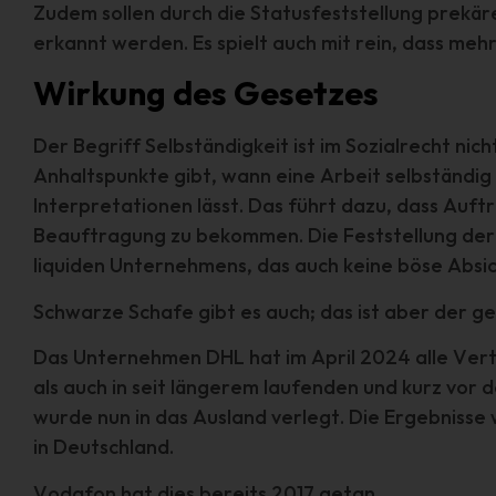
Zudem sollen durch die Statusfeststellung prekä
erkannt werden. Es spielt auch mit rein, dass m
Wirkung des Gesetzes
Na
V
Der Begriff Selbständigkeit ist im Sozialrecht nic
Ver
Anhaltspunkte gibt, wann eine Arbeit selbständig 
de
Interpretationen lässt. Das führt dazu, dass Auft
un
Beauftragung zu bekommen. Die Feststellung der Sc
Int
liquiden Unternehmens, das auch keine böse Absic
Ver
Schwarze Schafe gibt es auch; das ist aber der 
1. 
Ha
Das Unternehmen DHL hat im April 2024 alle Vertr
als auch in seit längerem laufenden und kurz vor 
60
wurde nun in das Ausland verlegt. Die Ergebnisse
Te
in Deutschland.
E-
Vodafon hat dies bereits 2017 getan.