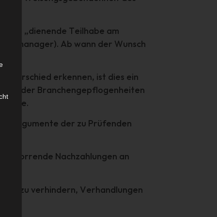
g
rch die „dienende Teilhabe am
 Projektmanager). Ab wann der Wunsch
e
 Unterschied erkennen, ist dies ein
.
enntnis der Branchengepflogenheiten
cht
telinie.
 auf Argumente der zu Prüfenden
022).
meist horrende Nachzahlungen an
agen zu verhindern, Verhandlungen