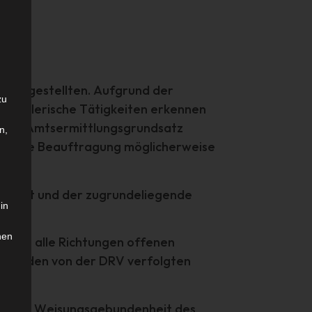
it Angestellten. Aufgrund der
zu
künstlerische Tätigkeiten erkennen
. Der Amtsermittlungsgrundsatz
n,
se eine Beauftragung möglicherweise
endet und der zugrundeliegende
in
hen
nd in alle Richtungen offenen
nd an den von der DRV verfolgten
und die Weisungsgebundenheit des