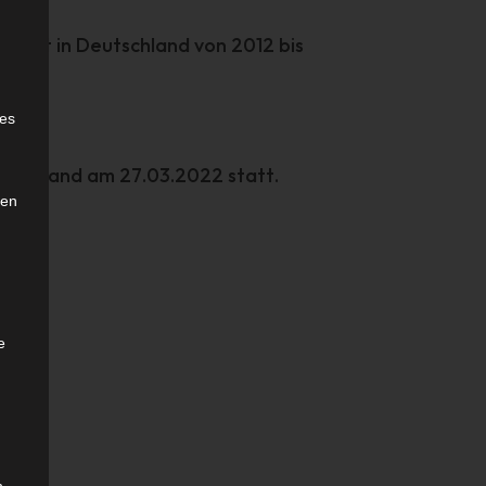
hnort in Deutschland von 2012 bis
e
ies
rung fand am 27.03.2022 statt.
den
e