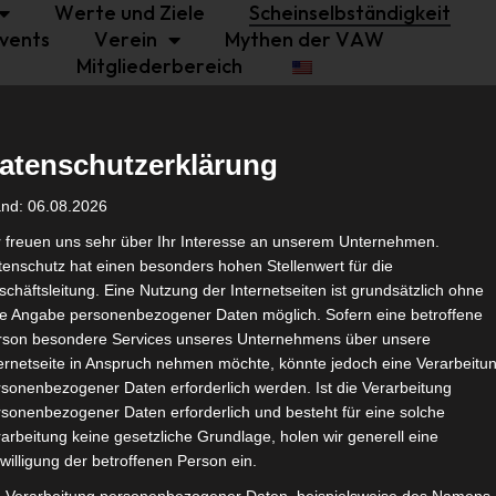
Werte und Ziele
Scheinselbständigkeit
vents
Verein
Mythen der VAW
Mitgliederbereich
atenschutzerklärung
 Herkunft, Funktionsweise
and: 06.08.2026
r freuen uns sehr über Ihr Interesse an unserem Unternehmen.
enschutz hat einen besonders hohen Stellenwert für die
chäftsleitung. Eine Nutzung der Internetseiten ist grundsätzlich ohne
de Angabe personenbezogener Daten möglich. Sofern eine betroffene
rson besondere Services unseres Unternehmens über unsere
Person mit Aufträgen, die in der Ausführung keine sel
ternetseite in Anspruch nehmen möchte, könnte jedoch eine Verarbeitu
in den Betrieb des Auftraggebenden und die Weisung
sonenbezogener Daten erforderlich werden. Ist die Verarbeitung
einander und die Art, ob und wie zusammengearbeitet 
sonenbezogener Daten erforderlich und besteht für eine solche
g-/Bar, Kasse, Tür oder Stagehands.
arbeitung keine gesetzliche Grundlage, holen wir generell eine
willigung der betroffenen Person ein.