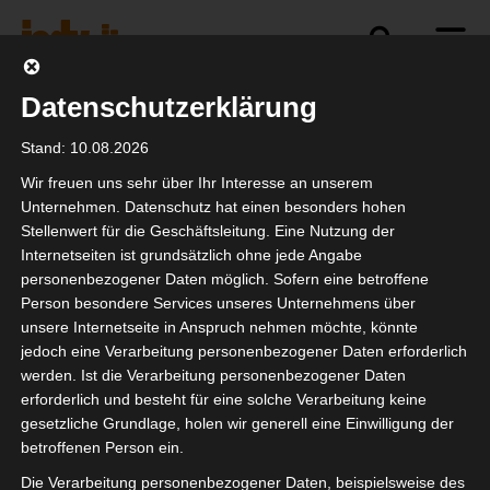
Datenschutzerklärung
Bildung
Stand: 10.08.2026
Wir freuen uns sehr über Ihr Interesse an unserem
Unternehmen. Datenschutz hat einen besonders hohen
Der isdv e.V. legt großen Wert auf die Aus- und
Stellenwert für die Geschäftsleitung. Eine Nutzung der
Weiterbildung seiner Mitglieder und der
Internetseiten ist grundsätzlich ohne jede Angabe
gesamten Veranstaltungsbranche. In diesem
personenbezogener Daten möglich. Sofern eine betroffene
Person besondere Services unseres Unternehmens über
Zusammenhang freuen wir uns, eine exklusive
unsere Internetseite in Anspruch nehmen möchte, könnte
Kooperation mit der Event-Akademie der EurAka
jedoch eine Verarbeitung personenbezogener Daten erforderlich
Baden-Baden gGmbH bekannt zu geben.
werden. Ist die Verarbeitung personenbezogener Daten
erforderlich und besteht für eine solche Verarbeitung keine
Die Event-Akademie ist ein renommierter
gesetzliche Grundlage, holen wir generell eine Einwilligung der
Bildungsträger, der sich auf die
betroffenen Person ein.
Veranstaltungsbranche spezialisiert hat. Als
Die Verarbeitung personenbezogener Daten, beispielsweise des