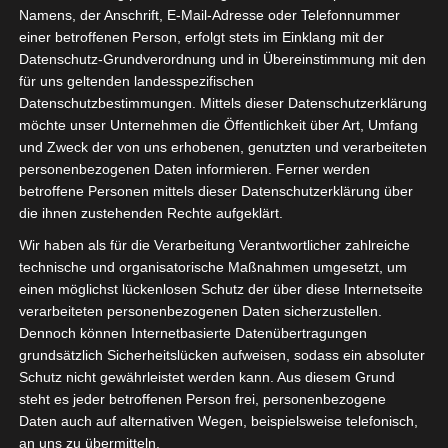
Kompetenzzentrum bietet sie ein umfassendes
Namens, der Anschrift, E-Mail-Adresse oder Telefonnummer
Angebot von der Ausbildung bis zur
einer betroffenen Person, erfolgt stets im Einklang mit der
Datenschutz-Grundverordnung und in Übereinstimmung mit den
Meisterqualifikation (IHK) in verschiedenen
für uns geltenden landesspezifischen
Bereichen wie Eventmanagement,
Datenschutzbestimmungen. Mittels dieser Datenschutzerklärung
Veranstaltungstechnik,
möchte unser Unternehmen die Öffentlichkeit über Art, Umfang
Veranstaltungssicherheit, Produktion, Rigging
und Zweck der von uns erhobenen, genutzten und verarbeiteten
personenbezogenen Daten informieren. Ferner werden
sowie Ton, Video & Beschallung.
betroffene Personen mittels dieser Datenschutzerklärung über
Durch unsere Partnerschaft mit der Event-
die ihnen zustehenden Rechte aufgeklärt.
Akademie können isdv-Mitglieder von folgenden
Wir haben als für die Verarbeitung Verantwortlicher zahlreiche
Vorteilen profitieren:
technische und organisatorische Maßnahmen umgesetzt, um
einen möglichst lückenlosen Schutz der über diese Internetseite
Exklusive Rabatte auf
verarbeiteten personenbezogenen Daten sicherzustellen.
Dennoch können Internetbasierte Datenübertragungen
Weiterbildungsangebote
grundsätzlich Sicherheitslücken aufweisen, sodass ein absoluter
Zugang zu maßgeschneiderten Kursen für
Schutz nicht gewährleistet werden kann. Aus diesem Grund
steht es jeder betroffenen Person frei, personenbezogene
selbständige Dienstleister in der
Daten auch auf alternativen Wegen, beispielsweise telefonisch,
Veranstaltungswirtschaft
an uns zu übermitteln.