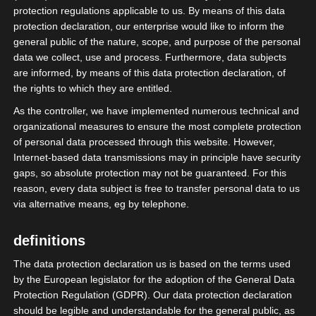
Email:
protection regulations applicable to us. By means of this data
protection declaration, our enterprise would like to inform the
Haftungsausschluss
general public of the nature, scope, and purpose of the personal
Haftung für Links:
data we collect, use and process. Furthermore, data subjects
are informed, by means of this data protection declaration, of
Unser Angebot enthält Links zu externen
the rights to which they are entitled.
Webseiten Dritter, auf deren Inhalte wir keinen
As the controller, we have implemented numerous technical and
Einfluss haben. Deshalb können wir für diese
organizational measures to ensure the most complete protection
fremden Inhalte auch keine Gewähr
of personal data processed through this website. However,
übernehmen. Für die Inhalte der verlinkten
Internet-based data transmissions may in principle have security
gaps, so absolute protection may not be guaranteed. For this
Seiten ist stets der jeweilige Anbieter oder
reason, every data subject is free to transfer personal data to us
Betreiber der Seiten verantwortlich. Die
via alternative means, eg by telephone.
verlinkten Seiten wurden zum Zeitpunkt der
Verlinkung auf mögliche Rechtsverstöße
definitions
überprüft. Rechtswidrige Inhalte waren zum
The data protection declaration us is based on the terms used
Zeitpunkt der Verlinkung nicht erkennbar. Eine
by the European legislator for the adoption of the General Data
permanente konkrete Kontrolle der verlinkten
Protection Regulation (GDPR). Our data protection declaration
Seiten ist jedoch ohne konkrete Anhaltspunkte
should be legible and understandable for the general public, as