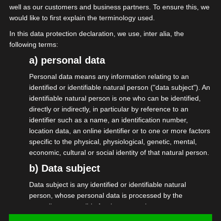
well as our customers and business partners. To ensure this, we
einer Rechtsverletzung nicht zumutbar. Bei
would like to first explain the terminology used.
Bekanntwerden von Rechtsverletzungen
In this data protection declaration, we use, inter alia, the
werden wir derartige Links umgehend
following terms:
entfernen.
a) personal data
Haftung für Inhalte:
Personal data means any information relating to an
identified or identifiable natural person ("data subject"). An
Die Inhalte unserer Seiten wurden mit größter
identifiable natural person is one who can be identified,
Sorgfalt erstellt. Für die Vollständigkeit,
directly or indirectly, in particular by reference to an
Vollständigkeit und Aktualität der Inhalte
identifier such as a name, an identification number,
können wir jedoch keine Gewähr übernehmen.
location data, an online identifier or to one or more factors
specific to the physical, physiological, genetic, mental,
Als Diensteanbieter sind wir für eigene Inhalte
economic, cultural or social identity of that natural person.
auf diesen Seiten nach den allgemeinen
b) Data subject
Gesetzen verantwortlich. Wir sind als
Diensteanbieter jedoch nicht verpflichtet,
Data subject is any identified or identifiable natural
person, whose personal data is processed by the
übermittelte oder gespeicherte fremde
controller responsible for the processing.
Informationen zu überwachen oder nach