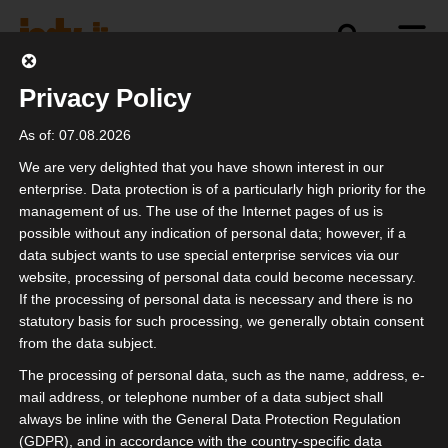
Privacy Policy
imprint
As of: 07.08.2026
We are very delighted that you have shown interest in our
Interest group of independent service providers
enterprise. Data protection is of a particularly high priority for the
in the event industry eV
management of us. The use of the Internet pages of us is
possible without any indication of personal data; however, if a
1. Chairman Marcus Pohl
data subject wants to use special enterprise services via our
Hanauer Landstr. 328-330
website, processing of personal data could become necessary.
60314 Frankfurt am Main
If the processing of personal data is necessary and there is no
Germany
statutory basis for such processing, we generally obtain consent
from the data subject.
Vertreten durch:
1. Chairman Marcus Pohl
The processing of personal data, such as the name, address, e-
mail address, or telephone number of a data subject shall
Kontakt:
always be inline with the General Data Protection Regulation
Telefon: +49 69 800 88 703
(GDPR), and in accordance with the country-specific data