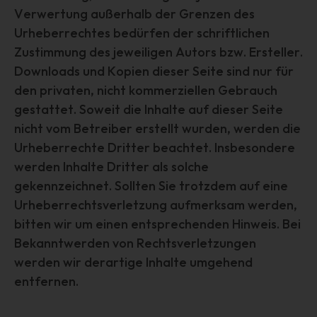
economic situation, health, personal preferences ,
Verwertung außerhalb der Grenzen des
interests, reliability, behavior, location or movements.
Urheberrechtes bedürfen der schriftlichen
f) pseudonymization
Zustimmung des jeweiligen Autors bzw. Ersteller.
Pseudonymisation is the processing of personal data in
Downloads und Kopien dieser Seite sind nur für
such a manner that the personal data can no longer be
den privaten, nicht kommerziellen Gebrauch
attributed to a specific data subject without the use of
gestattet. Soweit die Inhalte auf dieser Seite
additional information, provided that such additional
nicht vom Betreiber erstellt wurden, werden die
information is kept separately and is subject to technical
and organizational measures to ensure that the personal
Urheberrechte Dritter beachtet. Insbesondere
data are not attributed to an identified or identifiable
werden Inhalte Dritter als solche
natural person.
gekennzeichnet. Sollten Sie trotzdem auf eine
g) Controller or controller responsible
Urheberrechtsverletzung aufmerksam werden,
for the processing
bitten wir um einen entsprechenden Hinweis. Bei
Controller or controller responsible for the processing is
Bekanntwerden von Rechtsverletzungen
the natural or legal person, public authority, agency or
werden wir derartige Inhalte umgehend
other body which, alone or jointly with others, determines
entfernen.
the purposes and means of the processing of personal
data; where the purposes and means of such processing
are determined by Union or Member State law, the