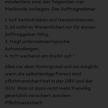
mindestens zwei der folgenden vier
oder vorherzusagen.
Merkmale vorliegen: Der Auftragnehmer
f) Pseudonymisierung
1. hat Verlustrisiken und Gewinnchancen,
Pseudonymisierung ist die Verarbeitung
personenbezogener Daten in einer Weise, auf welche die
2. ist nicht im Wesentlichen nur für diesen
personenbezogenen Daten ohne Hinzuziehung
Auftraggeber tätig,
zusätzlicher Informationen nicht mehr einer spezifischen
3. trägt unternehmertypische
betroffenen Person zugeordnet werden können, sofern
diese zusätzlichen Informationen gesondert aufbewahrt
Aufwendungen,
werden und technischen und organisatorischen
4. tritt werbend am Markt auf.“
Maßnahmen unterliegen, die gewährleisten, dass die
personenbezogenen Daten nicht einer identifizierten oder
Alles vor dem Hintergrund und nur möglich,
identifizierbaren natürlichen Person zugewiesen werden.
wenn die selbständige Person sind
g) Verantwortlicher oder für die
pflichtversichert hat in der DRV und der
Verarbeitung Verantwortlicher
GUV. Man ist dann nicht mehr freiwillig
Verantwortlicher oder für die Verarbeitung
Verantwortlicher ist die natürliche oder juristische Person,
gesetzlich versichert, sondern
Behörde, Einrichtung oder andere Stelle, die allein oder
Pflichtversichert.
gemeinsam mit anderen über die Zwecke und Mittel der