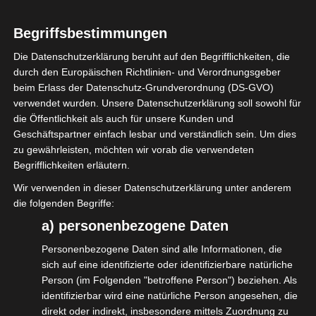
Begriffsbestimmungen
Die Datenschutzerklärung beruht auf den Begrifflichkeiten, die
durch den Europäischen Richtlinien- und Verordnungsgeber
beim Erlass der Datenschutz-Grundverordnung (DS-GVO)
verwendet wurden. Unsere Datenschutzerklärung soll sowohl für
Früher als von Bundesarbeitsministerin
die Öffentlichkeit als auch für unsere Kunden und
Bärbel Bas angekündigt, liegt uns der
Geschäftspartner einfach lesbar und verständlich sein. Um dies
„Entwurf eines Gesetzes zur Erleichterung
zu gewährleisten, möchten wir vorab die verwendeten
Begrifflichkeiten erläutern.
der Feststellung des Erwerbsstatus der
Wir verwenden in dieser Datenschutzerklärung unter anderem
Selbständigkeit im
die folgenden Begriffe:
Sozialversicherungsrecht“ vor.
a) personenbezogene Daten
Der erste Aufschlag des BMAS zur Reform
Personenbezogene Daten sind alle Informationen, die
der Statusfeststellung sieht eine
sich auf eine identifizierte oder identifizierbare natürliche
Pflichtversicherung in der
Person (im Folgenden "betroffene Person") beziehen. Als
Rentenversicherung (DRV) und gesetzlichen
identifizierbar wird eine natürliche Person angesehen, die
direkt oder indirekt, insbesondere mittels Zuordnung zu