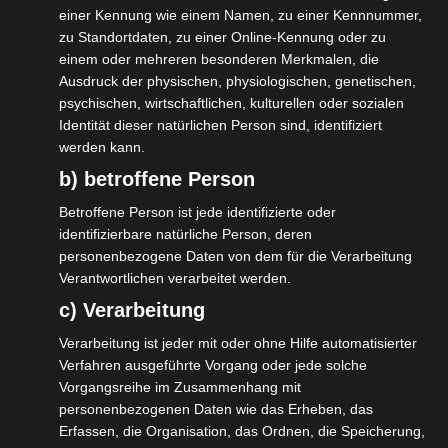
Unfallversicherung (GUV) als
einer Kennung wie einem Namen, zu einer Kennnummer,
Grundvoraussetzung vor. Wenn man dann
zu Standortdaten, zu einer Online-Kennung oder zu
einem oder mehreren besonderen Merkmalen, die
noch die vier Kriterien kumulativ erfüllt, ist
Ausdruck der physischen, physiologischen, genetischen,
man unzweifelhaft selbständig. Bestehende
psychischen, wirtschaftlichen, kulturellen oder sozialen
Selbständige können in das „neue System“
Identität dieser natürlichen Person sind, identifiziert
werden kann.
wechseln.
b) betroffene Person
Klingt erstmal gut und einfach, aber der
Teufel liegt wie immer im Detail.
Betroffene Person ist jede identifizierte oder
identifizierbare natürliche Person, deren
Die Kriterien sollen lauten:
personenbezogene Daten von dem für die Verarbeitung
Verantwortlichen verarbeitet werden.
c) Verarbeitung
1. die Vertragsparteien bei Vertragsschluss
Verarbeitung ist jeder mit oder ohne Hilfe automatisierter
übereinstimmend von einer selbständigen
Verfahren ausgeführte Vorgang oder jede solche
Tätigkeit ausgehen,
Vorgangsreihe im Zusammenhang mit
2. die Tätigkeit typische Merkmale
personenbezogenen Daten wie das Erheben, das
Erfassen, die Organisation, das Ordnen, die Speicherung,
unternehmerischen Handelns aufweist,