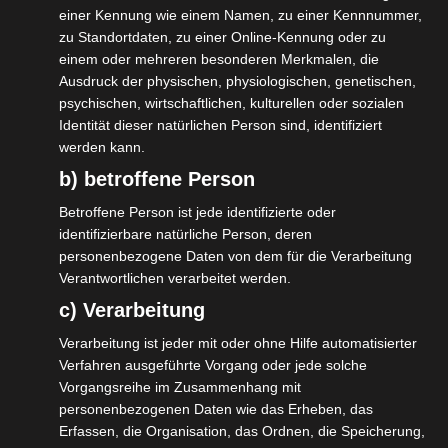
potenziellen Neu- und Quereinsteiger:innen,
einer Kennung wie einem Namen, zu einer Kennnummer,
Zuwander:innen und Geflüchte aus denen
zu Standortdaten, zu einer Online-Kennung oder zu
einem oder mehreren besonderen Merkmalen, die
sich die nächste Generation der
Ausdruck der physischen, physiologischen, genetischen,
breitgefächerten Eventwelt
psychischen, wirtschaftlichen, kulturellen oder sozialen
Identität dieser natürlichen Person sind, identifiziert
zusammensetzen wird, als auch die aktuell
werden kann.
Agierenden, die die Grundlage für eine
b) betroffene Person
vielfältige, resiliente und qualifizierte
Betroffene Person ist jede identifizierte oder
Zukunft in die Veranstaltungswirtschaft
identifizierbare natürliche Person, deren
schaffen wollen.
personenbezogene Daten von dem für die Verarbeitung
Verantwortlichen verarbeitet werden.
Die IGVW ruft alle in der
c) Verarbeitung
Veranstaltungswirtschaft Tätigen dazu auf,
Verarbeitung ist jeder mit oder ohne Hilfe automatisierter
einen kleinen Einblick in ihre Welt zu geben.
Verfahren ausgeführte Vorgang oder jede solche
Dafür bitten wir um den Upload von kurzen
Vorgangsreihe im Zusammenhang mit
personenbezogenen Daten wie das Erheben, das
Videoclips aus der täglichen Arbeit. Egal ob
Erfassen, die Organisation, das Ordnen, die Speicherung,
Technik, Planung, Deko, Catering oder