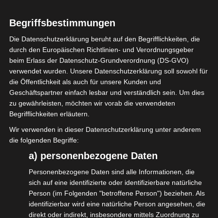
Die Interessengemeinschaft
Veranstaltungswirtschaft (IGVW) e.V. setzt
Begriffsbestimmungen
mit der Plattform „nx-gen“ die erfolgreiche
Die Datenschutzerklärung beruht auf den Begrifflichkeiten, die
Schweizer Bildungsoffensive „Next
durch den Europäischen Richtlinien- und Verordnungsgeber
beim Erlass der Datenschutz-Grundverordnung (DS-GVO)
Generation 2021“ ihres Mitglieds svtb –
verwendet wurden. Unsere Datenschutzerklärung soll sowohl für
Schweizer Verband Technischer Bühnen-
die Öffentlichkeit als auch für unsere Kunden und
und Veranstaltungsberufe mit erweiterten
Geschäftspartner einfach lesbar und verständlich sein. Um dies
zu gewährleisten, möchten wir vorab die verwendeten
Inhalten und neuen Partner:innen in
Begrifflichkeiten erläutern.
Deutschland fort. Gemeinsam mit dem
Wir verwenden in dieser Datenschutzerklärung unter anderem
Warriors KDM e.V. (Warriors mit Kultur und
die folgenden Begriffe:
Demokratie und Menschenrechte) sind
a) personenbezogene Daten
verschiedene Projekte geplant, in deren
Personenbezogene Daten sind alle Informationen, die
Zentrum eine Positivkampagne für und mit
sich auf eine identifizierte oder identifizierbare natürliche
dem Branchennachwuchs steht.
Person (im Folgenden "betroffene Person") beziehen. Als
identifizierbar wird eine natürliche Person angesehen, die
Angesprochen werden damit sowohl alle
direkt oder indirekt, insbesondere mittels Zuordnung zu