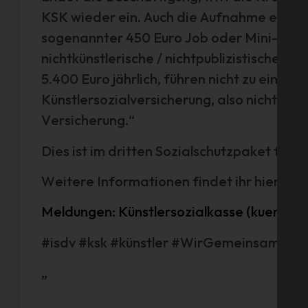
KSK wieder ein. Auch die Aufnahme einer 
sogenannter 450 Euro Job oder Mini-Job –
nichtkünstlerische / nichtpublizistische Tä
5.400 Euro jährlich, führen nicht zu einem 
Künstlersozialversicherung, also nicht zu 
Versicherung.“
Dies ist im dritten Sozialschutzpaket fest
Weitere Informationen findet ihr hier:
Meldungen: Künstlersozialkasse (kuenstle
#isdv #ksk #künstler #WirGemeinsamJetz
„