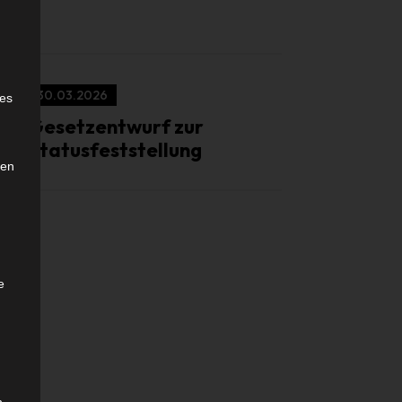
e
30.03.2026
ies
Gesetzentwurf zur
Statusfeststellung
den
e