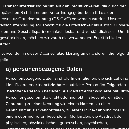
 Datenschutzerklärung beruht auf den Begrifflichkeiten, die durch den
ropäischen Richtlinien- und Verordnungsgeber beim Erlass der
tenschutz-Grundverordnung (DS-GVO) verwendet wurden. Unsere
enschutzerklärung soll sowohl für die Öffentlichkeit als auch für unser
nden und Geschäftspartner einfach lesbar und verständlich sein. Um d
gliedschaft
gewährleisten, möchten wir vorab die verwendeten Begrifflichkeiten
äutern.
gen , ob die KSK-Mitgliedschaft
r verwenden in dieser Datenschutzerklärung unter anderem die folgen
beendet wird. Auf der KSK-
riffe:
a) personenbezogene Daten
Personenbezogene Daten sind alle Informationen, die sich auf eine
hängigen
identifizierte oder identifizierbare natürliche Person (im Folgenden
ng sein, (…). Es kommt somit nicht
"betroffene Person") beziehen. Als identifizierbar wird eine natürlich
h dem KSVG, sondern nur zu einer
Person angesehen, die direkt oder indirekt, insbesondere mittels
Zuordnung zu einer Kennung wie einem Namen, zu einer
d Pflegeversicherung, wenn diese
Kennnummer, zu Standortdaten, zu einer Online-Kennung oder zu
nbehalten und abgeführt werden.
einem oder mehreren besonderen Merkmalen, die Ausdruck der
physischen, physiologischen, genetischen, psychischen,
n- und Pflegeversicherung über die