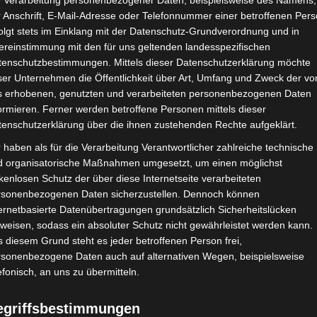
e Verarbeitung personenbezogener Daten, beispielsweise des Namens,
 Anschrift, E-Mail-Adresse oder Telefonnummer einer betroffenen Pers
olgt stets im Einklang mit der Datenschutz-Grundverordnung und in
ereinstimmung mit den für uns geltenden landesspezifischen
tenschutzbestimmungen. Mittels dieser Datenschutzerklärung möchte
ser Unternehmen die Öffentlichkeit über Art, Umfang und Zweck der vo
s erhobenen, genutzten und verarbeiteten personenbezogenen Daten
ormieren. Ferner werden betroffene Personen mittels dieser
tenschutzerklärung über die ihnen zustehenden Rechte aufgeklärt.
 haben als für die Verarbeitung Verantwortlicher zahlreiche technische
d organisatorische Maßnahmen umgesetzt, um einen möglichst
kenlosen Schutz der über diese Internetseite verarbeiteten
rsonenbezogenen Daten sicherzustellen. Dennoch können
ernetbasierte Datenübertragungen grundsätzlich Sicherheitslücken
weisen, sodass ein absoluter Schutz nicht gewährleistet werden kann.
 diesem Grund steht es jeder betroffenen Person frei,
rsonenbezogene Daten auch auf alternativen Wegen, beispielsweise
efonisch, an uns zu übermitteln.
egriffsbestimmungen