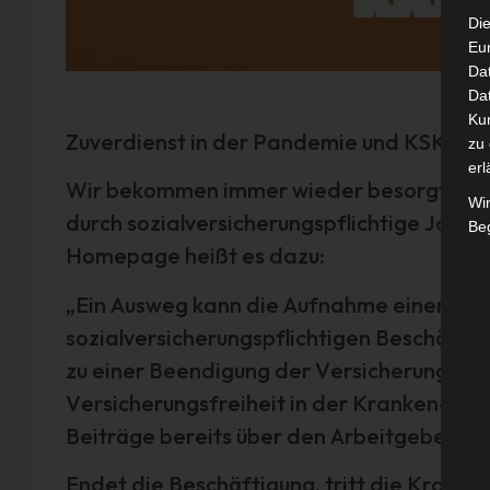
Die
Eu
Da
Dat
Ku
Zuverdienst in der Pandemie und KSK-Mit
zu 
erl
Wir bekommen immer wieder besorgte Fra
Wi
durch sozialversicherungspflichtige Jobs 
Beg
Homepage heißt es dazu:
„Ein Ausweg kann die Aufnahme einer ab
sozialversicherungspflichtigen Beschäftigu
zu einer Beendigung der Versicherung nac
Versicherungsfreiheit in der Kranken- un
Beiträge bereits über den Arbeitgeber ei
Endet die Beschäftigung, tritt die Kranke