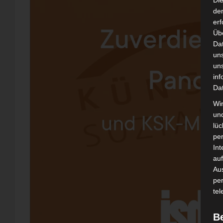
Di
der
erf
Üb
Da
un
un
inf
Da
Wir
un
lüc
pe
Int
auf
Aus
pe
tel
B