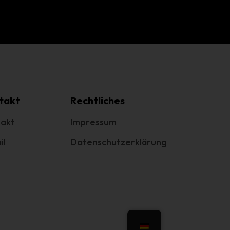
em
n
takt
Rechtliches
ung
akt
Impressum
il
Datenschutzerklärung
des