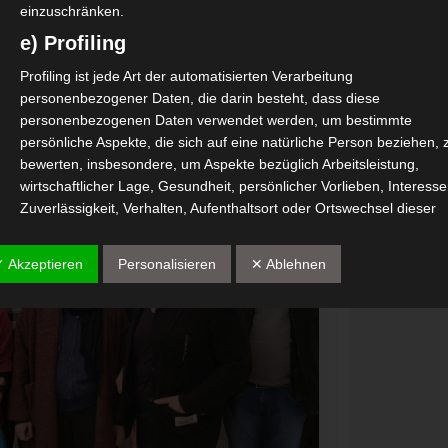
einzuschränken.
e) Profiling
Profiling ist jede Art der automatisierten Verarbeitung
personenbezogener Daten, die darin besteht, dass diese
personenbezogenen Daten verwendet werden, um bestimmte
persönliche Aspekte, die sich auf eine natürliche Person beziehen, 
bewerten, insbesondere, um Aspekte bezüglich Arbeitsleistung,
wirtschaftlicher Lage, Gesundheit, persönlicher Vorlieben, Interesse
Zuverlässigkeit, Verhalten, Aufenthaltsort oder Ortswechsel dieser
natürlichen Person zu analysieren oder vorherzusagen.
f) Pseudonymisierung
✓ Akzeptieren
Personalisieren
✕ Ablehnen
Pseudonymisierung ist die Verarbeitung personenbezogener Daten 
einer Weise, auf welche die personenbezogenen Daten ohne
Hinzuziehung zusätzlicher Informationen nicht mehr einer spezifisc
betroffenen Person zugeordnet werden können, sofern diese
zusätzlichen Informationen gesondert aufbewahrt werden und
technischen und organisatorischen Maßnahmen unterliegen, die
gewährleisten, dass die personenbezogenen Daten nicht einer