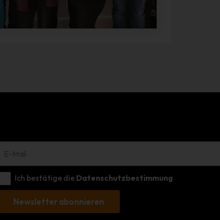
identifizierten oder identifizierbaren natürlichen Person zugewiesen
werden.
g) Verantwortlicher oder für die Verarbeitun
Verantwortlicher
Verantwortlicher oder für die Verarbeitung Verantwortlicher ist die
natürliche oder juristische Person, Behörde, Einrichtung oder ander
Stelle, die allein oder gemeinsam mit anderen über die Zwecke und
Mittel der Verarbeitung von personenbezogenen Daten entscheidet
Sind die Zwecke und Mittel dieser Verarbeitung durch das Unionsre
oder das Recht der Mitgliedstaaten vorgegeben, so kann der
Verantwortliche beziehungsweise können die bestimmten Kriterien
seiner Benennung nach dem Unionsrecht oder dem Recht der
Mitgliedstaaten vorgesehen werden.
h) Auftragsverarbeiter
Auftragsverarbeiter ist eine natürliche oder juristische Person,
Ich bestätige die
Datenschutzbestimmung
Behörde, Einrichtung oder andere Stelle, die personenbezogene
Daten im Auftrag des Verantwortlichen verarbeitet.
Newsletter abonnieren
i) Empfänger