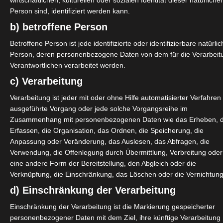
wirtschaftlichen, kulturellen oder sozialen Identität dieser natürliche
geringfügigen Beschäftigung –
Person sind, identifiziert werden kann.
 oder eine zweite selbständige
b) betroffene Person
tigkeit mit einem Gewinn von bis zu
Betroffene Person ist jede identifizierte oder identifizierbare natürli
Person, deren personenbezogene Daten von dem für die Verarbeit
Verlust der
Verantwortlichen verarbeitet werden.
einer Beendigung der
c) Verarbeitung
Verarbeitung ist jeder mit oder ohne Hilfe automatisierter Verfahren
gehalten.
ausgeführte Vorgang oder jede solche Vorgangsreihe im
Zusammenhang mit personenbezogenen Daten wie das Erheben, 
Erfassen, die Organisation, das Ordnen, die Speicherung, die
Anpassung oder Veränderung, das Auslesen, das Abfragen, die
rsozialkasse.de)
Verwendung, die Offenlegung durch Übermittlung, Verbreitung oder
eine andere Form der Bereitstellung, den Abgleich oder die
t
Verknüpfung, die Einschränkung, das Löschen oder die Vernichtung
d) Einschränkung der Verarbeitung
Einschränkung der Verarbeitung ist die Markierung gespeicherter
personenbezogener Daten mit dem Ziel, ihre künftige Verarbeitung