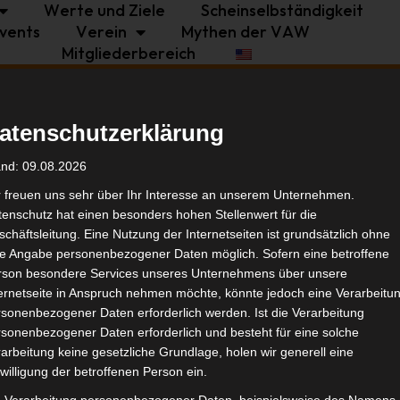
Werte und Ziele
Scheinselbständigkeit
vents
Verein
Mythen der VAW
Mitgliederbereich
Politik
Branche
Selbstständigkeit
atenschutzerklärung
ndemie und KSK-
Tags
and: 09.08.2026
r freuen uns sehr über Ihr Interesse an unserem Unternehmen.
enschutz hat einen besonders hohen Stellenwert für die
Bran
chäftsleitung. Eine Nutzung der Internetseiten ist grundsätzlich ohne
de Angabe personenbezogener Daten möglich. Sofern eine betroffene
rson besondere Services unseres Unternehmens über unsere
Ähnl
ternetseite in Anspruch nehmen möchte, könnte jedoch eine Verarbeitu
sonenbezogener Daten erforderlich werden. Ist die Verarbeitung
sonenbezogener Daten erforderlich und besteht für eine solche
arbeitung keine gesetzliche Grundlage, holen wir generell eine
willigung der betroffenen Person ein.