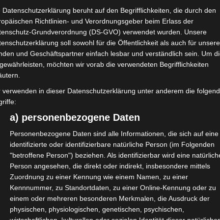
 Datenschutzerklärung beruht auf den Begrifflichkeiten, die durch den
ropäischen Richtlinien- und Verordnungsgeber beim Erlass der
tenschutz-Grundverordnung (DS-GVO) verwendet wurden. Unsere
enschutzerklärung soll sowohl für die Öffentlichkeit als auch für unser
staltungstechnik, spricht im
nden und Geschäftspartner einfach lesbar und verständlich sein. Um d
er die pandemiebedingt prekäre
gewährleisten, möchten wir vorab die verwendeten Begrifflichkeiten
hr ehemaliges Kerngeschäft in Form
äutern.
stattung über die letzten zwei
r verwenden in dieser Datenschutzerklärung unter anderem die folgen
riffe:
. Auch wenn alternative und neue
a) personenbezogene Daten
chen Zuwachs verzeichnen, wird der
erufene Mangel an Fachkräften die
Personenbezogene Daten sind alle Informationen, die sich auf eine
identifizierte oder identifizierbare natürliche Person (im Folgenden
bar lange Zeit beschäftigen.
"betroffene Person") beziehen. Als identifizierbar wird eine natürlich
Person angesehen, die direkt oder indirekt, insbesondere mittels
Zuordnung zu einer Kennung wie einem Namen, zu einer
Kennnummer, zu Standortdaten, zu einer Online-Kennung oder zu
iso-vom-21-februar-2022-100.html
einem oder mehreren besonderen Merkmalen, die Ausdruck der
physischen, physiologischen, genetischen, psychischen,