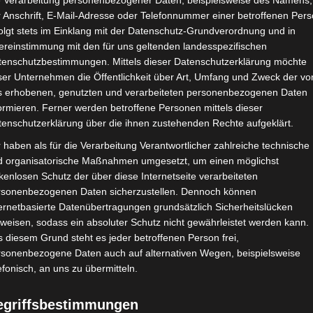
e Verarbeitung personenbezogener Daten, beispielsweise des Namens,
 Anschrift, E-Mail-Adresse oder Telefonnummer einer betroffenen Pers
olgt stets im Einklang mit der Datenschutz-Grundverordnung und in
ereinstimmung mit den für uns geltenden landesspezifischen
tenschutzbestimmungen. Mittels dieser Datenschutzerklärung möchte
ser Unternehmen die Öffentlichkeit über Art, Umfang und Zweck der vo
s erhobenen, genutzten und verarbeiteten personenbezogenen Daten
ormieren. Ferner werden betroffene Personen mittels dieser
tenschutzerklärung über die ihnen zustehenden Rechte aufgeklärt.
 haben als für die Verarbeitung Verantwortlicher zahlreiche technische
d organisatorische Maßnahmen umgesetzt, um einen möglichst
kenlosen Schutz der über diese Internetseite verarbeiteten
rsonenbezogenen Daten sicherzustellen. Dennoch können
ernetbasierte Datenübertragungen grundsätzlich Sicherheitslücken
weisen, sodass ein absoluter Schutz nicht gewährleistet werden kann.
 diesem Grund steht es jeder betroffenen Person frei,
rsonenbezogene Daten auch auf alternativen Wegen, beispielsweise
efonisch, an uns zu übermitteln.
egriffsbestimmungen