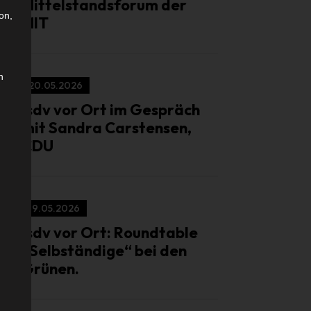
Mittelstandsforum der
on,
MIT
n
20.05.2026
isdv vor Ort im Gespräch
mit Sandra Carstensen,
CDU
19.05.2026
isdv vor Ort: Roundtable
„Selbständige“ bei den
Grünen.