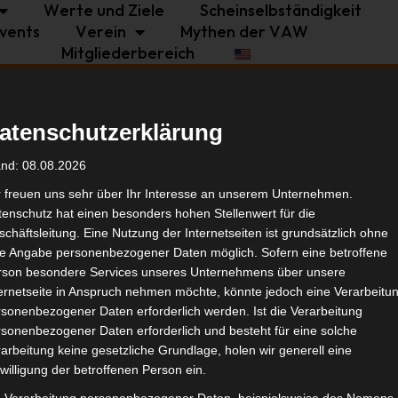
Werte und Ziele
Scheinselbständigkeit
vents
Verein
Mythen der VAW
Mitgliederbereich
Politik
Branche
Selbstständigkeit
atenschutzerklärung
Tags
and: 08.08.2026
r freuen uns sehr über Ihr Interesse an unserem Unternehmen.
enschutz hat einen besonders hohen Stellenwert für die
Politi
chäftsleitung. Eine Nutzung der Internetseiten ist grundsätzlich ohne
de Angabe personenbezogener Daten möglich. Sofern eine betroffene
rson besondere Services unseres Unternehmens über unsere
Ähnl
ternetseite in Anspruch nehmen möchte, könnte jedoch eine Verarbeitu
sonenbezogener Daten erforderlich werden. Ist die Verarbeitung
sonenbezogener Daten erforderlich und besteht für eine solche
arbeitung keine gesetzliche Grundlage, holen wir generell eine
willigung der betroffenen Person ein.