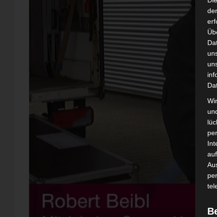
Di
der
erf
Üb
Da
un
un
inf
Da
Wir
un
lüc
pe
Int
auf
Aus
pe
tel
B