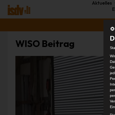
Aktuelles
E
D
WISO Beitrag
St
Wi
Dat
Ges
je
Pe
In
per
per
Ver
Ein