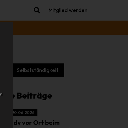
Mitglied werden
k
Selbstständigkeit
.
iche Beiträge
ng
20.06.2026
isdv vor Ort beim