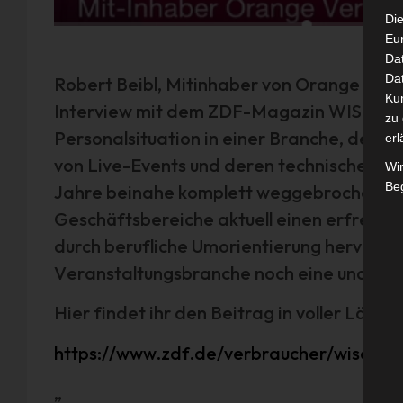
Die
Eu
Da
Dat
Robert Beibl, Mitinhaber von Orange Veran
Ku
Interview mit dem ZDF-Magazin WISO üb
zu 
Personalsituation in einer Branche, der i
erl
von Live-Events und deren technischer Aus
Wi
Beg
Jahre beinahe komplett weggebrochen ist
Geschäftsbereiche aktuell einen erfreuli
durch berufliche Umorientierung hervorg
Veranstaltungsbranche noch eine unabseh
Hier findet ihr den Beitrag in voller Länge:
https://www.zdf.de/verbraucher/wiso/w
„