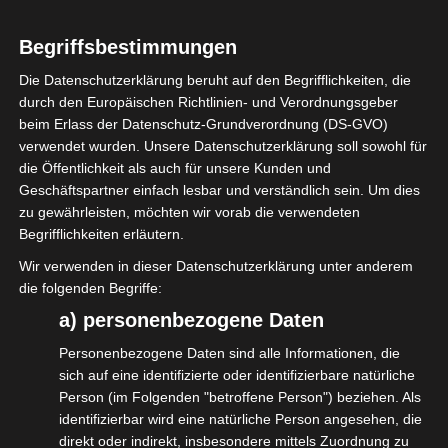
Global Standard „Safe listening venues &
Begriffsbestimmungen
events“, welcher sich speziell mit
Die Datenschutzerklärung beruht auf den Begrifflichkeiten, die
Maßnahmen zur Hörgesundheit auf
durch den Europäischen Richtlinien- und Verordnungsgeber
Konzerten und in Clubs befasst.
beim Erlass der Datenschutz-Grundverordnung (DS-GVO)
verwendet wurden. Unsere Datenschutzerklärung soll sowohl für
Auf 100 Seiten finden sich neben
die Öffentlichkeit als auch für unsere Kunden und
internationalen Best-Practice-Beispielen,
Geschäftspartner einfach lesbar und verständlich sein. Um dies
zu gewährleisten, möchten wir vorab die verwendeten
konkretes Know-how und praktische
Begrifflichkeiten erläutern.
Lösungswege für sicheres Hören.
Wir verwenden in dieser Datenschutzerklärung unter anderem
die folgenden Begriffe:
Unterstützt wurde das Panel auch durch
a) personenbezogene Daten
Jörn Nettingsmeier vom VDT als Vertreter
der Live Audio Working Group der IGVW.
Personenbezogene Daten sind alle Informationen, die
sich auf eine identifizierte oder identifizierbare natürliche
Eine weitere inhaltliche Zusammenarbeit
Person (im Folgenden "betroffene Person") beziehen. Als
identifizierbar wird eine natürliche Person angesehen, die
von IGVW und VDT bei der
direkt oder indirekt, insbesondere mittels Zuordnung zu