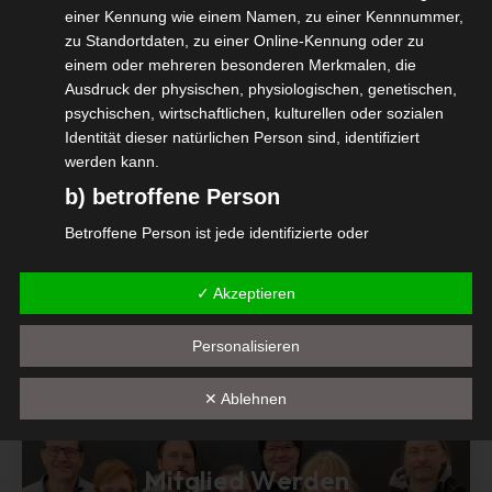
Weiterentwicklung dieses und weiterer
einer Kennung wie einem Namen, zu einer Kennnummer,
zu Standortdaten, zu einer Online-Kennung oder zu
WHO-Standards ist in Planung.
einem oder mehreren besonderen Merkmalen, die
Ausdruck der physischen, physiologischen, genetischen,
https://welttag-des-hoerens.de/
psychischen, wirtschaftlichen, kulturellen oder sozialen
Identität dieser natürlichen Person sind, identifiziert
„
werden kann.
b) betroffene Person
Betroffene Person ist jede identifizierte oder
identifizierbare natürliche Person, deren
Diesen Beitrag teilen
personenbezogene Daten von dem für die Verarbeitung
✓ Akzeptieren
Verantwortlichen verarbeitet werden.
c) Verarbeitung
Personalisieren
Verarbeitung ist jeder mit oder ohne Hilfe automatisierter
✕ Ablehnen
Verfahren ausgeführte Vorgang oder jede solche
Vorgangsreihe im Zusammenhang mit
personenbezogenen Daten wie das Erheben, das
Mitglied Werden
Erfassen, die Organisation, das Ordnen, die Speicherung,