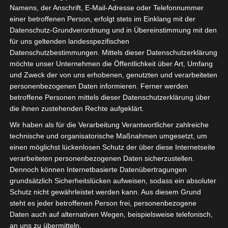
Namens, der Anschrift, E-Mail-Adresse oder Telefonnummer
einer betroffenen Person, erfolgt stets im Einklang mit der
Datenschutz-Grundverordnung und in Übereinstimmung mit den
für uns geltenden landesspezifischen
Datenschutzbestimmungen. Mittels dieser Datenschutzerklärung
möchte unser Unternehmen die Öffentlichkeit über Art, Umfang
und Zweck der von uns erhobenen, genutzten und verarbeiteten
personenbezogenen Daten informieren. Ferner werden
betroffene Personen mittels dieser Datenschutzerklärung über
die ihnen zustehenden Rechte aufgeklärt.
Wir haben als für die Verarbeitung Verantwortlicher zahlreiche
technische und organisatorische Maßnahmen umgesetzt, um
einen möglichst lückenlosen Schutz der über diese Internetseite
verarbeiteten personenbezogenen Daten sicherzustellen.
Dennoch können Internetbasierte Datenübertragungen
IGVW unterstützt den Welttag des Hörens
grundsätzlich Sicherheitslücken aufweisen, sodass ein absoluter
Schutz nicht gewährleistet werden kann. Aus diesem Grund
Zum Welttag des Hörens präsentierte die
steht es jeder betroffenen Person frei, personenbezogene
Weltgesundheitsorganisation WHO am
Daten auch auf alternativen Wegen, beispielsweise telefonisch,
02.03.2022 ein Online-Webinar zum neuen
an uns zu übermitteln.