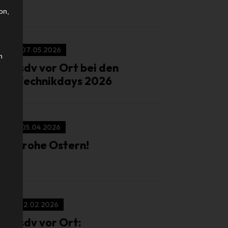
on,
07.05.2026
n
isdv vor Ort bei den
Technikdays 2026
05.04.2026
Frohe Ostern!
12.02.2026
isdv vor Ort: