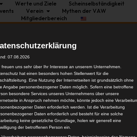
Werte und Ziele
Scheinselbständigkeit
vents
Verein
Mythen der VAW
Mitgliederbereich
Politik
Branche
Selbstständigkeit
atenschutzerklärung
onenten
Tags
and: 07.08.2026
r freuen uns sehr über Ihr Interesse an unserem Unternehmen.
enschutz hat einen besonders hohen Stellenwert für die
Bran
chäftsleitung. Eine Nutzung der Internetseiten ist grundsätzlich ohne
de Angabe personenbezogener Daten möglich. Sofern eine betroffene
rson besondere Services unseres Unternehmens über unsere
Ähnl
ternetseite in Anspruch nehmen möchte, könnte jedoch eine Verarbeitu
sonenbezogener Daten erforderlich werden. Ist die Verarbeitung
sonenbezogener Daten erforderlich und besteht für eine solche
arbeitung keine gesetzliche Grundlage, holen wir generell eine
willigung der betroffenen Person ein.