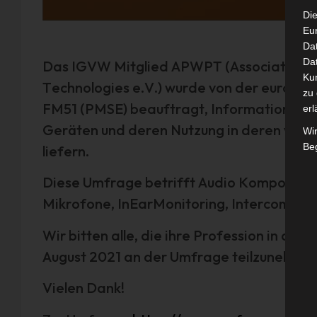
Die
Eu
Da
Dat
Das IGVW Mitglied APWPT (Association of
Ku
Technologies e.V.) wurde von der europä
zu 
FM51 (PMSE) beauftragt, Informationen ü
erl
Geräten und deren Nutzung in deren ver
Wi
Beg
liefern.
Diese Umfrage betrifft Audio Komponent
Mikrofone, InEarMonitoring, Intercom, Be
Wir bitten alle, die ihre Profession in di
August 2021 an der Umfrage teilzunehmen.
Vielen Dank!