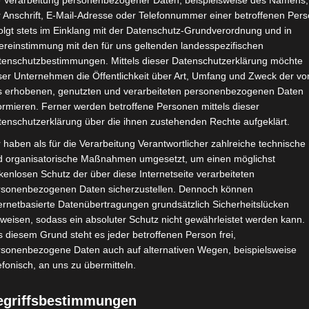
e Verarbeitung personenbezogener Daten, beispielsweise des Namens,
 Anschrift, E-Mail-Adresse oder Telefonnummer einer betroffenen Pers
olgt stets im Einklang mit der Datenschutz-Grundverordnung und in
ereinstimmung mit den für uns geltenden landesspezifischen
tenschutzbestimmungen. Mittels dieser Datenschutzerklärung möchte
ser Unternehmen die Öffentlichkeit über Art, Umfang und Zweck der vo
s erhobenen, genutzten und verarbeiteten personenbezogenen Daten
ormieren. Ferner werden betroffene Personen mittels dieser
tenschutzerklärung über die ihnen zustehenden Rechte aufgeklärt.
 haben als für die Verarbeitung Verantwortlicher zahlreiche technische
d organisatorische Maßnahmen umgesetzt, um einen möglichst
kenlosen Schutz der über diese Internetseite verarbeiteten
rsonenbezogenen Daten sicherzustellen. Dennoch können
ernetbasierte Datenübertragungen grundsätzlich Sicherheitslücken
weisen, sodass ein absoluter Schutz nicht gewährleistet werden kann.
 diesem Grund steht es jeder betroffenen Person frei,
rsonenbezogene Daten auch auf alternativen Wegen, beispielsweise
efonisch, an uns zu übermitteln.
egriffsbestimmungen