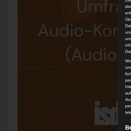
Di
der
erf
Üb
Da
un
un
inf
Da
Wir
un
lüc
pe
Int
auf
Aus
pe
tel
B