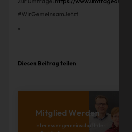
Zur Umfrage:
https://www.umfrageonlin
#WirGemeinsamJetzt
„
Diesen Beitrag teilen
Mitglied Werden
Interessengemeinschaft der