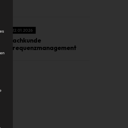
e
22.01.2026
ies
Sachkunde
Frequenzmanagement
den
e