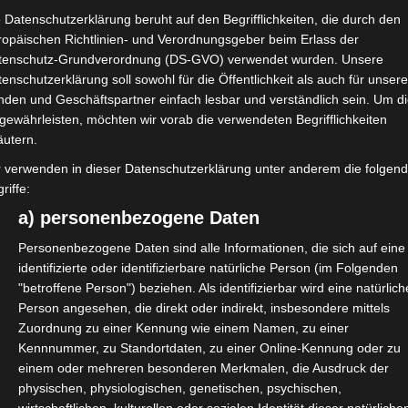
 Datenschutzerklärung beruht auf den Begrifflichkeiten, die durch den
ropäischen Richtlinien- und Verordnungsgeber beim Erlass der
tenschutz-Grundverordnung (DS-GVO) verwendet wurden. Unsere
enschutzerklärung soll sowohl für die Öffentlichkeit als auch für unser
 Professional Wireless Production
nden und Geschäftspartner einfach lesbar und verständlich sein. Um d
ischen Frequenzregulierungsgruppe
gewährleisten, möchten wir vorab die verwendeten Begrifflichkeiten
ber die Verfügbarkeit von
äutern.
fügbaren Frequenzbereichen zu
r verwenden in dieser Datenschutzerklärung unter anderem die folgen
riffe:
a) personenbezogene Daten
en, also Audio-PMSE (drahtlose
Personenbezogene Daten sind alle Informationen, die sich auf eine
triebsfunk, Funkkameras,.…).
identifizierte oder identifizierbare natürliche Person (im Folgenden
"betroffene Person") beziehen. Als identifizierbar wird eine natürlich
esem Segment haben, bis zum 10.
Person angesehen, die direkt oder indirekt, insbesondere mittels
 Es dauert nur 5 Minuten.
Zuordnung zu einer Kennung wie einem Namen, zu einer
Kennnummer, zu Standortdaten, zu einer Online-Kennung oder zu
einem oder mehreren besonderen Merkmalen, die Ausdruck der
physischen, physiologischen, genetischen, psychischen,