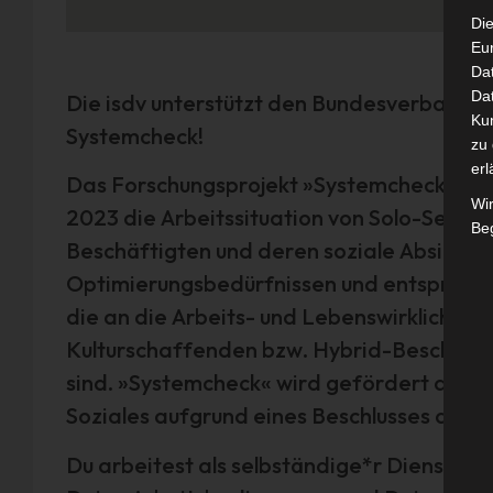
Die
Eu
Da
Dat
Die isdv unterstützt den Bundesverband F
Ku
Systemcheck!
zu 
erl
Das Forschungsprojekt »Systemcheck« des 
Wi
2023 die Arbeitssituation von Solo-Selbst
Beg
Beschäftigten und deren soziale Absicherun
Optimierungsbedürfnissen und entsprec
die an die Arbeits- und Lebenswirklichkeit
Kulturschaffenden bzw. Hybrid-Beschäft
sind. »Systemcheck« wird gefördert durch
Soziales aufgrund eines Beschlusses des 
Du arbeitest als selbständige*r Diensterle