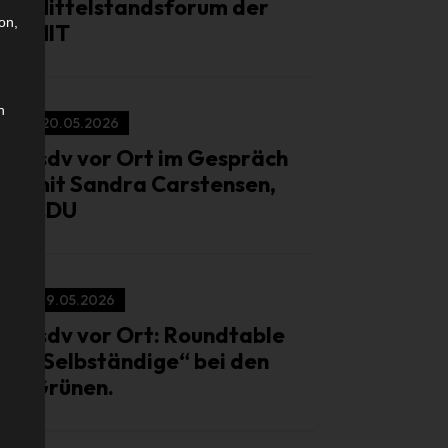
Mittelstandsforum der
on,
MIT
n
20.05.2026
isdv vor Ort im Gespräch
mit Sandra Carstensen,
CDU
19.05.2026
isdv vor Ort: Roundtable
„Selbständige“ bei den
Grünen.