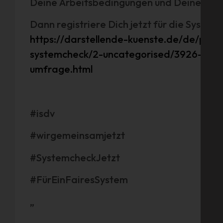
Deine Arbeitsbedingungen und Deine sozi
Dann registriere Dich jetzt für die Syst
https://darstellende-kuenste.de/de/pro
systemcheck/2-uncategorised/3926-regis
umfrage.html
#isdv
#wirgemeinsamjetzt
#SystemcheckJetzt
#FürEinFairesSystem
„