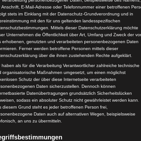
e Verarbeitung personenbezogener Daten, beispielsweise des Namens,
 Anschrift, E-Mail-Adresse oder Telefonnummer einer betroffenen Pers
olgt stets im Einklang mit der Datenschutz-Grundverordnung und in
ereinstimmung mit den für uns geltenden landesspezifischen
tenschutzbestimmungen. Mittels dieser Datenschutzerklärung möchte
ser Unternehmen die Öffentlichkeit über Art, Umfang und Zweck der vo
s erhobenen, genutzten und verarbeiteten personenbezogenen Daten
ormieren. Ferner werden betroffene Personen mittels dieser
tenschutzerklärung über die ihnen zustehenden Rechte aufgeklärt.
 haben als für die Verarbeitung Verantwortlicher zahlreiche technische
d organisatorische Maßnahmen umgesetzt, um einen möglichst
kenlosen Schutz der über diese Internetseite verarbeiteten
rsonenbezogenen Daten sicherzustellen. Dennoch können
ernetbasierte Datenübertragungen grundsätzlich Sicherheitslücken
weisen, sodass ein absoluter Schutz nicht gewährleistet werden kann.
 diesem Grund steht es jeder betroffenen Person frei,
rsonenbezogene Daten auch auf alternativen Wegen, beispielsweise
efonisch, an uns zu übermitteln.
egriffsbestimmungen