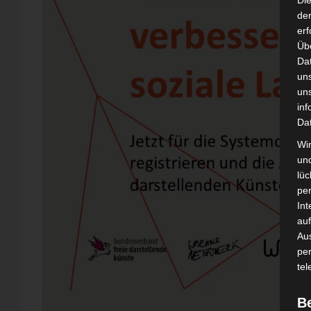
Di
der
erf
Üb
Da
un
un
inf
Da
Wir
un
lüc
pe
Int
auf
Aus
pe
tel
B