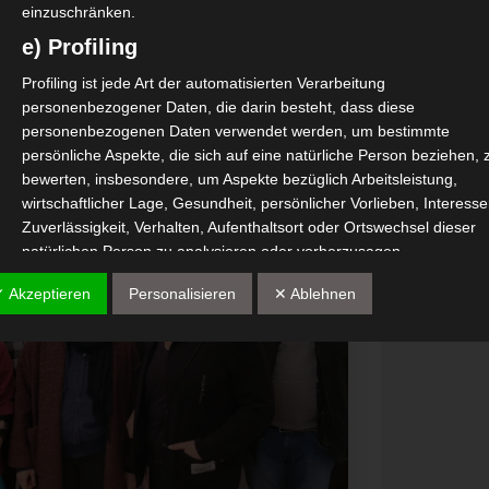
einzuschränken.
e) Profiling
Profiling ist jede Art der automatisierten Verarbeitung
personenbezogener Daten, die darin besteht, dass diese
personenbezogenen Daten verwendet werden, um bestimmte
persönliche Aspekte, die sich auf eine natürliche Person beziehen, 
bewerten, insbesondere, um Aspekte bezüglich Arbeitsleistung,
wirtschaftlicher Lage, Gesundheit, persönlicher Vorlieben, Interesse
Zuverlässigkeit, Verhalten, Aufenthaltsort oder Ortswechsel dieser
natürlichen Person zu analysieren oder vorherzusagen.
f) Pseudonymisierung
✓ Akzeptieren
Personalisieren
✕ Ablehnen
Pseudonymisierung ist die Verarbeitung personenbezogener Daten 
einer Weise, auf welche die personenbezogenen Daten ohne
Hinzuziehung zusätzlicher Informationen nicht mehr einer spezifisc
betroffenen Person zugeordnet werden können, sofern diese
zusätzlichen Informationen gesondert aufbewahrt werden und
technischen und organisatorischen Maßnahmen unterliegen, die
gewährleisten, dass die personenbezogenen Daten nicht einer