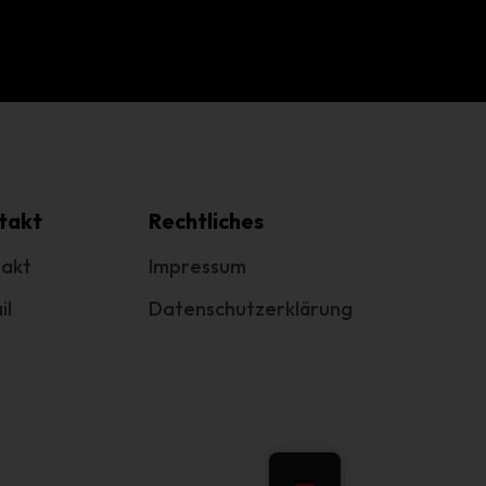
em
n
takt
Rechtliches
ung
akt
Impressum
des
il
Datenschutzerklärung