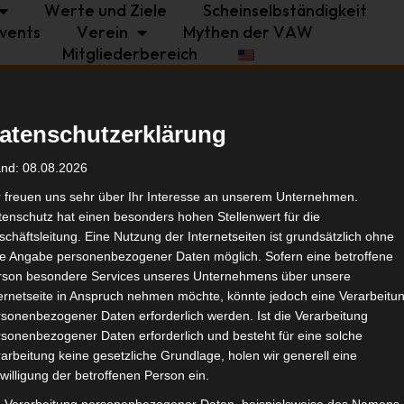
Werte und Ziele
Scheinselbständigkeit
vents
Verein
Mythen der VAW
Mitgliederbereich
Politik
Branche
Selbstständigkeit
atenschutzerklärung
Tags
and: 08.08.2026
r freuen uns sehr über Ihr Interesse an unserem Unternehmen.
enschutz hat einen besonders hohen Stellenwert für die
Politi
chäftsleitung. Eine Nutzung der Internetseiten ist grundsätzlich ohne
de Angabe personenbezogener Daten möglich. Sofern eine betroffene
rson besondere Services unseres Unternehmens über unsere
Ähnl
ternetseite in Anspruch nehmen möchte, könnte jedoch eine Verarbeitu
sonenbezogener Daten erforderlich werden. Ist die Verarbeitung
sonenbezogener Daten erforderlich und besteht für eine solche
arbeitung keine gesetzliche Grundlage, holen wir generell eine
willigung der betroffenen Person ein.