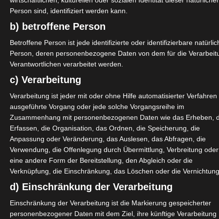
ale Absicherung verbessern?
wirtschaftlichen, kulturellen oder sozialen Identität dieser natürliche
Person sind, identifiziert werden kann.
emcheck-Umfrage:
b) betroffene Person
jekte/systemcheck/umfrage-
Betroffene Person ist jede identifizierte oder identifizierbare natürli
trierung-fuer-die-systemcheck-
Person, deren personenbezogene Daten von dem für die Verarbeit
Verantwortlichen verarbeitet werden.
c) Verarbeitung
Verarbeitung ist jeder mit oder ohne Hilfe automatisierter Verfahren
ausgeführte Vorgang oder jede solche Vorgangsreihe im
Zusammenhang mit personenbezogenen Daten wie das Erheben, 
Erfassen, die Organisation, das Ordnen, die Speicherung, die
Anpassung oder Veränderung, das Auslesen, das Abfragen, die
Verwendung, die Offenlegung durch Übermittlung, Verbreitung oder
eine andere Form der Bereitstellung, den Abgleich oder die
Verknüpfung, die Einschränkung, das Löschen oder die Vernichtung
d) Einschränkung der Verarbeitung
Einschränkung der Verarbeitung ist die Markierung gespeicherter
personenbezogener Daten mit dem Ziel, ihre künftige Verarbeitung