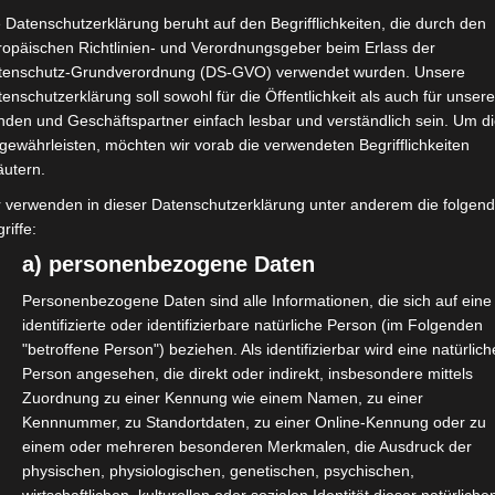
 Datenschutzerklärung beruht auf den Begrifflichkeiten, die durch den
ropäischen Richtlinien- und Verordnungsgeber beim Erlass der
tenschutz-Grundverordnung (DS-GVO) verwendet wurden. Unsere
enschutzerklärung soll sowohl für die Öffentlichkeit als auch für unser
reie Darstellende Künste e.V. beim
nden und Geschäftspartner einfach lesbar und verständlich sein. Um d
gewährleisten, möchten wir vorab die verwendeten Begrifflichkeiten
äutern.
BFDK e.V. erforscht von 2021 bis
r verwenden in dieser Datenschutzerklärung unter anderem die folgen
ständigen und Hybrid-
riffe:
g. Ziel ist die Erarbeitung von
a) personenbezogene Daten
henden Handlungsempfehlungen,
Personenbezogene Daten sind alle Informationen, die sich auf eine
 von (solo-)selbstständigen
identifizierte oder identifizierbare natürliche Person (im Folgenden
igte angepasst
"betroffene Person") beziehen. Als identifizierbar wird eine natürlich
Person angesehen, die direkt oder indirekt, insbesondere mittels
 das Bundesministerium Arbeit und
Zuordnung zu einer Kennung wie einem Namen, zu einer
Bundestages.
Kennnummer, zu Standortdaten, zu einer Online-Kennung oder zu
einem oder mehreren besonderen Merkmalen, die Ausdruck der
ister*in im Eventbereich und willst
physischen, physiologischen, genetischen, psychischen,