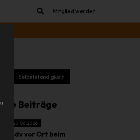
Mitglied werden
k
Selbstständigkeit
.
iche Beiträge
ng
20.06.2026
isdv vor Ort beim