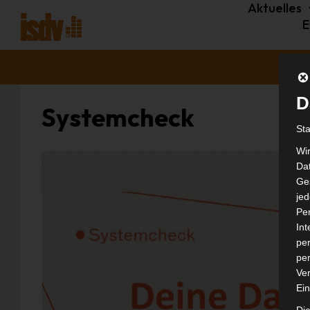
Aktuelles
E
D
Systemcheck
St
Wi
Dat
Ges
je
Pe
In
per
per
Ver
Ein