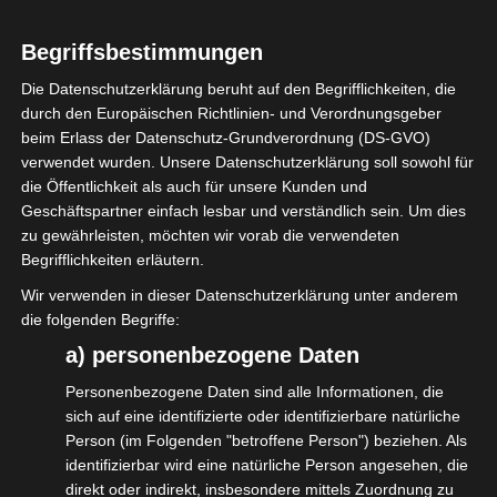
Begriffsbestimmungen
Die Datenschutzerklärung beruht auf den Begrifflichkeiten, die
durch den Europäischen Richtlinien- und Verordnungsgeber
Selbstständige in der Coronakrise:
beim Erlass der Datenschutz-Grundverordnung (DS-GVO)
verwendet wurden. Unsere Datenschutzerklärung soll sowohl für
die Öffentlichkeit als auch für unsere Kunden und
Die Journalisten Michael Kröger und Anne
Geschäftspartner einfach lesbar und verständlich sein. Um dies
Seith haben im Spiegel einen sehr gut
zu gewährleisten, möchten wir vorab die verwendeten
recherchierten Artikel zu Selbständigen in
Begrifflichkeiten erläutern.
der Corona-Krise geschrieben. Darin heißt
Wir verwenden in dieser Datenschutzerklärung unter anderem
die folgenden Begriffe:
es unter anderem „…die Appelle
a) personenbezogene Daten
waren vergebens. Auf der
Wirtschaftsministerkonferenz am 5. Mai
Personenbezogene Daten sind alle Informationen, die
sich auf eine identifizierte oder identifizierbare natürliche
erteilte
Person (im Folgenden "betroffene Person") beziehen. Als
Bundesminister Altmaier den Vorschlägen
identifizierbar wird eine natürliche Person angesehen, die
seiner Länderkollegen eine Absage.“
direkt oder indirekt, insbesondere mittels Zuordnung zu