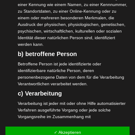
einer Kennung wie einem Namen, zu einer Kennnummer,
zu Standortdaten, zu einer Online-Kennung oder zu
Diese Ignoranz der Tatsachen auf Seite des
einem oder mehreren besonderen Merkmalen, die
Ausdruck der physischen, physiologischen, genetischen,
#BMWI verurteilt die #ISDV aufs schärfste.
psychischen, wirtschaftlichen, kulturellen oder sozialen
Das darf nicht die Haltung eines
Identität dieser natürlichen Person sind, identifiziert
Bundeswirtschaftsministers sein. Aussitzen
werden kann.
ist der falsche Weg. Aktion und Hilfe sind
b) betroffene Person
gefordert.
Betroffene Person ist jede identifizierte oder
identifizierbare natürliche Person, deren
personenbezogene Daten von dem für die Verarbeitung
Neben einer Reihe an Selbständigen,
Verantwortlichen verarbeitet werden.
schildert auch Beate Meier, Vertreterin des
c) Verarbeitung
ATICOM in der #BAGSV, ihre Sicht und ihre
Verarbeitung ist jeder mit oder ohne Hilfe automatisierter
Situation.
Verfahren ausgeführte Vorgang oder jede solche
Lest den ganzen Artikel hier:
Vorgangsreihe im Zusammenhang mit
personenbezogenen Daten wie das Erheben, das
https://www.spiegel.de/wirtschaft/unterneh
Erfassen, die Organisation, das Ordnen, die Speicherung,
✓ Akzeptieren
soforthilfen-fuer-selbststaendige-die-