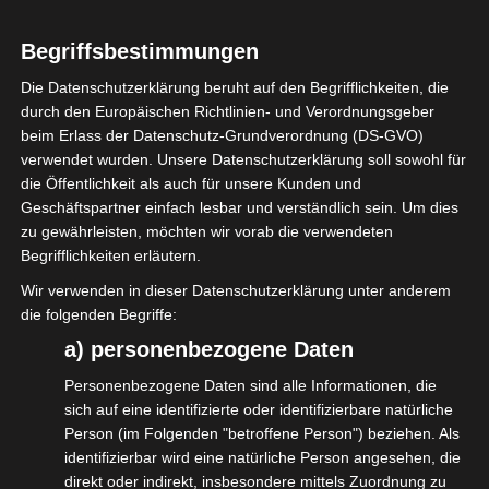
So bekommst Du alles mit, ohne
Begriffsbestimmungen
Internetseiten zu besuchen und rumklicken
Die Datenschutzerklärung beruht auf den Begrifflichkeiten, die
zu müssen.
durch den Europäischen Richtlinien- und Verordnungsgeber
beim Erlass der Datenschutz-Grundverordnung (DS-GVO)
Probiere es aus unter:
verwendet wurden. Unsere Datenschutzerklärung soll sowohl für
die Öffentlichkeit als auch für unsere Kunden und
https://www.isdv.net/feed/
Geschäftspartner einfach lesbar und verständlich sein. Um dies
zu gewährleisten, möchten wir vorab die verwendeten
Mit einem RSS-Reader geht es noch
Begrifflichkeiten erläutern.
komfortabler. Auch die gibt es kostenlos in
Wir verwenden in dieser Datenschutzerklärung unter anderem
vielen Varianten.
die folgenden Begriffe:
a) personenbezogene Daten
Zudem kannst Du in Deinem Mailprogram
(z.B. Outlook) RSS-Feeds aktivieren und
Personenbezogene Daten sind alle Informationen, die
sich auf eine identifizierte oder identifizierbare natürliche
diese in dem Programm wie eine Email
Person (im Folgenden "betroffene Person") beziehen. Als
nutzen.
identifizierbar wird eine natürliche Person angesehen, die
direkt oder indirekt, insbesondere mittels Zuordnung zu