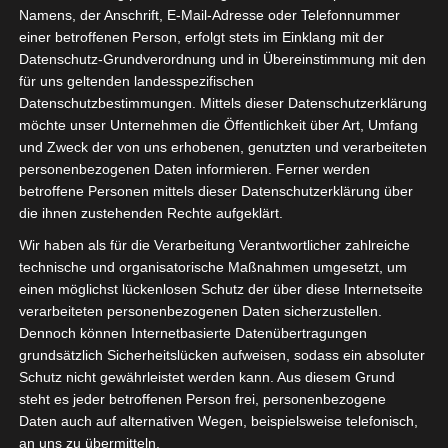
Namens, der Anschrift, E-Mail-Adresse oder Telefonnummer
einer betroffenen Person, erfolgt stets im Einklang mit der
Datenschutz-Grundverordnung und in Übereinstimmung mit den
für uns geltenden landesspezifischen
Datenschutzbestimmungen. Mittels dieser Datenschutzerklärung
möchte unser Unternehmen die Öffentlichkeit über Art, Umfang
und Zweck der von uns erhobenen, genutzten und verarbeiteten
personenbezogenen Daten informieren. Ferner werden
betroffene Personen mittels dieser Datenschutzerklärung über
die ihnen zustehenden Rechte aufgeklärt.
Wir haben als für die Verarbeitung Verantwortlicher zahlreiche
technische und organisatorische Maßnahmen umgesetzt, um
einen möglichst lückenlosen Schutz der über diese Internetseite
verarbeiteten personenbezogenen Daten sicherzustellen.
Dennoch können Internetbasierte Datenübertragungen
Immer up-to-date mit dem neuen
grundsätzlich Sicherheitslücken aufweisen, sodass ein absoluter
kostenlosen RSS-Feed der isdv.
Schutz nicht gewährleistet werden kann. Aus diesem Grund
steht es jeder betroffenen Person frei, personenbezogene
Jede News, die bei uns rausgeht, wird sofort
Daten auch auf alternativen Wegen, beispielsweise telefonisch,
im RSS-Feed angezeigt.
an uns zu übermitteln.