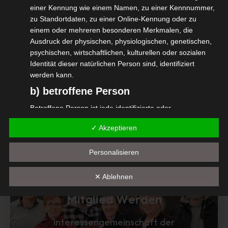
#isdv #wirGemeinsamJetzt #selbständig
einer Kennung wie einem Namen, zu einer Kennnummer,
#selbstaendig
zu Standortdaten, zu einer Online-Kennung oder zu
einem oder mehreren besonderen Merkmalen, die
(Bild von
FreeCliparts
auf
Pixabay
)
Ausdruck der physischen, physiologischen, genetischen,
psychischen, wirtschaftlichen, kulturellen oder sozialen
Identität dieser natürlichen Person sind, identifiziert
werden kann.
b) betroffene Person
Diesen Beitrag teilen
Betroffene Person ist jede identifizierte oder
identifizierbare natürliche Person, deren
✓ Akzeptieren
personenbezogene Daten von dem für die Verarbeitung
Verantwortlichen verarbeitet werden.
Personalisieren
c) Verarbeitung
Verarbeitung ist jeder mit oder ohne Hilfe automatisierter
✕ Ablehnen
Verfahren ausgeführte Vorgang oder jede solche
Mitglied Werden
Vorgangsreihe im Zusammenhang mit
personenbezogenen Daten wie das Erheben, das
Erfassen, die Organisation, das Ordnen, die Speicherung,
Interessengemeinschaft der