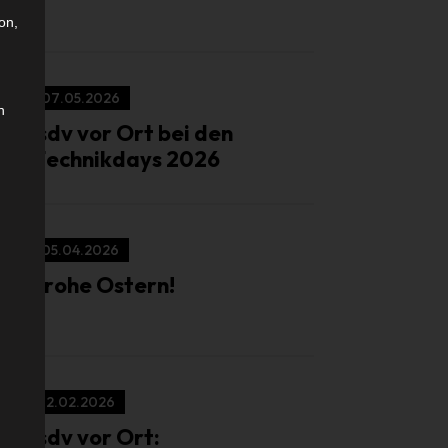
on,
07.05.2026
n
isdv vor Ort bei den
Technikdays 2026
05.04.2026
Frohe Ostern!
12.02.2026
isdv vor Ort: