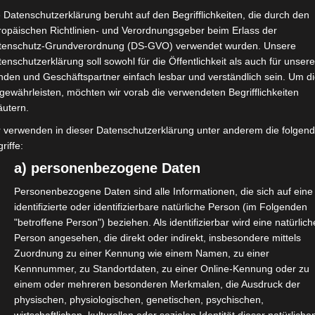
 Datenschutzerklärung beruht auf den Begrifflichkeiten, die durch den
ropäischen Richtlinien- und Verordnungsgeber beim Erlass der
tenschutz-Grundverordnung (DS-GVO) verwendet wurden. Unsere
enschutzerklärung soll sowohl für die Öffentlichkeit als auch für unser
die Möglichkeit, eure Lichtshow beim
nden und Geschäftspartner einfach lesbar und verständlich sein. Um d
gewährleisten, möchten wir vorab die verwendeten Begrifflichkeiten
äutern.
eweils ein Preisgeld in Höhe von
r verwenden in dieser Datenschutzerklärung unter anderem die folgen
rleihung findet im Rahmen der
riffe:
statt.
a) personenbezogene Daten
Personenbezogene Daten sind alle Informationen, die sich auf eine
identifizierte oder identifizierbare natürliche Person (im Folgenden
:
https://event-
"betroffene Person") beziehen. Als identifizierbar wird eine natürlich
Person angesehen, die direkt oder indirekt, insbesondere mittels
lines
Zuordnung zu einer Kennung wie einem Namen, zu einer
Kennnummer, zu Standortdaten, zu einer Online-Kennung oder zu
einem oder mehreren besonderen Merkmalen, die Ausdruck der
physischen, physiologischen, genetischen, psychischen,
anstaltungstechnik #zukunft