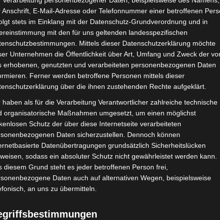
e Verarbeitung personenbezogener Daten, beispielsweise des Namens,
 Anschrift, E-Mail-Adresse oder Telefonnummer einer betroffenen Pers
olgt stets im Einklang mit der Datenschutz-Grundverordnung und in
ereinstimmung mit den für uns geltenden landesspezifischen
tenschutzbestimmungen. Mittels dieser Datenschutzerklärung möchte
ser Unternehmen die Öffentlichkeit über Art, Umfang und Zweck der vo
s erhobenen, genutzten und verarbeiteten personenbezogenen Daten
ormieren. Ferner werden betroffene Personen mittels dieser
tenschutzerklärung über die ihnen zustehenden Rechte aufgeklärt.
 haben als für die Verarbeitung Verantwortlicher zahlreiche technische
d organisatorische Maßnahmen umgesetzt, um einen möglichst
kenlosen Schutz der über diese Internetseite verarbeiteten
rsonenbezogenen Daten sicherzustellen. Dennoch können
ernetbasierte Datenübertragungen grundsätzlich Sicherheitslücken
weisen, sodass ein absoluter Schutz nicht gewährleistet werden kann.
 diesem Grund steht es jeder betroffenen Person frei,
rsonenbezogene Daten auch auf alternativen Wegen, beispielsweise
efonisch, an uns zu übermitteln.
egriffsbestimmungen