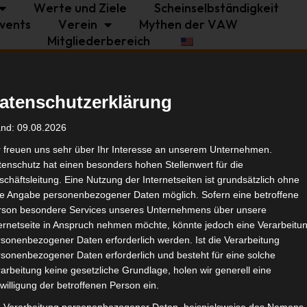
Werte und Ziele
Scheinselbständigkeit
vents
Verein
Mythen der VAW
Mitgliederbereich
Politik
Branche
Selbstständigkeit
atenschutzerklärung
Show
Tags
and: 09.08.2026
r freuen uns sehr über Ihr Interesse an unserem Unternehmen.
enschutz hat einen besonders hohen Stellenwert für die
Bran
chäftsleitung. Eine Nutzung der Internetseiten ist grundsätzlich ohne
de Angabe personenbezogener Daten möglich. Sofern eine betroffene
rson besondere Services unseres Unternehmens über unsere
Ähnl
ternetseite in Anspruch nehmen möchte, könnte jedoch eine Verarbeitu
sonenbezogener Daten erforderlich werden. Ist die Verarbeitung
sonenbezogener Daten erforderlich und besteht für eine solche
arbeitung keine gesetzliche Grundlage, holen wir generell eine
willigung der betroffenen Person ein.