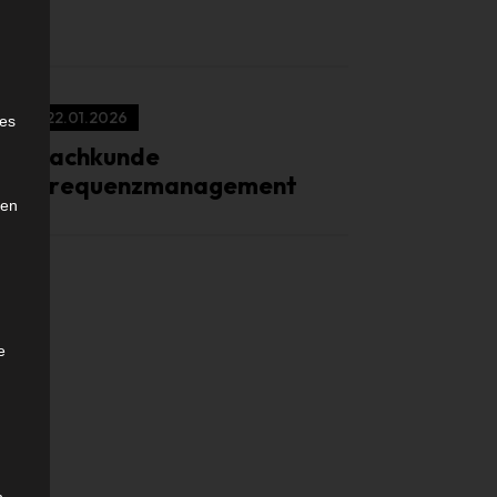
e
22.01.2026
ies
Sachkunde
Frequenzmanagement
den
e