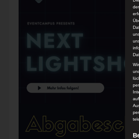
Di
der
erf
Üb
Da
un
un
inf
Da
Wir
un
lüc
pe
Int
auf
Aus
pe
tel
B