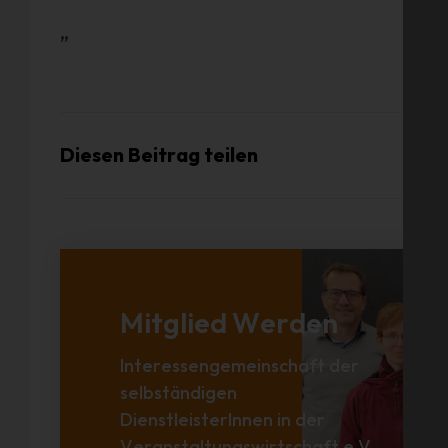
„
Diesen Beitrag teilen
Mitglied Werden
Interessengemeinschaft der
selbständigen
DienstleisterInnen in der
Veranstaltungswirtschaft e.V.