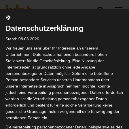
Datenschutzerklärung
Politik
Branche
Selbstständigkeit
Stand: 08.08.2026
Wir freuen uns sehr über Ihr Interesse an unserem
Unternehmen. Datenschutz hat einen besonders hohen
Stellenwert für die Geschäftsleitung. Eine Nutzung der
Reminder: isdv vor Ort:
Internetseiten ist grundsätzlich ohne jede Angabe
Marcus Pohl spricht für
personenbezogener Daten möglich. Sofern eine betroffene
Person besondere Services unseres Unternehmens über
die IGVW auf dem Zug
unsere Internetseite in Anspruch nehmen möchte, könnte
der Liebe.
jedoch eine Verarbeitung personenbezogener Daten erforderlich
werden. Ist die Verarbeitung personenbezogener Daten
erforderlich und besteht für eine solche Verarbeitung keine
gesetzliche Grundlage, holen wir generell eine Einwilligung der
betroffenen Person ein.
Die Verarbeitung personenbezogener Daten, beispielsweise des