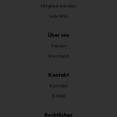
betreffenden personenbezogenen Daten einverstanden
Mitglied werden
ist.
isdv Wiki
Name und Anschrift des für die
Verarbeitung Verantwortlichen
Über uns
Verantwortlicher im Sinne der Datenschutz-Grundverordnung,
sonstiger in den Mitgliedstaaten der Europäischen Union
Verein
geltenden Datenschutzgesetze und anderer Bestimmungen mit
datenschutzrechtlichem Charakter ist:
Vorstand
Interessengemeinschaft der selbständigen DienstleisterInnen in
der Veranstaltungswirtschaft e.V.
Kontakt
1. Vorsitzender Marcus Pohl
Hanauer Landstr. 328-330
Kontakt
60314 Frankfurt am Main - Deutschland
E-Mail
Telefon: +49 69 800 88 703
E-Mail:
Rechtliches