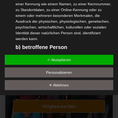
einer Kennung wie einem Namen, zu einer Kennnummer,
zu Standortdaten, zu einer Online-Kennung oder zu
Diesen Beitrag teilen
einem oder mehreren besonderen Merkmalen, die
Ausdruck der physischen, physiologischen, genetischen,
psychischen, wirtschaftlichen, kulturellen oder sozialen
Identität dieser natürlichen Person sind, identifiziert
werden kann.
b) betroffene Person
Betroffene Person ist jede identifizierte oder
✓ Akzeptieren
identifizierbare natürliche Person, deren
Mitglied Werden
personenbezogene Daten von dem für die Verarbeitung
Personalisieren
Verantwortlichen verarbeitet werden.
Interessengemeinschaft der
c) Verarbeitung
selbständigen DienstleisterInnen in der
✕ Ablehnen
Veranstaltungswirtschaft e.V.
Verarbeitung ist jeder mit oder ohne Hilfe automatisierter
Verfahren ausgeführte Vorgang oder jede solche
Vorgangsreihe im Zusammenhang mit
Mitglied werden
personenbezogenen Daten wie das Erheben, das
Erfassen, die Organisation, das Ordnen, die Speicherung,