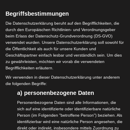
Reminder:
isdv vor Ort:
Marcus Pohl spricht für die IGVW auf dem
Begriffsbestimmungen
Zug der Liebe.
Die Datenschutzerklärung beruht auf den Begrifflichkeiten, die
durch den Europäischen Richtlinien- und Verordnungsgeber
Samstag geht es mit uns beim @Zug der
beim Erlass der Datenschutz-Grundverordnung (DS-GVO)
Liebe
verwendet wurden. Unsere Datenschutzerklärung soll sowohl für
die Öffentlichkeit als auch für unsere Kunden und
(
https://www.facebook.com/zugderliebe
)
Geschäftspartner einfach lesbar und verständlich sein. Um dies
durch Berlin. Seid Ihr dabei? Wir würden uns
zu gewährleisten, möchten wir vorab die verwendeten
Begrifflichkeiten erläutern.
freuen ein paar bekannte Gesichter zu
sehen.
Wir verwenden in dieser Datenschutzerklärung unter anderem
die folgenden Begriffe:
Mehr Infos findet Ihr unter:
a) personenbezogene Daten
https://www.facebook.com/events/88145065
Personenbezogene Daten sind alle Informationen, die
sich auf eine identifizierte oder identifizierbare natürliche
„
Person (im Folgenden "betroffene Person") beziehen. Als
identifizierbar wird eine natürliche Person angesehen, die
direkt oder indirekt, insbesondere mittels Zuordnung zu