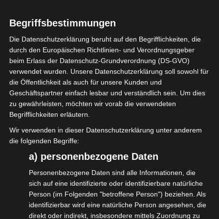
surroundings @ the isdv und Vintage
Concert Audio booth.
Begriffsbestimmungen
Hall 11.0 booth C60.
Die Datenschutzerklärung beruht auf den Begrifflichkeiten, die
durch den Europäischen Richtlinien- und Verordnungsgeber
You can´t miss it!
beim Erlass der Datenschutz-Grundverordnung (DS-GVO)
verwendet wurden. Unsere Datenschutzerklärung soll sowohl für
#isdv
#vintageconcertaudio
die Öffentlichkeit als auch für unsere Kunden und
#prolightandsound
#wirGemeinsamJetzt
Geschäftspartner einfach lesbar und verständlich sein. Um dies
zu gewährleisten, möchten wir vorab die verwendeten
Begrifflichkeiten erläutern.
Wir verwenden in dieser Datenschutzerklärung unter anderem
die folgenden Begriffe:
Diesen Beitrag teilen
a) personenbezogene Daten
Personenbezogene Daten sind alle Informationen, die
sich auf eine identifizierte oder identifizierbare natürliche
Person (im Folgenden "betroffene Person") beziehen. Als
identifizierbar wird eine natürliche Person angesehen, die
direkt oder indirekt, insbesondere mittels Zuordnung zu