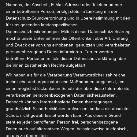
Namens, der Anschrift, E-Mail-Adresse oder Telefonnummer
einer betroffenen Person, erfolgt stets im Einklang mit der
Datenschutz-Grundverordnung und in Übereinstimmung mit den
für uns geltenden landesspezifischen
Datenschutzbestimmungen. Mittels dieser Datenschutzerklärung
möchte unser Unternehmen die Öffentlichkeit über Art, Umfang
und Zweck der von uns erhobenen, genutzten und verarbeiteten
personenbezogenen Daten informieren. Ferner werden
betroffene Personen mittels dieser Datenschutzerklärung über
die ihnen zustehenden Rechte aufgeklärt.
Wir haben als für die Verarbeitung Verantwortlicher zahlreiche
technische und organisatorische Maßnahmen umgesetzt, um
einen möglichst lückenlosen Schutz der über diese Internetseite
verarbeiteten personenbezogenen Daten sicherzustellen.
Dennoch können Internetbasierte Datenübertragungen
grundsätzlich Sicherheitslücken aufweisen, sodass ein absoluter
Meeting point for still young and even
Schutz nicht gewährleistet werden kann. Aus diesem Grund
steht es jeder betroffenen Person frei, personenbezogene
younger.
Daten auch auf alternativen Wegen, beispielsweise telefonisch,
Do business over coffee in good
an uns zu übermitteln.