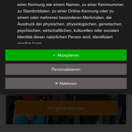
Diesen Beitrag teilen
einer Kennung wie einem Namen, zu einer Kennnummer,
zu Standortdaten, zu einer Online-Kennung oder zu
einem oder mehreren besonderen Merkmalen, die
Ausdruck der physischen, physiologischen, genetischen,
psychischen, wirtschaftlichen, kulturellen oder sozialen
Identität dieser natürlichen Person sind, identifiziert
werden kann.
b) betroffene Person
✓ Akzeptieren
Mitglied Werden
Betroffene Person ist jede identifizierte oder
identifizierbare natürliche Person, deren
Personalisieren
Interessengemeinschaft der
personenbezogene Daten von dem für die Verarbeitung
selbständigen DienstleisterInnen in der
Verantwortlichen verarbeitet werden.
✕ Ablehnen
Veranstaltungswirtschaft e.V.
c) Verarbeitung
Verarbeitung ist jeder mit oder ohne Hilfe automatisierter
Mitglied werden
Verfahren ausgeführte Vorgang oder jede solche
Vorgangsreihe im Zusammenhang mit
personenbezogenen Daten wie das Erheben, das
Erfassen, die Organisation, das Ordnen, die Speicherung,