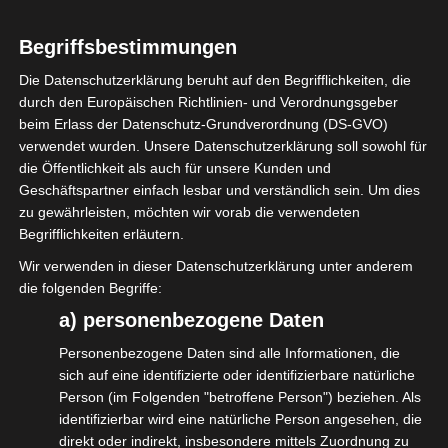
Working los und drückt die Preisgestaltung nach unten. Das ist
Begriffsbestimmungen
bei uns wiederum noch kein gängiger Marktplatz.
Die Datenschutzerklärung beruht auf den Begrifflichkeiten, die
Marcus berichtete ausführlich vom Stand der Dinge zur
durch den Europäischen Richtlinien- und Verordnungsgeber
Scheinselbständigkeit und den Gesprächen im BMAS. Ebenso
beim Erlass der Datenschutz-Grundverordnung (DS-GVO)
sprachen wir über die Schwierigkeiten beim Wechsel von der
verwendet wurden. Unsere Datenschutzerklärung soll sowohl für
die Öffentlichkeit als auch für unsere Kunden und
Selbständigkeit in die Anstellung.
Geschäftspartner einfach lesbar und verständlich sein. Um dies
Vielen Dank an Christine Preitauer, Geschäftsführerin des
zu gewährleisten, möchten wir vorab die verwendeten
Begrifflichkeiten erläutern.
kreHtiv-Netzwerkes, und einen besonderen Dank an Ingmar
Wir verwenden in dieser Datenschutzerklärung unter anderem
Vater für die hervorragende Organisation und
die folgenden Begriffe:
Gesprächslenkung des Abends.
a) personenbezogene Daten
„
Personenbezogene Daten sind alle Informationen, die
sich auf eine identifizierte oder identifizierbare natürliche
Person (im Folgenden "betroffene Person") beziehen. Als
identifizierbar wird eine natürliche Person angesehen, die
direkt oder indirekt, insbesondere mittels Zuordnung zu