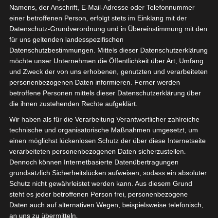
Namens, der Anschrift, E-Mail-Adresse oder Telefonnummer
einer betroffenen Person, erfolgt stets im Einklang mit der
Datenschutz-Grundverordnung und in Übereinstimmung mit den
für uns geltenden landesspezifischen
Datenschutzbestimmungen. Mittels dieser Datenschutzerklärung
möchte unser Unternehmen die Öffentlichkeit über Art, Umfang
ISDV vor Ort:
und Zweck der von uns erhobenen, genutzten und verarbeiteten
personenbezogenen Daten informieren. Ferner werden
Gestern fand in Hannover ein Offenes Forum statt. Gemeinsam
betroffene Personen mittels dieser Datenschutzerklärung über
mit dem kreHtiv Netzwerk Hannover trafen sich Kreative und
die ihnen zustehenden Rechte aufgeklärt.
Veranstaltungstechniker zum Austausch über die Themen
Wir haben als für die Verarbeitung Verantwortlicher zahlreiche
technische und organisatorische Maßnahmen umgesetzt, um
Beauftragung von Selbständigen, Scheinselbständigkeit und
einen möglichst lückenlosen Schutz der über diese Internetseite
Anstellung.
verarbeiteten personenbezogenen Daten sicherzustellen.
Dennoch können Internetbasierte Datenübertragungen
Beide Gruppen haben einige Überschneidungen, aber auch
grundsätzlich Sicherheitslücken aufweisen, sodass ein absoluter
Themen, die beim jeweils anderen (noch) nicht aktuell sind. So
Schutz nicht gewährleistet werden kann. Aus diesem Grund
steht es jeder betroffenen Person frei, personenbezogene
zum Beispiel ist Scheinselbtändigkeit unter Designern und
Daten auch auf alternativen Wegen, beispielsweise telefonisch,
Grafikern nicht so akut wie bei uns. Dafür rol
lt dort das Click-
an uns zu übermitteln.