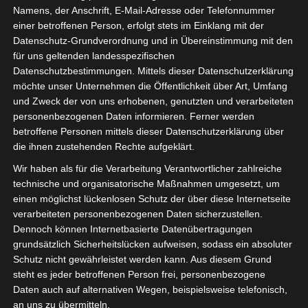
Namens, der Anschrift, E-Mail-Adresse oder Telefonnummer
einer betroffenen Person, erfolgt stets im Einklang mit der
Datenschutz-Grundverordnung und in Übereinstimmung mit den
für uns geltenden landesspezifischen
Datenschutzbestimmungen. Mittels dieser Datenschutzerklärung
möchte unser Unternehmen die Öffentlichkeit über Art, Umfang
und Zweck der von uns erhobenen, genutzten und verarbeiteten
personenbezogenen Daten informieren. Ferner werden
betroffene Personen mittels dieser Datenschutzerklärung über
die ihnen zustehenden Rechte aufgeklärt.
Nicole Behr (IgPV) und Susanne Fritzsch
Wir haben als für die Verarbeitung Verantwortlicher zahlreiche
(ISDV) haben am 22.08. bei der
technische und organisatorische Maßnahmen umgesetzt, um
Bewegungsstudie RESTART19 in Leipzig
einen möglichst lückenlosen Schutz der über diese Internetseite
verarbeiteten personenbezogenen Daten sicherzustellen.
teilgenommen.
Dennoch können Internetbasierte Datenübertragungen
Welche Erfahrungen sie gemacht haben,
grundsätzlich Sicherheitslücken aufweisen, sodass ein absoluter
was sie beobachten konnten und welche
Schutz nicht gewährleistet werden kann. Aus diesem Grund
steht es jeder betroffenen Person frei, personenbezogene
Schlüsse bereits jetzt gezogen werden
Daten auch auf alternativen Wegen, beispielsweise telefonisch,
müssen, habe sie in einem
an uns zu übermitteln.