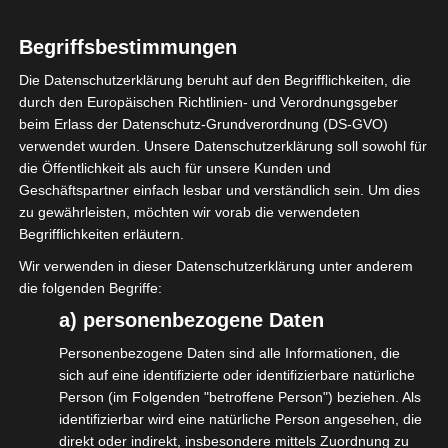
Erfahrungsbericht und Blick in die Zukunft
Begriffsbestimmungen
zusammengefasst.
Zum Download des Berichts geht es
hier
Die Datenschutzerklärung beruht auf den Begrifflichkeiten, die
durch den Europäischen Richtlinien- und Verordnungsgeber
entlang.
beim Erlass der Datenschutz-Grundverordnung (DS-GVO)
verwendet wurden. Unsere Datenschutzerklärung soll sowohl für
#restart19
die Öffentlichkeit als auch für unsere Kunden und
Geschäftspartner einfach lesbar und verständlich sein. Um dies
„
zu gewährleisten, möchten wir vorab die verwendeten
Begrifflichkeiten erläutern.
Wir verwenden in dieser Datenschutzerklärung unter anderem
die folgenden Begriffe:
Diesen Beitrag teilen
a) personenbezogene Daten
Personenbezogene Daten sind alle Informationen, die
sich auf eine identifizierte oder identifizierbare natürliche
Person (im Folgenden "betroffene Person") beziehen. Als
identifizierbar wird eine natürliche Person angesehen, die
direkt oder indirekt, insbesondere mittels Zuordnung zu