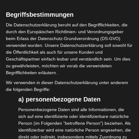
Beauftragung, Jobs und natürlich auch
Tourneelatein haben wir bereits geführt.
Begriffsbestimmungen
Eine ganze Reihe neuer Mitglieder sind zum
Die Datenschutzerklärung beruht auf den Begrifflichkeiten, die
durch den Europäischen Richtlinien- und Verordnungsgeber
isdv hinzugekommen. Darüber freuen wir
beim Erlass der Datenschutz-Grundverordnung (DS-GVO)
uns sehr.
verwendet wurden. Unsere Datenschutzerklärung soll sowohl für
die Öffentlichkeit als auch für unsere Kunden und
Kommt vorbei, redet mit, netzwerkt mit.
Geschäftspartner einfach lesbar und verständlich sein. Um dies
zu gewährleisten, möchten wir vorab die verwendeten
#isdv
#LEaTcon
#wirGemeinsamJetzt
Begrifflichkeiten erläutern.
Wir verwenden in dieser Datenschutzerklärung unter anderem
die folgenden Begriffe:
a) personenbezogene Daten
Diesen Beitrag teilen
Personenbezogene Daten sind alle Informationen, die
sich auf eine identifizierte oder identifizierbare natürliche
Person (im Folgenden "betroffene Person") beziehen. Als
identifizierbar wird eine natürliche Person angesehen, die
direkt oder indirekt, insbesondere mittels Zuordnung zu