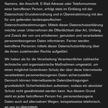
Namens, der Anschrift, E-Mail-Adresse oder Telefonnummer
einer betroffenen Person, erfolgt stets im Einklang mit der
Datenschutz-Grundverordnung und in Übereinstimmung mit den
für uns geltenden landesspezifischen
Datenschutzbestimmungen. Mittels dieser Datenschutzerklärung
möchte unser Unternehmen die Öffentlichkeit über Art, Umfang
und Zweck der von uns erhobenen, genutzten und verarbeiteten
personenbezogenen Daten informieren. Ferner werden
betroffene Personen mittels dieser Datenschutzerklärung über
die ihnen zustehenden Rechte aufgeklärt.
Wir haben als für die Verarbeitung Verantwortlicher zahlreiche
technische und organisatorische Maßnahmen umgesetzt, um
einen möglichst lückenlosen Schutz der über diese Internetseite
verarbeiteten personenbezogenen Daten sicherzustellen.
Dennoch können Internetbasierte Datenübertragungen
grundsätzlich Sicherheitslücken aufweisen, sodass ein absoluter
Endspurt auf der
#LEaTcon
. Letzter Tag
Schutz nicht gewährleistet werden kann. Aus diesem Grund
steht es jeder betroffenen Person frei, personenbezogene
das Branchentreffs in Hamburg. Viele gute
Daten auch auf alternativen Wegen, beispielsweise telefonisch,
Gespräche über Nachhaltigkeit, Ausbildung,
an uns zu übermitteln.