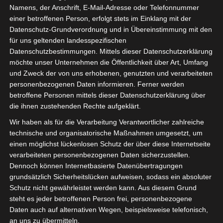
Namens, der Anschrift, E-Mail-Adresse oder Telefonnummer
einer betroffenen Person, erfolgt stets im Einklang mit der
Datenschutz-Grundverordnung und in Übereinstimmung mit den
für uns geltenden landesspezifischen
Datenschutzbestimmungen. Mittels dieser Datenschutzerklärung
möchte unser Unternehmen die Öffentlichkeit über Art, Umfang
und Zweck der von uns erhobenen, genutzten und verarbeiteten
personenbezogenen Daten informieren. Ferner werden
betroffene Personen mittels dieser Datenschutzerklärung über
die ihnen zustehenden Rechte aufgeklärt.
Der Live-Entertainment-Award wurde am
Wir haben als für die Verarbeitung Verantwortlicher zahlreiche
Mittwoch zum 15. mal verliehen. Endlich
technische und organisatorische Maßnahmen umgesetzt, um
wieder live und in Farbe in der Festhalle
einen möglichst lückenlosen Schutz der über diese Internetseite
verarbeiteten personenbezogenen Daten sicherzustellen.
Frankfurt. Ein großes Wiedersehensfest mit
Dennoch können Internetbasierte Datenübertragungen
vielen tollen Preisträgern.
grundsätzlich Sicherheitslücken aufweisen, sodass ein absoluter
Schutz nicht gewährleistet werden kann. Aus diesem Grund
Einer davon ist das
steht es jeder betroffenen Person frei, personenbezogene
#ForumVeranstaltungswirtschaft
, in dem
Daten auch auf alternativen Wegen, beispielsweise telefonisch,
an uns zu übermitteln.