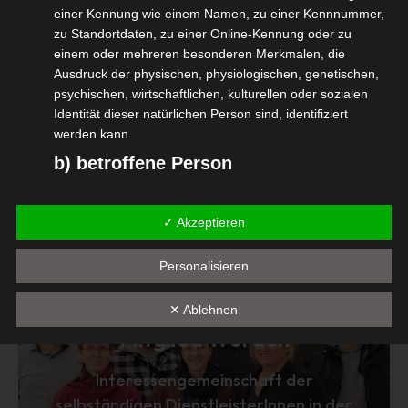
einer Kennung wie einem Namen, zu einer Kennnummer,
#isdv #wirgemeinsamjetzt #LEA
zu Standortdaten, zu einer Online-Kennung oder zu
einem oder mehreren besonderen Merkmalen, die
#BranchenallianzdesJahres
Ausdruck der physischen, physiologischen, genetischen,
psychischen, wirtschaftlichen, kulturellen oder sozialen
Identität dieser natürlichen Person sind, identifiziert
werden kann.
Diesen Beitrag teilen
b) betroffene Person
Betroffene Person ist jede identifizierte oder
identifizierbare natürliche Person, deren
✓ Akzeptieren
personenbezogene Daten von dem für die Verarbeitung
Verantwortlichen verarbeitet werden.
Personalisieren
c) Verarbeitung
✕ Ablehnen
Verarbeitung ist jeder mit oder ohne Hilfe automatisierter
Mitglied Werden
Verfahren ausgeführte Vorgang oder jede solche
Vorgangsreihe im Zusammenhang mit
personenbezogenen Daten wie das Erheben, das
Interessengemeinschaft der
Erfassen, die Organisation, das Ordnen, die Speicherung,
selbständigen DienstleisterInnen in der