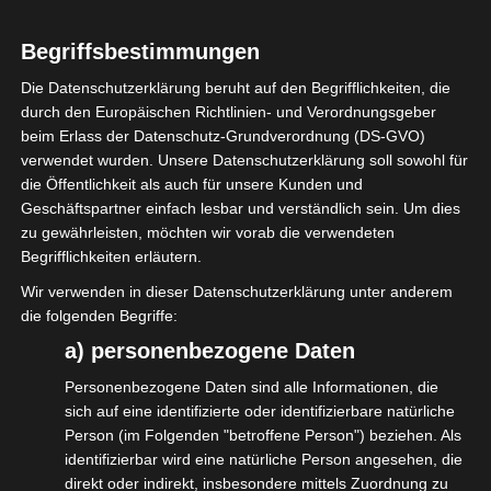
sich der BDKV,
EVVC e.V.
,
FAMA
Fachverband Messen und Ausstellungen
Begriffsbestimmungen
e.V.
,
ISDV e.V.
,
LiveKomm
und
VPLT
2020
Die Datenschutzerklärung beruht auf den Begrifflichkeiten, die
zusammengeschlossen haben, um
durch den Europäischen Richtlinien- und Verordnungsgeber
gemeinsam Lobby für die
beim Erlass der Datenschutz-Grundverordnung (DS-GVO)
verwendet wurden. Unsere Datenschutzerklärung soll sowohl für
Veranstaltungswirtschaft zu betreiben. Wir
die Öffentlichkeit als auch für unsere Kunden und
sagen danke an die Jury für den LEA in der
Geschäftspartner einfach lesbar und verständlich sein. Um dies
Kategorie „Branchenallianz des Jahres“
zu gewährleisten, möchten wir vorab die verwendeten
Begrifflichkeiten erläutern.
und wir sagen danke an die Allianz-
Wir verwenden in dieser Datenschutzerklärung unter anderem
Verbände für die tolle Zusammenarbeit.
die folgenden Begriffe:
Und ein dickes Dankeschön geht an die
a) personenbezogene Daten
Kolleginnen und Kollegen, die den LEA
Personenbezogene Daten sind alle Informationen, die
logistisch, kreativ, künstlerisch, technisch
sich auf eine identifizierte oder identifizierbare natürliche
Person (im Folgenden "betroffene Person") beziehen. Als
und mit Herzblut wieder zu einem tollen
identifizierbar wird eine natürliche Person angesehen, die
Abend werden ließen.
direkt oder indirekt, insbesondere mittels Zuordnung zu