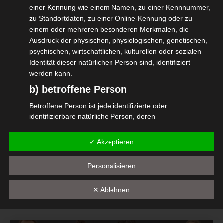
einer Kennung wie einem Namen, zu einer Kennnummer,
Melde Dich an unter:
zu Standortdaten, zu einer Online-Kennung oder zu
einem oder mehreren besonderen Merkmalen, die
Events für Selbständige vom Berufsverband
Ausdruck der physischen, physiologischen, genetischen,
psychischen, wirtschaftlichen, kulturellen oder sozialen
isdv e.V.
Identität dieser natürlichen Person sind, identifiziert
werden kann.
#isdv #wirGemeinsamJetzt
b) betroffene Person
#ElektrofachkraftVT #SQQ1
Betroffene Person ist jede identifizierte oder
identifizierbare natürliche Person, deren
personenbezogene Daten von dem für die Verarbeitung
Verantwortlichen verarbeitet werden.
✓ Akzeptieren
Diesen Beitrag teilen
c) Verarbeitung
Personalisieren
Verarbeitung ist jeder mit oder ohne Hilfe automatisierter
Verfahren ausgeführte Vorgang oder jede solche
✕ Ablehnen
Vorgangsreihe im Zusammenhang mit
personenbezogenen Daten wie das Erheben, das
Erfassen, die Organisation, das Ordnen, die Speicherung,