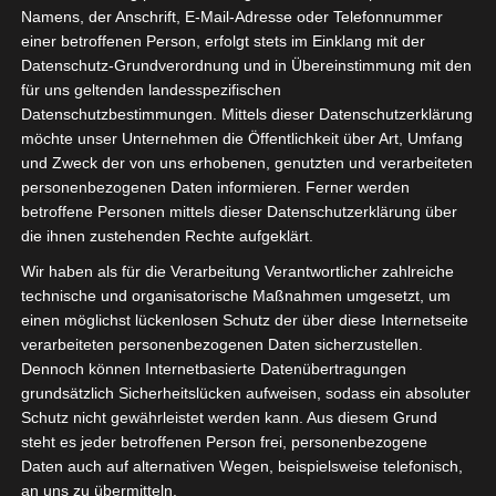
Namens, der Anschrift, E-Mail-Adresse oder Telefonnummer
einer betroffenen Person, erfolgt stets im Einklang mit der
Datenschutz-Grundverordnung und in Übereinstimmung mit den
für uns geltenden landesspezifischen
Datenschutzbestimmungen. Mittels dieser Datenschutzerklärung
möchte unser Unternehmen die Öffentlichkeit über Art, Umfang
und Zweck der von uns erhobenen, genutzten und verarbeiteten
personenbezogenen Daten informieren. Ferner werden
betroffene Personen mittels dieser Datenschutzerklärung über
die ihnen zustehenden Rechte aufgeklärt.
Wir haben als für die Verarbeitung Verantwortlicher zahlreiche
technische und organisatorische Maßnahmen umgesetzt, um
einen möglichst lückenlosen Schutz der über diese Internetseite
verarbeiteten personenbezogenen Daten sicherzustellen.
Dennoch können Internetbasierte Datenübertragungen
grundsätzlich Sicherheitslücken aufweisen, sodass ein absoluter
Am 20.01.26 um 10:00 Uhr findet das
Schutz nicht gewährleistet werden kann. Aus diesem Grund
steht es jeder betroffenen Person frei, personenbezogene
diesjährige Jahresupdate für
Daten auch auf alternativen Wegen, beispielsweise telefonisch,
Elektrofachkräfte statt. Für alle, die im
an uns zu übermitteln.