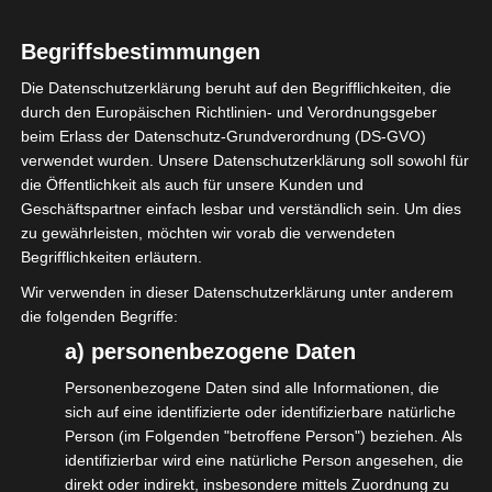
Veranstaltungskontext mit Strom zu tun
haben, nach 2016 eine Ausbildung zur
Begriffsbestimmungen
Fachkraft für Veranstaltungstechnik
Die Datenschutzerklärung beruht auf den Begrifflichkeiten, die
durch den Europäischen Richtlinien- und Verordnungsgeber
absolviert haben oder eine SQQ1-
beim Erlass der Datenschutz-Grundverordnung (DS-GVO)
Fortbildung (Elektrofachkraft VT) gemacht
verwendet wurden. Unsere Datenschutzerklärung soll sowohl für
haben.
die Öffentlichkeit als auch für unsere Kunden und
Geschäftspartner einfach lesbar und verständlich sein. Um dies
Wer mit Strom arbeitet ist verpflichtet sich
zu gewährleisten, möchten wir vorab die verwendeten
Begrifflichkeiten erläutern.
jährlich auf den aktuellen Stand zu bringen.
Wir verwenden in dieser Datenschutzerklärung unter anderem
Wir bieten dies unseren Mitgliedern zu
die folgenden Begriffe:
günstigen Konditionen an. Auch Nicht-
a) personenbezogene Daten
Mitglieder können zu marktüblichen
Personenbezogene Daten sind alle Informationen, die
Konditionen teilnehmen.
sich auf eine identifizierte oder identifizierbare natürliche
Person (im Folgenden "betroffene Person") beziehen. Als
Im Anschluss an dieses Webinar gibt es ein
identifizierbar wird eine natürliche Person angesehen, die
Teilnahmezertifikat als Nachweis.
direkt oder indirekt, insbesondere mittels Zuordnung zu