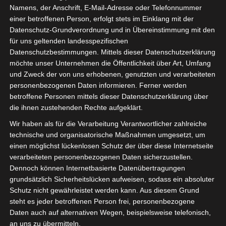
Namens, der Anschrift, E-Mail-Adresse oder Telefonnummer
einer betroffenen Person, erfolgt stets im Einklang mit der
Datenschutz-Grundverordnung und in Übereinstimmung mit den
für uns geltenden landesspezifischen
Datenschutzbestimmungen. Mittels dieser Datenschutzerklärung
möchte unser Unternehmen die Öffentlichkeit über Art, Umfang
und Zweck der von uns erhobenen, genutzten und verarbeiteten
isdv – was ist jetzt zu tun:
personenbezogenen Daten informieren. Ferner werden
betroffene Personen mittels dieser Datenschutzerklärung über
die ihnen zustehenden Rechte aufgeklärt.
Liebe Unternehmerinnen und Unternehmer,
während wir alle ungeduldig auf die
Wir haben als für die Verarbeitung Verantwortlicher zahlreiche
technische und organisatorische Maßnahmen umgesetzt, um
Konkretisierung und die Freigabe von Hilfen
einen möglichst lückenlosen Schutz der über diese Internetseite
warten, kann jeder schon mal folgende
verarbeiteten personenbezogenen Daten sicherzustellen.
Dennoch können Internetbasierte Datenübertragungen
Unterlagen vorbereiten und
grundsätzlich Sicherheitslücken aufweisen, sodass ein absoluter
zusammenstellen, die sicher gebraucht
Schutz nicht gewährleistet werden kann. Aus diesem Grund
werden:
steht es jeder betroffenen Person frei, personenbezogene
Daten auch auf alternativen Wegen, beispielsweise telefonisch,
Bringt Eure Buchhaltung auf den
an uns zu übermitteln.