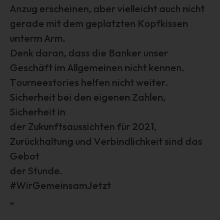
Verarbeitung von personenbezogenen Daten entscheidet.
Anzug erscheinen, aber vielleicht auch nicht
Sind die Zwecke und Mittel dieser Verarbeitung durch das
gerade mit dem geplatzten Kopfkissen
Unionsrecht oder das Recht der Mitgliedstaaten
unterm Arm.
vorgegeben, so kann der Verantwortliche
beziehungsweise können die bestimmten Kriterien seiner
Denk daran, dass die Banker unser
Benennung nach dem Unionsrecht oder dem Recht der
Geschäft im Allgemeinen nicht kennen.
Mitgliedstaaten vorgesehen werden.
Tourneestories helfen nicht weiter.
h) Auftragsverarbeiter
Sicherheit bei den eigenen Zahlen,
Auftragsverarbeiter ist eine natürliche oder juristische
Sicherheit in
Person, Behörde, Einrichtung oder andere Stelle, die
personenbezogene Daten im Auftrag des
der Zukunftsaussichten für 2021,
Verantwortlichen verarbeitet.
Zurückhaltung und Verbindlichkeit sind das
i) Empfänger
Gebot
Empfänger ist eine natürliche oder juristische Person,
der Stunde.
Behörde, Einrichtung oder andere Stelle, der
#WirGemeinsamJetzt
personenbezogene Daten offengelegt werden,
unabhängig davon, ob es sich bei ihr um einen Dritten
„
handelt oder nicht. Behörden, die im Rahmen eines
bestimmten Untersuchungsauftrags nach dem