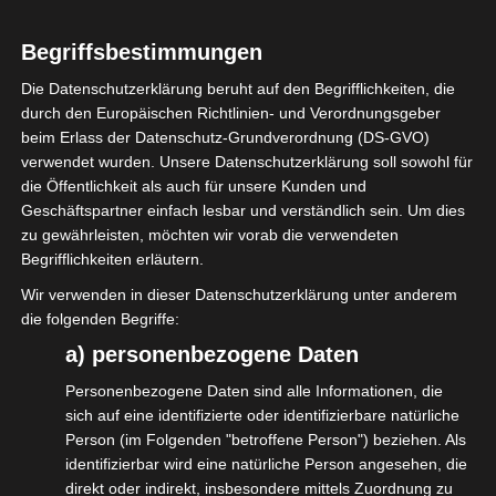
aktuellen Stand.
Stellt alle offenen Forderungen
Begriffsbestimmungen
zusammen und fügt Notizen über
Die Datenschutzerklärung beruht auf den Begrifflichkeiten, die
aktuelle Gespräche dazu bei.
durch den Europäischen Richtlinien- und Verordnungsgeber
beim Erlass der Datenschutz-Grundverordnung (DS-GVO)
Stellt alle schriftlichen Unterlagen, auch
verwendet wurden. Unsere Datenschutzerklärung soll sowohl für
Emails und Gesprächsnotizen, der
die Öffentlichkeit als auch für unsere Kunden und
abgesagten Beauftragungen
Geschäftspartner einfach lesbar und verständlich sein. Um dies
zu gewährleisten, möchten wir vorab die verwendeten
zusammen.
Begrifflichkeiten erläutern.
Nehmt Kontakt zu Eurem/r
Wir verwenden in dieser Datenschutzerklärung unter anderem
Steuerberater*in auf und
die folgenden Begriffe:
lasst alle noch offenen
a) personenbezogene Daten
Jahresabschlüsse erstellen.
Personenbezogene Daten sind alle Informationen, die
geht die Zahlen mit ihm/ihr durch,
sich auf eine identifizierte oder identifizierbare natürliche
damit ihr in der Argumentation
Person (im Folgenden "betroffene Person") beziehen. Als
identifizierbar wird eine natürliche Person angesehen, die
sicher werdet.
direkt oder indirekt, insbesondere mittels Zuordnung zu