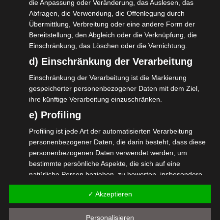
die Anpassung oder Veränderung, das Auslesen, das
Krankenversicherung auf und
Abfragen, die Verwendung, die Offenlegung durch
gesetzlich versichert: beantragt
Übermittlung, Verbreitung oder eine andere Form der
eine Herabsetzung der Beiträge zu
Bereitstellung, den Abgleich oder die Verknüpfung, die
Einschränkung, das Löschen oder die Vernichtung.
sofort
d) Einschränkung der Verarbeitung
privat versichert: nehmt
Einschränkung der Verarbeitung ist die Markierung
Sonderleistungen wie
gespeicherter personenbezogener Daten mit dem Ziel,
Einzel-/Zweibettzimmer oder
ihre künftige Verarbeitung einzuschränken.
Chefarztbehandlung raus, setzt
e) Profiling
möglicherweise den Eigenanteil
Profiling ist jede Art der automatisierten Verarbeitung
hoch, um den Beitrag zu senken.
personenbezogener Daten, die darin besteht, dass diese
Macht einen Termin mit Eurem
personenbezogenen Daten verwendet werden, um
bestimmte persönliche Aspekte, die sich auf eine
Bankbetreuer. Dies geht zunehmend
natürliche Person beziehen, zu bewerten, insbesondere,
nur noch per Email oder Telefon, da
um Aspekte bezüglich Arbeitsleistung, wirtschaftlicher
✓ Akzeptieren
Lage, Gesundheit, persönlicher Vorlieben, Interessen,
viele Filialen bereits geschlossen haben.
Zuverlässigkeit, Verhalten, Aufenthaltsort oder
Legt die zuvor erarbeiteten Unterlagen
Personalisieren
Ortswechsel dieser natürlichen Person zu analysieren