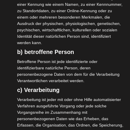
erstellt eine Prognose für
einer Kennung wie einem Namen, zu einer Kennnummer,
zu Standortdaten, zu einer Online-Kennung oder zu
2020/2021.
einem oder mehreren besonderen Merkmalen, die
Nehmt Kontakt zu Eurem Finanzamt
Ausdruck der physischen, physiologischen, genetischen,
auf und bittet um Herabsetzung der
psychischen, wirtschaftlichen, kulturellen oder sozialen
Identität dieser natürlichen Person sind, identifiziert
EKSTVZ und des GWST-Messbetrages.
werden kann.
(Stundungen bringen Euch nicht weiter
b) betroffene Person
und sind aufwändig)
Betroffene Person ist jede identifizierte oder
Fragt nach Rückzahlung bereits
identifizierbare natürliche Person, deren
geleisteter Vorauszahlungen.
personenbezogene Daten von dem für die Verarbeitung
Nehmt Kontakt zu Eurer
Verantwortlichen verarbeitet werden.
c) Verarbeitung
Stadt/Gemeinde/Kommune auf und
beantragt eine Herabsetzung der
Verarbeitung ist jeder mit oder ohne Hilfe automatisierter
Verfahren ausgeführte Vorgang oder jede solche
GWSTVZ aufgrund des zuvor
Vorgangsreihe im Zusammenhang mit
erhaltenen neuen Messbetrages.
personenbezogenen Daten wie das Erheben, das
Nehmt Kontakt zu Eurer
Erfassen, die Organisation, das Ordnen, die Speicherung,