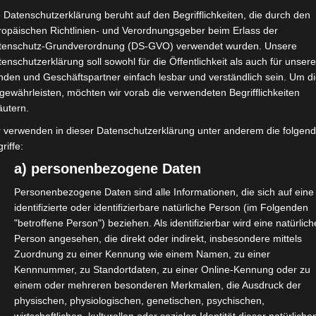
 Datenschutzerklärung beruht auf den Begrifflichkeiten, die durch den
ropäischen Richtlinien- und Verordnungsgeber beim Erlass der
tenschutz-Grundverordnung (DS-GVO) verwendet wurden. Unsere
enschutzerklärung soll sowohl für die Öffentlichkeit als auch für unser
 „We Believe in LIVE! – Der Event
nden und Geschäftspartner einfach lesbar und verständlich sein. Um d
s. Teil der Lösung.
gewährleisten, möchten wir vorab die verwendeten Begrifflichkeiten
äutern.
alk #10
r verwenden in dieser Datenschutzerklärung unter anderem die folgen
riffe:
ng, Marcus Pohl, Stefan Willich,
a) personenbezogene Daten
Personenbezogene Daten sind alle Informationen, die sich auf eine
uf Clubhouse für den Branchentalk
identifizierte oder identifizierbare natürliche Person (im Folgenden
om/event/MdbBZJ05
"betroffene Person") beziehen. Als identifizierbar wird eine natürlich
Person angesehen, die direkt oder indirekt, insbesondere mittels
Zuordnung zu einer Kennung wie einem Namen, zu einer
Kennnummer, zu Standortdaten, zu einer Online-Kennung oder zu
einem oder mehreren besonderen Merkmalen, die Ausdruck der
physischen, physiologischen, genetischen, psychischen,