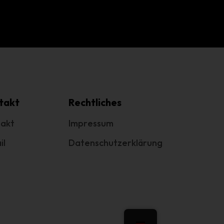
g
e
.
cht
takt
Rechtliches
akt
Impressum
il
Datenschutzerklärung