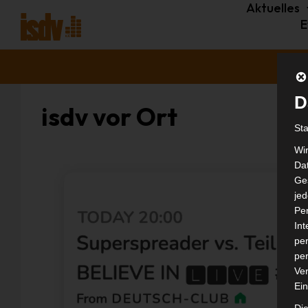
Aktuelles
E
D
isdv vor Ort
St
Wi
Dat
Ges
je
Pe
In
per
per
Ver
Ein