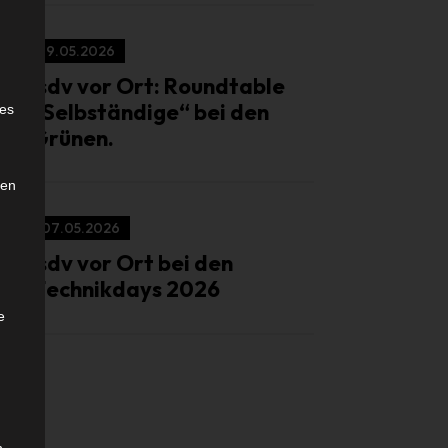
19.05.2026
isdv vor Ort: Roundtable
e
„Selbständige“ bei den
ies
Grünen.
den
07.05.2026
isdv vor Ort bei den
Technikdays 2026
e