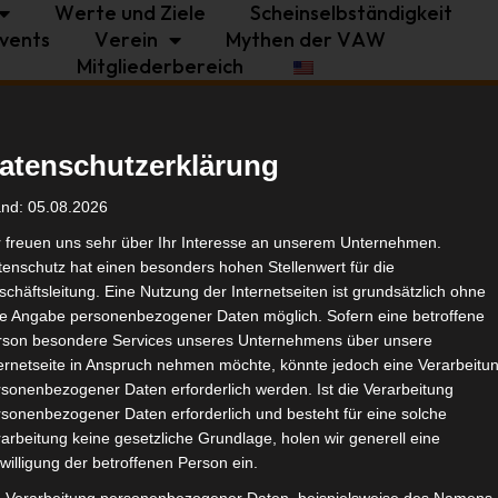
Werte und Ziele
Scheinselbständigkeit
vents
Verein
Mythen der VAW
Mitgliederbereich
Politik
Branche
Selbstständigkeit
atenschutzerklärung
Tags
and: 05.08.2026
r freuen uns sehr über Ihr Interesse an unserem Unternehmen.
enschutz hat einen besonders hohen Stellenwert für die
Bran
chäftsleitung. Eine Nutzung der Internetseiten ist grundsätzlich ohne
de Angabe personenbezogener Daten möglich. Sofern eine betroffene
Selbs
rson besondere Services unseres Unternehmens über unsere
ternetseite in Anspruch nehmen möchte, könnte jedoch eine Verarbeitu
sonenbezogener Daten erforderlich werden. Ist die Verarbeitung
Ähnl
sonenbezogener Daten erforderlich und besteht für eine solche
arbeitung keine gesetzliche Grundlage, holen wir generell eine
willigung der betroffenen Person ein.