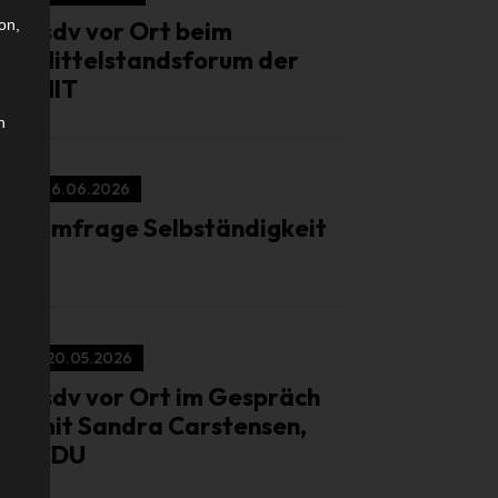
isdv vor Ort beim
on,
Mittelstandsforum der
MIT
n
16.06.2026
Umfrage Selbständigkeit
20.05.2026
isdv vor Ort im Gespräch
mit Sandra Carstensen,
CDU