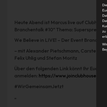
Die
Eu
Da
Dat
Heute Abend ist Marcus live auf Clubhouse
Ku
Branchentalk #10“ Thema: Superspreader v
zu 
erl
We Believe in LIVE! – Der Event Branchent
Wi
Beg
– mit Alexander Pietschmann, Carsten Heli
Felix Uhlig und Stefan Moritz
Über den folgenden Link könnt Ihr Euch a
anmelden:
https://www.joinclubhouse.c
#WirGemeinsamJetzt
„