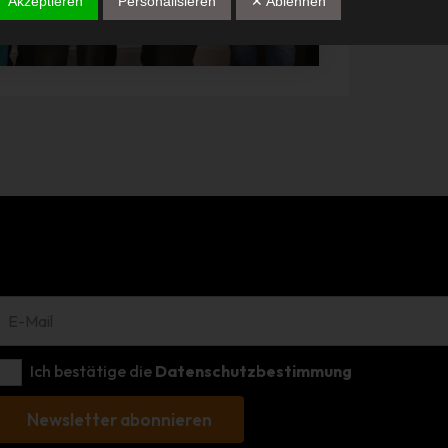
✓ Akzeptieren
Personalisieren
✕ Ablehnen
einzuschränken.
e) Profiling
Profiling ist jede Art der automatisierten Verarbeitung
personenbezogener Daten, die darin besteht, dass diese
personenbezogenen Daten verwendet werden, um bestimmte
persönliche Aspekte, die sich auf eine natürliche Person beziehen, 
bewerten, insbesondere, um Aspekte bezüglich Arbeitsleistung,
wirtschaftlicher Lage, Gesundheit, persönlicher Vorlieben, Interesse
Zuverlässigkeit, Verhalten, Aufenthaltsort oder Ortswechsel dieser
natürlichen Person zu analysieren oder vorherzusagen.
f) Pseudonymisierung
Pseudonymisierung ist die Verarbeitung personenbezogener Daten 
einer Weise, auf welche die personenbezogenen Daten ohne
Hinzuziehung zusätzlicher Informationen nicht mehr einer spezifisc
betroffenen Person zugeordnet werden können, sofern diese
Ich bestätige die
Datenschutzbestimmung
zusätzlichen Informationen gesondert aufbewahrt werden und
technischen und organisatorischen Maßnahmen unterliegen, die
Newsletter abonnieren
gewährleisten, dass die personenbezogenen Daten nicht einer