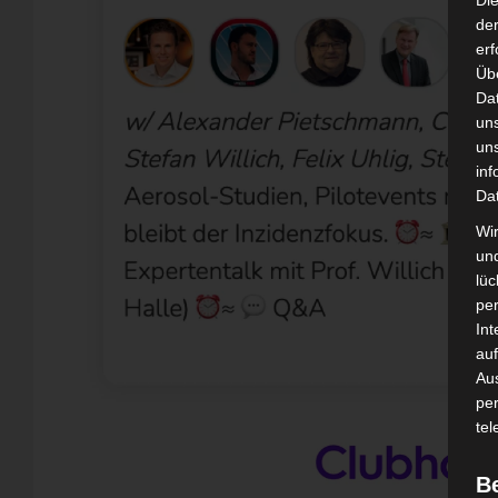
Di
der
erf
Üb
Da
un
un
inf
Da
Wir
un
lüc
pe
Int
auf
Aus
pe
tel
B