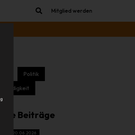
Mitglied werden
che
Politik
.
.
tständigkeit
ng
iche Beiträge
20.06.2026