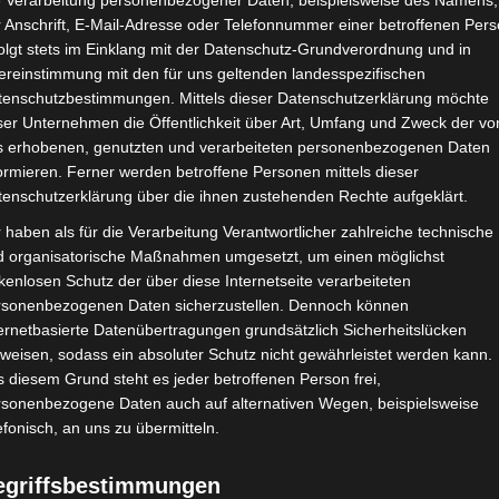
e Verarbeitung personenbezogener Daten, beispielsweise des Namens,
 Anschrift, E-Mail-Adresse oder Telefonnummer einer betroffenen Pers
olgt stets im Einklang mit der Datenschutz-Grundverordnung und in
ereinstimmung mit den für uns geltenden landesspezifischen
tenschutzbestimmungen. Mittels dieser Datenschutzerklärung möchte
ser Unternehmen die Öffentlichkeit über Art, Umfang und Zweck der vo
s erhobenen, genutzten und verarbeiteten personenbezogenen Daten
ormieren. Ferner werden betroffene Personen mittels dieser
tenschutzerklärung über die ihnen zustehenden Rechte aufgeklärt.
 haben als für die Verarbeitung Verantwortlicher zahlreiche technische
d organisatorische Maßnahmen umgesetzt, um einen möglichst
kenlosen Schutz der über diese Internetseite verarbeiteten
rsonenbezogenen Daten sicherzustellen. Dennoch können
ernetbasierte Datenübertragungen grundsätzlich Sicherheitslücken
weisen, sodass ein absoluter Schutz nicht gewährleistet werden kann.
 diesem Grund steht es jeder betroffenen Person frei,
rsonenbezogene Daten auch auf alternativen Wegen, beispielsweise
efonisch, an uns zu übermitteln.
egriffsbestimmungen