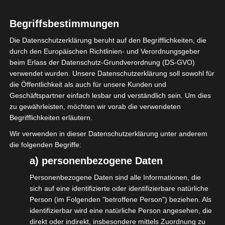
Heute sind wir bei der Preisverleihung des
BKM und BMWK an die Kreativpilotinnen
Begriffsbestimmungen
und Kreativpiloten in Berlin.
Die Datenschutzerklärung beruht auf den Begrifflichkeiten, die
durch den Europäischen Richtlinien- und Verordnungsgeber
Natürlich ist die isdv nicht alleine hier.
beim Erlass der Datenschutz-Grundverordnung (DS-GVO)
Gemeinsam mit unseren Kolleginnen und
verwendet wurden. Unsere Datenschutzerklärung soll sowohl für
die Öffentlichkeit als auch für unsere Kunden und
Kollegen des
Forum
Geschäftspartner einfach lesbar und verständlich sein. Um dies
Veranstaltungswirtschaft
vertreten wir die
zu gewährleisten, möchten wir vorab die verwendeten
Veranstaltungswirtschaft und sprechen mit
Begrifflichkeiten erläutern.
den anwesenden Politikerinnen und
Wir verwenden in dieser Datenschutzerklärung unter anderem
die folgenden Begriffe:
Politikern.
a) personenbezogene Daten
#isdv
#WirGemeinsamJetzt
Personenbezogene Daten sind alle Informationen, die
#forumveranstaltungswirtschaft
sich auf eine identifizierte oder identifizierbare natürliche
Person (im Folgenden "betroffene Person") beziehen. Als
identifizierbar wird eine natürliche Person angesehen, die
direkt oder indirekt, insbesondere mittels Zuordnung zu