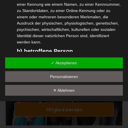
einer Kennung wie einem Namen, zu einer Kennnummer,
Diesen Beitrag teilen
zu Standortdaten, zu einer Online-Kennung oder zu
einem oder mehreren besonderen Merkmalen, die
Ausdruck der physischen, physiologischen, genetischen,
psychischen, wirtschaftlichen, kulturellen oder sozialen
Identität dieser natürlichen Person sind, identifiziert
werden kann.
b) betroffene Person
Betroffene Person ist jede identifizierte oder
Mitglied Werden
✓ Akzeptieren
identifizierbare natürliche Person, deren
personenbezogene Daten von dem für die Verarbeitung
Interessengemeinschaft der
Personalisieren
Verantwortlichen verarbeitet werden.
selbständigen DienstleisterInnen in der
c) Verarbeitung
✕ Ablehnen
Veranstaltungswirtschaft e.V.
Verarbeitung ist jeder mit oder ohne Hilfe automatisierter
Verfahren ausgeführte Vorgang oder jede solche
Mitglied werden
Vorgangsreihe im Zusammenhang mit
personenbezogenen Daten wie das Erheben, das
Erfassen, die Organisation, das Ordnen, die Speicherung,