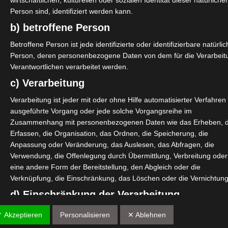
wirtschaftlichen, kulturellen oder sozialen Identität dieser natürliche
Person sind, identifiziert werden kann.
b) betroffene Person
Betroffene Person ist jede identifizierte oder identifizierbare natürli
Person, deren personenbezogene Daten von dem für die Verarbeit
Verantwortlichen verarbeitet werden.
c) Verarbeitung
Verarbeitung ist jeder mit oder ohne Hilfe automatisierter Verfahren
ausgeführte Vorgang oder jede solche Vorgangsreihe im
Zusammenhang mit personenbezogenen Daten wie das Erheben, 
Erfassen, die Organisation, das Ordnen, die Speicherung, die
Anpassung oder Veränderung, das Auslesen, das Abfragen, die
Verwendung, die Offenlegung durch Übermittlung, Verbreitung oder
eine andere Form der Bereitstellung, den Abgleich oder die
Verknüpfung, die Einschränkung, das Löschen oder die Vernichtung
d) Einschränkung der Verarbeitung
Einschränkung der Verarbeitung ist die Markierung gespeicherter
✓ Akzeptieren
Personalisieren
✕ Ablehnen
personenbezogener Daten mit dem Ziel, ihre künftige Verarbeitung