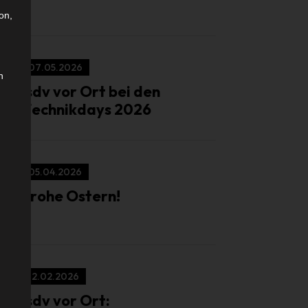
on,
07.05.2026
n
isdv vor Ort bei den
Technikdays 2026
05.04.2026
Frohe Ostern!
12.02.2026
isdv vor Ort: