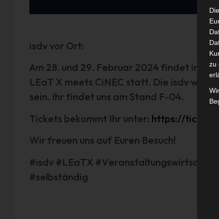
Die
Eu
Da
Dat
isdv vor Ort:
Ku
zu 
Am 28. und 29. Februar 2024 findet in Mün
erl
LEaT X meets CiNEC statt. Die isdv wird 
Wi
sein. Ihr findet uns am Stand F-04.
Beg
Tickets bekommt Ihr unter:
https://ticket
Wir freuen uns auf Euren Besuch!
#isdv #LEaTX #Veranstaltungswirtschaf
#selbständig