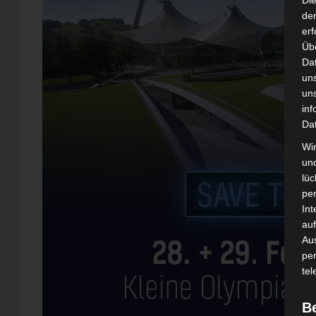
Di
der
erf
Üb
Da
un
un
inf
Da
Wir
un
lüc
pe
Int
auf
Aus
pe
tel
B