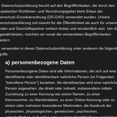
 Datenschutzerklärung beruht auf den Begrifflichkeiten, die durch den
ropäischen Richtlinien- und Verordnungsgeber beim Erlass der
tenschutz-Grundverordnung (DS-GVO) verwendet wurden. Unsere
enschutzerklärung soll sowohl für die Öffentlichkeit als auch für unser
nden und Geschäftspartner einfach lesbar und verständlich sein. Um d
gewährleisten, möchten wir vorab die verwendeten Begrifflichkeiten
chen, Kleine Olympiahalle, die
äutern.
mit einem Messestand vertreten
r verwenden in dieser Datenschutzerklärung unter anderem die folgen
riffe:
a) personenbezogene Daten
s.leatcon.com
Personenbezogene Daten sind alle Informationen, die sich auf eine
identifizierte oder identifizierbare natürliche Person (im Folgenden
"betroffene Person") beziehen. Als identifizierbar wird eine natürlich
t #WirGemeinsamJetzt
Person angesehen, die direkt oder indirekt, insbesondere mittels
Zuordnung zu einer Kennung wie einem Namen, zu einer
Kennnummer, zu Standortdaten, zu einer Online-Kennung oder zu
einem oder mehreren besonderen Merkmalen, die Ausdruck der
physischen, physiologischen, genetischen, psychischen,