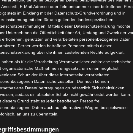
e Verarbeitung personenbezogener Daten, beispielsweise des Namens,
 Anschrift, E-Mail-Adresse oder Telefonnummer einer betroffenen Pers
olgt stets im Einklang mit der Datenschutz-Grundverordnung und in
ereinstimmung mit den für uns geltenden landesspezifischen
tenschutzbestimmungen. Mittels dieser Datenschutzerklärung möchte
ser Unternehmen die Öffentlichkeit über Art, Umfang und Zweck der vo
s erhobenen, genutzten und verarbeiteten personenbezogenen Daten
ormieren. Ferner werden betroffene Personen mittels dieser
tenschutzerklärung über die ihnen zustehenden Rechte aufgeklärt.
 haben als für die Verarbeitung Verantwortlicher zahlreiche technische
d organisatorische Maßnahmen umgesetzt, um einen möglichst
kenlosen Schutz der über diese Internetseite verarbeiteten
rsonenbezogenen Daten sicherzustellen. Dennoch können
ernetbasierte Datenübertragungen grundsätzlich Sicherheitslücken
weisen, sodass ein absoluter Schutz nicht gewährleistet werden kann.
 diesem Grund steht es jeder betroffenen Person frei,
rsonenbezogene Daten auch auf alternativen Wegen, beispielsweise
efonisch, an uns zu übermitteln.
egriffsbestimmungen