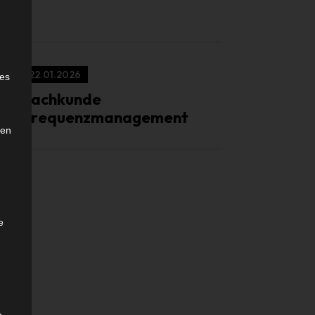
e
22.01.2026
ies
Sachkunde
Frequenzmanagement
den
e