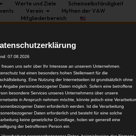
Werte und Ziele
Scheinselbständigkeit
vents
Verein
Mythen der VAW
Mitgliederbereich
Politik
Branche
Selbstständigkeit
atenschutzerklärung
Tags
and: 07.08.2026
r freuen uns sehr über Ihr Interesse an unserem Unternehmen.
enschutz hat einen besonders hohen Stellenwert für die
Bran
chäftsleitung. Eine Nutzung der Internetseiten ist grundsätzlich ohne
de Angabe personenbezogener Daten möglich. Sofern eine betroffene
rson besondere Services unseres Unternehmens über unsere
Ähnl
ternetseite in Anspruch nehmen möchte, könnte jedoch eine Verarbeitu
sonenbezogener Daten erforderlich werden. Ist die Verarbeitung
sonenbezogener Daten erforderlich und besteht für eine solche
arbeitung keine gesetzliche Grundlage, holen wir generell eine
willigung der betroffenen Person ein.