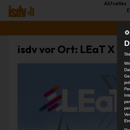
Aktuelles
E
D
isdv vor Ort: LEaT X
St
Wi
Dat
Ges
je
Pe
In
per
per
Ver
Ein