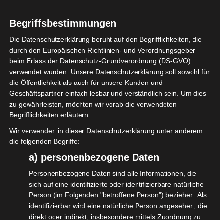
Begriffsbestimmungen
Letzte Woche waren wir (Jörn Freynick
(BAGSV) und Marcus Pohl, isdv) beim
Die Datenschutzerklärung beruht auf den Begrifflichkeiten, die
durch den Europäischen Richtlinien- und Verordnungsgeber
parlamentarischen Abend der
beim Erlass der Datenschutz-Grundverordnung (DS-GVO)
Bundestagsfraktion der Grünen/Bündnis
verwendet wurden. Unsere Datenschutzerklärung soll sowohl für
90. Das Thema des Abends lautete
die Öffentlichkeit als auch für unsere Kunden und
Geschäftspartner einfach lesbar und verständlich sein. Um dies
„Aufschwung für die Wirtschaft: Was jetzt
zu gewährleisten, möchten wir vorab die verwendeten
zu tun ist“.
Begrifflichkeiten erläutern.
Die Parteispitze war vertreten, ebenso wie
Wir verwenden in dieser Datenschutzerklärung unter anderem
die Fachpolitikerinnen und -politiker. Den
die folgenden Begriffe:
Abend eröffnete
a) personenbezogene Daten
Katharina Beck, die zugleich Moderatorin
Personenbezogene Daten sind alle Informationen, die
sich auf eine identifizierte oder identifizierbare natürliche
auf der Bühne im Paul-Löbe-Haus
Person (im Folgenden "betroffene Person") beziehen. Als
(Abgeordneten-Haus) war.
identifizierbar wird eine natürliche Person angesehen, die
Prof. Monika Schnitzer, Vorsitzende des
direkt oder indirekt, insbesondere mittels Zuordnung zu