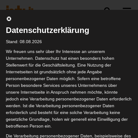
Datenschutzerklärung
Politik
Branche
Selbstständigkeit
Stand: 08.08.2026
Wir freuen uns sehr über Ihr Interesse an unserem
Unternehmen. Datenschutz hat einen besonders hohen
Stellenwert für die Geschäftsleitung. Eine Nutzung der
isdv vor Ort beim
Internetseiten ist grundsätzlich ohne jede Angabe
parlamentarischen
personenbezogener Daten möglich. Sofern eine betroffene
Person besondere Services unseres Unternehmens über
Abend der
unsere Internetseite in Anspruch nehmen möchte, könnte
Bundestagsfraktion der
jedoch eine Verarbeitung personenbezogener Daten erforderlich
werden. Ist die Verarbeitung personenbezogener Daten
Grünen/Bündnis 90
erforderlich und besteht für eine solche Verarbeitung keine
gesetzliche Grundlage, holen wir generell eine Einwilligung der
betroffenen Person ein.
Die Verarbeitung personenbezogener Daten, beispielsweise des