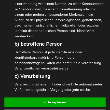
einer Kennung wie einem Namen, zu einer Kennnummer,
Sachverständigenrats zur Begutachtung
zu Standortdaten, zu einer Online-Kennung oder zu
der gesamtwirtschaftlichen Entwicklung
einem oder mehreren besonderen Merkmalen, die
(Wirtschaftsweise), hielt eine Keynote und
Ausdruck der physischen, physiologischen, genetischen,
psychischen, wirtschaftlichen, kulturellen oder sozialen
konnte an einigen Charts erläutern, wieso
Identität dieser natürlichen Person sind, identifiziert
die wirtschaftliche Situation ist, wie sie ist:
werden kann.
schwierig.
b) betroffene Person
Im Anschluss an eine Panelgesprächsrunde
Betroffene Person ist jede identifizierte oder
gab es an Thementischen die Möglichkeit
identifizierbare natürliche Person, deren
personenbezogene Daten von dem für die Verarbeitung
mit den Fachbereichen direkt zu sprechen.
Verantwortlichen verarbeitet werden.
Davon haben wir natürlich Gebrauch
c) Verarbeitung
gemacht.
Verarbeitung ist jeder mit oder ohne Hilfe automatisierter
Fazit: es ist noch viel zu tun. Wir bleiben
Verfahren ausgeführte Vorgang oder jede solche
dran.
Vorgangsreihe im Zusammenhang mit
personenbezogenen Daten wie das Erheben, das
✓ Akzeptieren
Im Bild mit MdB Sandra Stein – Mittelstand
Erfassen, die Organisation, das Ordnen, die Speicherung,