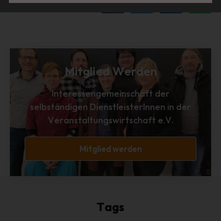
die Anpassung oder Veränderung, das Auslesen, das
Abfragen, die Verwendung, die Offenlegung durch
Übermittlung, Verbreitung oder eine andere Form der
Bereitstellung, den Abgleich oder die Verknüpfung, die
Einschränkung, das Löschen oder die Vernichtung.
d) Einschränkung der Verarbeitung
Mitglied Werden
Einschränkung der Verarbeitung ist die Markierung
gespeicherter personenbezogener Daten mit dem Ziel,
Interessengemeinschaft der
ihre künftige Verarbeitung einzuschränken.
selbständigen DienstleisterInnen in der
e) Profiling
Veranstaltungswirtschaft e.V.
Profiling ist jede Art der automatisierten Verarbeitung
personenbezogener Daten, die darin besteht, dass diese
Mitglied werden
personenbezogenen Daten verwendet werden, um
bestimmte persönliche Aspekte, die sich auf eine
natürliche Person beziehen, zu bewerten, insbesondere,
um Aspekte bezüglich Arbeitsleistung, wirtschaftlicher
Lage, Gesundheit, persönlicher Vorlieben, Interessen,
Tags
Zuverlässigkeit, Verhalten, Aufenthaltsort oder
Ortswechsel dieser natürlichen Person zu analysieren