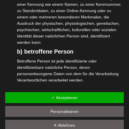
gegenüber angesprochen. Seither drängen
einer Kennung wie einem Namen, zu einer Kennnummer,
wir darauf, dass dieses Moratorium im §127
zu Standortdaten, zu einer Online-Kennung oder zu
SGB IV auf alle Selbständigen aller
einem oder mehreren besonderen Merkmalen, die
Ausdruck der physischen, physiologischen, genetischen,
Branchen erweitert wird.
psychischen, wirtschaftlichen, kulturellen oder sozialen
Dies stößt zumindest bei den zuständigen
Identität dieser natürlichen Person sind, identifiziert
Unionspolitikerinnen und -politikern auf
werden kann.
b) betroffene Person
offene Ohren.
Betroffene Person ist jede identifizierte oder
#wirGemeinsamJetzt #CDU #BMWE #isdv
identifizierbare natürliche Person, deren
#bagsv #selbständig
personenbezogene Daten von dem für die Verarbeitung
Verantwortlichen verarbeitet werden.
#statusfeststellungsverfahren
c) Verarbeitung
✓ Akzeptieren
Verarbeitung ist jeder mit oder ohne Hilfe automatisierter
Verfahren ausgeführte Vorgang oder jede solche
Personalisieren
Vorgangsreihe im Zusammenhang mit
Diesen Beitrag teilen
personenbezogenen Daten wie das Erheben, das
Erfassen, die Organisation, das Ordnen, die Speicherung,
✕ Ablehnen