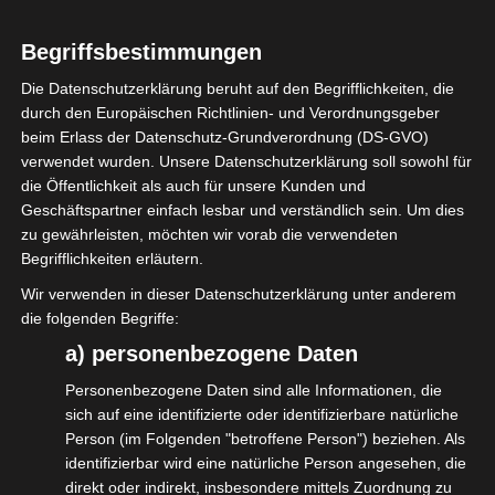
Die Hoffnung war groß, doch nun wird die
Frist im §127 SGB IV (Moratorium der
Begriffsbestimmungen
Statusfeststellung für Honorarlehrkräfte)
Die Datenschutzerklärung beruht auf den Begrifflichkeiten, die
um voraussichtlich ein ganzes Jahr
durch den Europäischen Richtlinien- und Verordnungsgeber
verlängert. Die Bildungsträger stellen jetzt
beim Erlass der Datenschutz-Grundverordnung (DS-GVO)
die Kursangebote für 2027 zusammen und
verwendet wurden. Unsere Datenschutzerklärung soll sowohl für
die Öffentlichkeit als auch für unsere Kunden und
brauchen dafür jetzt Planungssicherheit.
Geschäftspartner einfach lesbar und verständlich sein. Um dies
zu gewährleisten, möchten wir vorab die verwendeten
In der morgigen Sitzung im BMAS soll es
Begrifflichkeiten erläutern.
darum gehen, wie genau der neue Fahrplan
Wir verwenden in dieser Datenschutzerklärung unter anderem
für die Novellierung des
die folgenden Begriffe:
Statusfeststellungsverfahrens aussehen soll.
a) personenbezogene Daten
Personenbezogene Daten sind alle Informationen, die
Bereits auf dem vergangenen
sich auf eine identifizierte oder identifizierbare natürliche
Bundesparteitag der CDU wurde die
Person (im Folgenden "betroffene Person") beziehen. Als
Möglichkeit, dass es so kommt, uns
identifizierbar wird eine natürliche Person angesehen, die
direkt oder indirekt, insbesondere mittels Zuordnung zu