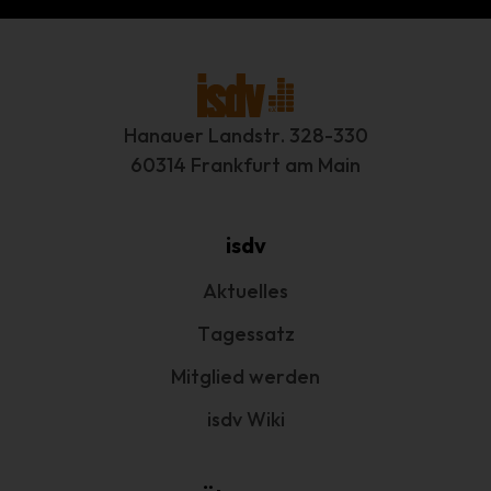
betreffenden personenbezogenen Daten einverstanden
ist.
Name und Anschrift des für die
Verarbeitung Verantwortlichen
Hanauer Landstr. 328-330
Verantwortlicher im Sinne der Datenschutz-Grundverordnung,
60314 Frankfurt am Main
sonstiger in den Mitgliedstaaten der Europäischen Union
geltenden Datenschutzgesetze und anderer Bestimmungen mit
datenschutzrechtlichem Charakter ist:
isdv
Interessengemeinschaft der selbständigen DienstleisterInnen in
der Veranstaltungswirtschaft e.V.
Aktuelles
1. Vorsitzender Marcus Pohl
Tagessatz
Hanauer Landstr. 328-330
Mitglied werden
60314 Frankfurt am Main - Deutschland
isdv Wiki
Telefon: +49 69 800 88 703
E-Mail: