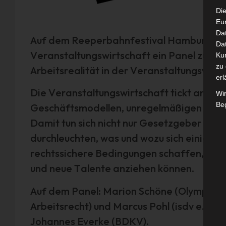
Die
Eu
Da
Auf dem Reeperbahnfestival Hamburg prä
Dat
Veranstaltungswirtschaft ein Panel zum 
Ku
zu 
Arbeitsrealität in der Veranstaltungswirts
erl
Die Veranstaltungswirtschaft tickt ander
Wi
Beg
Geschäftsmodellen, unregelmäßigen Einsat
Damit tun sich nicht nur Gesetzgeber und
durchleuchten, was und wozu sich einiges 
rechtssichere Bedingungen schaffen, ein 
und neue Talente anziehen können.
Auf dem Panel: Marion Schöne (Olympiap
Arbeitsrecht) und Marcus Pohl (isdv e.V.)
Johannes Everke (BDKV).