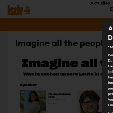
Aktuelles
E
D
Imagine all the people
St
Wi
Dat
Ges
je
Pe
In
per
per
Ver
Ein