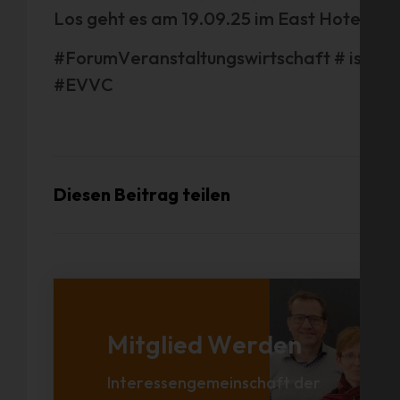
Los geht es am 19.09.25 im East Hotel/ Ol
#ForumVeranstaltungswirtschaft # is
#EVVC
Diesen Beitrag teilen
Mitglied Werden
Interessengemeinschaft der