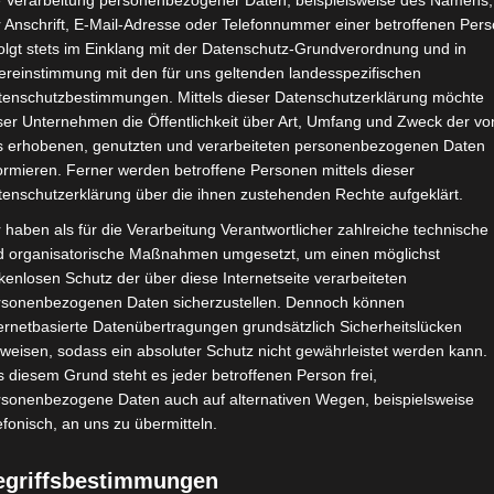
e Verarbeitung personenbezogener Daten, beispielsweise des Namens,
 Anschrift, E-Mail-Adresse oder Telefonnummer einer betroffenen Pers
olgt stets im Einklang mit der Datenschutz-Grundverordnung und in
ereinstimmung mit den für uns geltenden landesspezifischen
tenschutzbestimmungen. Mittels dieser Datenschutzerklärung möchte
ser Unternehmen die Öffentlichkeit über Art, Umfang und Zweck der vo
s erhobenen, genutzten und verarbeiteten personenbezogenen Daten
ormieren. Ferner werden betroffene Personen mittels dieser
tenschutzerklärung über die ihnen zustehenden Rechte aufgeklärt.
 haben als für die Verarbeitung Verantwortlicher zahlreiche technische
d organisatorische Maßnahmen umgesetzt, um einen möglichst
kenlosen Schutz der über diese Internetseite verarbeiteten
rsonenbezogenen Daten sicherzustellen. Dennoch können
ernetbasierte Datenübertragungen grundsätzlich Sicherheitslücken
weisen, sodass ein absoluter Schutz nicht gewährleistet werden kann.
 diesem Grund steht es jeder betroffenen Person frei,
rsonenbezogene Daten auch auf alternativen Wegen, beispielsweise
efonisch, an uns zu übermitteln.
egriffsbestimmungen