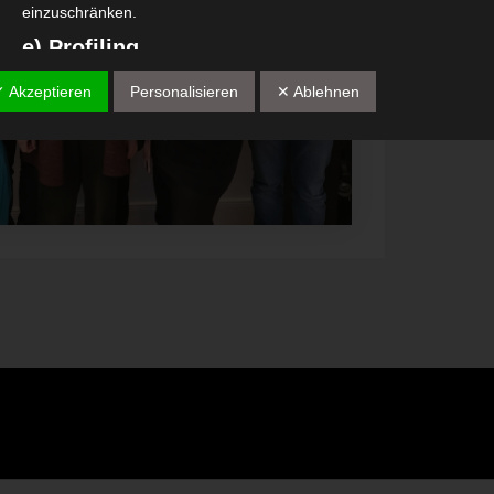
einzuschränken.
e) Profiling
Profiling ist jede Art der automatisierten Verarbeitung
✓ Akzeptieren
Personalisieren
✕ Ablehnen
personenbezogener Daten, die darin besteht, dass diese
personenbezogenen Daten verwendet werden, um bestimmte
persönliche Aspekte, die sich auf eine natürliche Person beziehen, 
bewerten, insbesondere, um Aspekte bezüglich Arbeitsleistung,
wirtschaftlicher Lage, Gesundheit, persönlicher Vorlieben, Interesse
Zuverlässigkeit, Verhalten, Aufenthaltsort oder Ortswechsel dieser
natürlichen Person zu analysieren oder vorherzusagen.
f) Pseudonymisierung
Pseudonymisierung ist die Verarbeitung personenbezogener Daten 
einer Weise, auf welche die personenbezogenen Daten ohne
Hinzuziehung zusätzlicher Informationen nicht mehr einer spezifisc
betroffenen Person zugeordnet werden können, sofern diese
zusätzlichen Informationen gesondert aufbewahrt werden und
technischen und organisatorischen Maßnahmen unterliegen, die
gewährleisten, dass die personenbezogenen Daten nicht einer