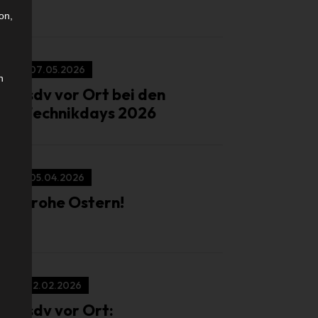
on,
07.05.2026
n
isdv vor Ort bei den
Technikdays 2026
05.04.2026
Frohe Ostern!
12.02.2026
isdv vor Ort: