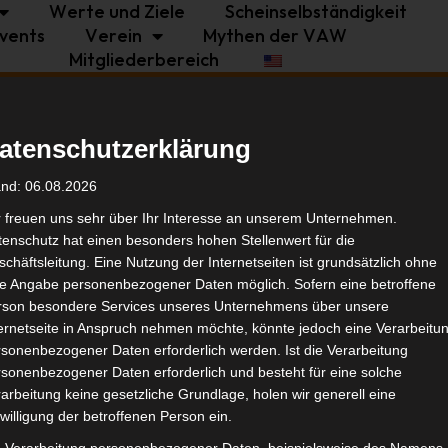
Werte und Ziele
Scheinselbständigkeit
vents
Verein
Mythen der VAW
Mitgliederbereich
Politik
Branche
Selbstständigkeit
atenschutzerklärung
Tags
and: 06.08.2026
r freuen uns sehr über Ihr Interesse an unserem Unternehmen.
enschutz hat einen besonders hohen Stellenwert für die
Bran
chäftsleitung. Eine Nutzung der Internetseiten ist grundsätzlich ohne
de Angabe personenbezogener Daten möglich. Sofern eine betroffene
rson besondere Services unseres Unternehmens über unsere
Ähnl
ternetseite in Anspruch nehmen möchte, könnte jedoch eine Verarbeitu
sonenbezogener Daten erforderlich werden. Ist die Verarbeitung
sonenbezogener Daten erforderlich und besteht für eine solche
arbeitung keine gesetzliche Grundlage, holen wir generell eine
willigung der betroffenen Person ein.