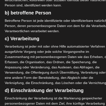
wirtschaftlichen, kulturellen oder sozialen Identität dieser natürliche
ive+Pepper um 13:30 Uhr.
Person sind, identifiziert werden kann.
b) betroffene Person
dv #BDKV #VDVO #FAMA #Livekomm
Betroffene Person ist jede identifizierte oder identifizierbare natürli
Person, deren personenbezogene Daten von dem für die Verarbeit
Verantwortlichen verarbeitet werden.
c) Verarbeitung
Verarbeitung ist jeder mit oder ohne Hilfe automatisierter Verfahren
ausgeführte Vorgang oder jede solche Vorgangsreihe im
Zusammenhang mit personenbezogenen Daten wie das Erheben, 
Erfassen, die Organisation, das Ordnen, die Speicherung, die
Anpassung oder Veränderung, das Auslesen, das Abfragen, die
Verwendung, die Offenlegung durch Übermittlung, Verbreitung oder
eine andere Form der Bereitstellung, den Abgleich oder die
Verknüpfung, die Einschränkung, das Löschen oder die Vernichtung
d) Einschränkung der Verarbeitung
Einschränkung der Verarbeitung ist die Markierung gespeicherter
personenbezogener Daten mit dem Ziel, ihre künftige Verarbeitung