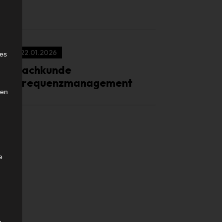
e
22.01.2026
ies
Sachkunde
Frequenzmanagement
den
e