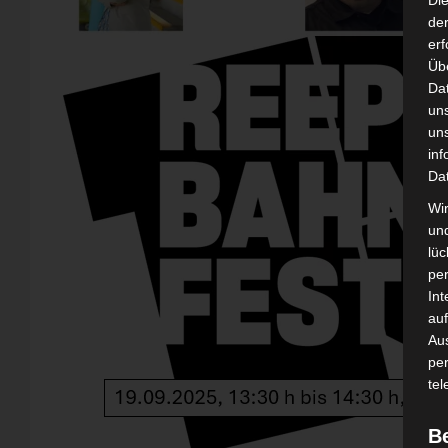
Di
der
erf
Üb
Da
un
un
inf
Da
Wir
un
lüc
pe
Int
auf
Aus
pe
tel
B