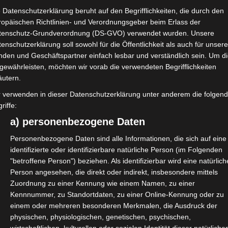
 Datenschutzerklärung beruht auf den Begrifflichkeiten, die durch den
ropäischen Richtlinien- und Verordnungsgeber beim Erlass der
tenschutz-Grundverordnung (DS-GVO) verwendet wurden. Unsere
sentiert das Forum
enschutzerklärung soll sowohl für die Öffentlichkeit als auch für unser
Thema Arbeitsmarkt und
nden und Geschäftspartner einfach lesbar und verständlich sein. Um d
gewährleisten, möchten wir vorab die verwendeten Begrifflichkeiten
chaft.
äutern.
s – mit besonderen
r verwenden in dieser Datenschutzerklärung unter anderem die folgen
riffe:
zzeiten und viel Projektarbeit.
a) personenbezogene Daten
 Behörden schwer. Wir
ändern muss, damit wir
Personenbezogene Daten sind alle Informationen, die sich auf eine
identifizierte oder identifizierbare natürliche Person (im Folgenden
attraktiver Arbeitsmarkt bleiben
"betroffene Person") beziehen. Als identifizierbar wird eine natürlich
Person angesehen, die direkt oder indirekt, insbesondere mittels
Zuordnung zu einer Kennung wie einem Namen, zu einer
ark München), Barbara Loth (RA
Kennnummer, zu Standortdaten, zu einer Online-Kennung oder zu
. Moderiert wird das Gespräch von
einem oder mehreren besonderen Merkmalen, die Ausdruck der
physischen, physiologischen, genetischen, psychischen,