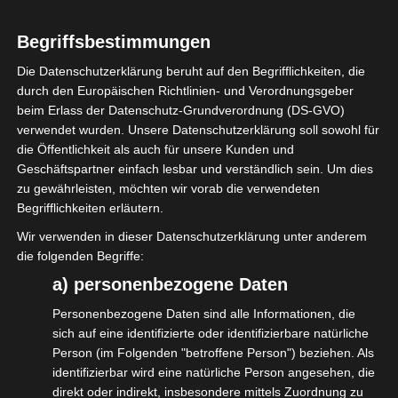
Vorträgen vertreten. Ihr findet uns am
Begriffsbestimmungen
Stand A1, direkt am Eingang des
Die Datenschutzerklärung beruht auf den Begrifflichkeiten, die
Fachmessezeltes.
durch den Europäischen Richtlinien- und Verordnungsgeber
beim Erlass der Datenschutz-Grundverordnung (DS-GVO)
Vortragsprogamm:
verwendet wurden. Unsere Datenschutzerklärung soll sowohl für
die Öffentlichkeit als auch für unsere Kunden und
14.30 – 14.45 Uhr:
Geschäftspartner einfach lesbar und verständlich sein. Um dies
Beschäftigungsverhältnisse und Vergütung:
zu gewährleisten, möchten wir vorab die verwendeten
Aktuelle Trends und Herausforderungen
Begrifflichkeiten erläutern.
(isdv e.V. & VPLT e.V.)
Wir verwenden in dieser Datenschutzerklärung unter anderem
die folgenden Begriffe:
15.30. – 15.45 Uhr: Arbeitszeitgesetz und
a) personenbezogene Daten
Sonntagsarbeit: Was die Regelungen für
Personenbezogene Daten sind alle Informationen, die
dich bedeuten (isdv e.V.)
sich auf eine identifizierte oder identifizierbare natürliche
Person (im Folgenden "betroffene Person") beziehen. Als
16.30 – 16.45 Uhr: Pflicht zur eRechnung: Wo
identifizierbar wird eine natürliche Person angesehen, die
besteht Handlungsbedarf? (isdv e.V.)
direkt oder indirekt, insbesondere mittels Zuordnung zu