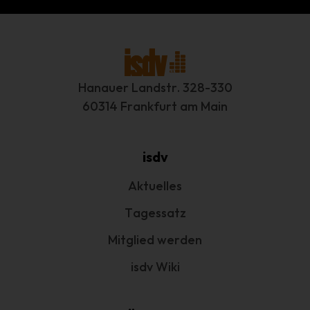
betreffenden personenbezogenen Daten einverstanden
ist.
Name und Anschrift des für die
Verarbeitung Verantwortlichen
Hanauer Landstr. 328-330
Verantwortlicher im Sinne der Datenschutz-Grundverordnung,
60314 Frankfurt am Main
sonstiger in den Mitgliedstaaten der Europäischen Union
geltenden Datenschutzgesetze und anderer Bestimmungen mit
datenschutzrechtlichem Charakter ist:
isdv
Interessengemeinschaft der selbständigen DienstleisterInnen in
der Veranstaltungswirtschaft e.V.
Aktuelles
1. Vorsitzender Marcus Pohl
Tagessatz
Hanauer Landstr. 328-330
Mitglied werden
60314 Frankfurt am Main - Deutschland
isdv Wiki
Telefon: +49 69 800 88 703
E-Mail: