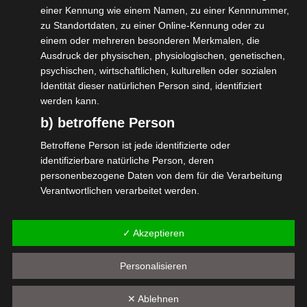
einer Kennung wie einem Namen, zu einer Kennnummer,
Ein weiterer, spannender Vortrag erwartet
zu Standortdaten, zu einer Online-Kennung oder zu
einem oder mehreren besonderen Merkmalen, die
euch bereits zwischen 13.30 – 13.45 Uhr.
Ausdruck der physischen, physiologischen, genetischen,
Dieser wird gehalten von Randell Greenlee
psychischen, wirtschaftlichen, kulturellen oder sozialen
Identität dieser natürlichen Person sind, identifiziert
(VPLT e.V.):
werden kann.
Updates zu Normen und Gesetzen in der
b) betroffene Person
Veranstaltungstechnik
Betroffene Person ist jede identifizierte oder
identifizierbare natürliche Person, deren
Wir freuen uns auf Euren Besuch!
personenbezogene Daten von dem für die Verarbeitung
Verantwortlichen verarbeitet werden.
#isdv #wirGemeinsamJetzt #HussExpo
c) Verarbeitung
#Selbständig #Veranstaltungswirtschaft
✓ Akzeptieren
Verarbeitung ist jeder mit oder ohne Hilfe automatisierter
Verfahren ausgeführte Vorgang oder jede solche
Vorgangsreihe im Zusammenhang mit
Personalisieren
personenbezogenen Daten wie das Erheben, das
Erfassen, die Organisation, das Ordnen, die Speicherung,
✕ Ablehnen