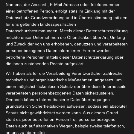
Namens, der Anschrift, E-Mail-Adresse oder Telefonnummer
einer betroffenen Person, erfolgt stets im Einklang mit der
Datenschutz-Grundverordnung und in Übereinstimmung mit den
für uns geltenden landesspezifischen
Datenschutzbestimmungen. Mittels dieser Datenschutzerklärung
möchte unser Unternehmen die Öffentlichkeit über Art, Umfang
und Zweck der von uns erhobenen, genutzten und verarbeiteten
personenbezogenen Daten informieren. Ferner werden
betroffene Personen mittels dieser Datenschutzerklärung über
die ihnen zustehenden Rechte aufgeklärt.
Wir haben als für die Verarbeitung Verantwortlicher zahlreiche
technische und organisatorische Maßnahmen umgesetzt, um
einen möglichst lückenlosen Schutz der über diese Internetseite
verarbeiteten personenbezogenen Daten sicherzustellen.
Dennoch können Internetbasierte Datenübertragungen
Huss Expo 2024
grundsätzlich Sicherheitslücken aufweisen, sodass ein absoluter
Schutz nicht gewährleistet werden kann. Aus diesem Grund
Die isdv war bereits 2023 auf der Huss
steht es jeder betroffenen Person frei, personenbezogene
Expo. Auch am 25.09.2024 sind wir wieder
Daten auch auf alternativen Wegen, beispielsweise telefonisch,
mit einem Stand und spannenden
an uns zu übermitteln.