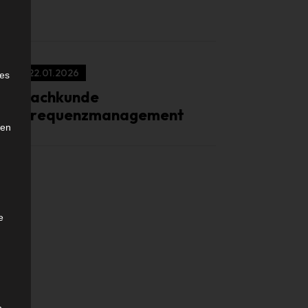
e
22.01.2026
ies
Sachkunde
Frequenzmanagement
den
e