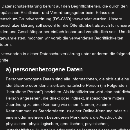
 Datenschutzerklärung beruht auf den Begrifflichkeiten, die durch den
ropäischen Richtlinien- und Verordnungsgeber beim Erlass der
tenschutz-Grundverordnung (DS-GVO) verwendet wurden. Unsere
enschutzerklärung soll sowohl für die Öffentlichkeit als auch für unser
nden und Geschäftspartner einfach lesbar und verständlich sein. Um d
rt-19 ist die Durchführbarkeit von
gewährleisten, möchten wir vorab die verwendeten Begrifflichkeiten
äutern.
nfektionsrisiko wissenschaftlich
r verwenden in dieser Datenschutzerklärung unter anderem die folgen
riffe:
gienekonzepten, adäquater
a) personenbezogene Daten
men durch unterwiesenes Personal
Personenbezogene Daten sind alle Informationen, die sich auf eine
betrieb wieder aufgenommen
identifizierte oder identifizierbare natürliche Person (im Folgenden
"betroffene Person") beziehen. Als identifizierbar wird eine natürlich
Person angesehen, die direkt oder indirekt, insbesondere mittels
Zuordnung zu einer Kennung wie einem Namen, zu einer
Kennnummer, zu Standortdaten, zu einer Online-Kennung oder zu
einem oder mehreren besonderen Merkmalen, die Ausdruck der
physischen, physiologischen, genetischen, psychischen,
tkultur