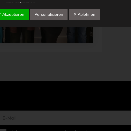
einzuschränken.
e) Profiling
✓ Akzeptieren
Personalisieren
✕ Ablehnen
Profiling ist jede Art der automatisierten Verarbeitung
personenbezogener Daten, die darin besteht, dass diese
personenbezogenen Daten verwendet werden, um bestimmte
persönliche Aspekte, die sich auf eine natürliche Person beziehen, 
bewerten, insbesondere, um Aspekte bezüglich Arbeitsleistung,
wirtschaftlicher Lage, Gesundheit, persönlicher Vorlieben, Interesse
Zuverlässigkeit, Verhalten, Aufenthaltsort oder Ortswechsel dieser
natürlichen Person zu analysieren oder vorherzusagen.
f) Pseudonymisierung
Pseudonymisierung ist die Verarbeitung personenbezogener Daten 
einer Weise, auf welche die personenbezogenen Daten ohne
Hinzuziehung zusätzlicher Informationen nicht mehr einer spezifisc
betroffenen Person zugeordnet werden können, sofern diese
zusätzlichen Informationen gesondert aufbewahrt werden und
technischen und organisatorischen Maßnahmen unterliegen, die
gewährleisten, dass die personenbezogenen Daten nicht einer