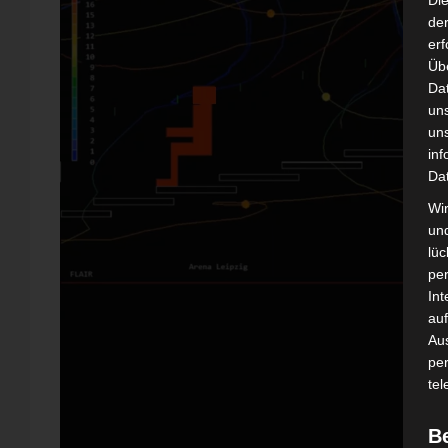
Di
der
erf
Üb
Da
un
un
inf
Da
Wir
un
lüc
pe
Int
auf
Aus
pe
tel
B