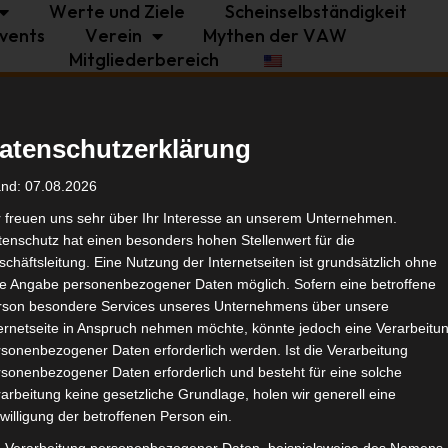
Werte und Ziele
Scheinselbständigkeit
vents
Verein
Mythen der VAW
Mitgliederbereich
Politik
Branche
Selbstständigkeit
atenschutzerklärung
uf Basis der Vor-
Tags
and: 07.08.2026
Restart-19
r freuen uns sehr über Ihr Interesse an unserem Unternehmen.
enschutz hat einen besonders hohen Stellenwert für die
Bran
chäftsleitung. Eine Nutzung der Internetseiten ist grundsätzlich ohne
de Angabe personenbezogener Daten möglich. Sofern eine betroffene
rson besondere Services unseres Unternehmens über unsere
Ähnl
ternetseite in Anspruch nehmen möchte, könnte jedoch eine Verarbeitu
sonenbezogener Daten erforderlich werden. Ist die Verarbeitung
sonenbezogener Daten erforderlich und besteht für eine solche
arbeitung keine gesetzliche Grundlage, holen wir generell eine
willigung der betroffenen Person ein.