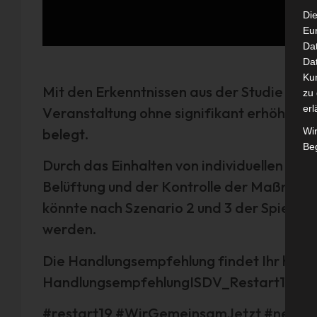
Die
Eu
Da
Dat
Ku
Mit den Erkenntnissen aus der Studie Resta
zu 
erl
Veranstaltung ohne signifikant erhöhtes I
belegt.
Wi
Beg
Durch das Einhalten von individuellen Hy
Belüftung und der Kontrolle der Maßnah
könnte nach Szenario 2 und 3 der Spiel
werden.
Die Handlungsempfehlung findet Ihr hier:
HandlungsempfehlungISDV_Restart19
#restart19 #WirGemeinsamJetzt #neustar