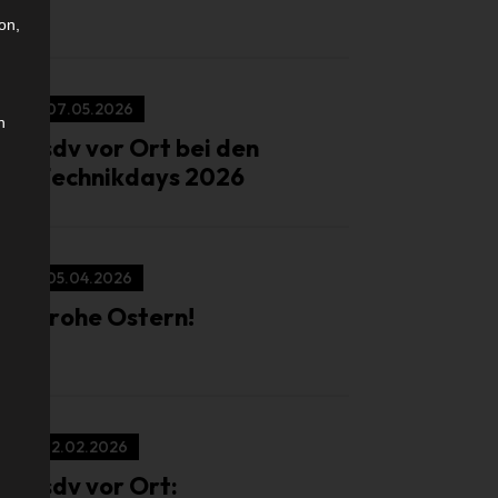
on,
07.05.2026
n
isdv vor Ort bei den
Technikdays 2026
05.04.2026
Frohe Ostern!
12.02.2026
isdv vor Ort: