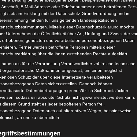
e Verarbeitung personenbezogener Daten, beispielsweise des Namens,
 Anschrift, E-Mail-Adresse oder Telefonnummer einer betroffenen Pers
olgt stets im Einklang mit der Datenschutz-Grundverordnung und in
ereinstimmung mit den für uns geltenden landesspezifischen
tenschutzbestimmungen. Mittels dieser Datenschutzerklärung möchte
ser Unternehmen die Öffentlichkeit über Art, Umfang und Zweck der vo
s erhobenen, genutzten und verarbeiteten personenbezogenen Daten
ormieren. Ferner werden betroffene Personen mittels dieser
tenschutzerklärung über die ihnen zustehenden Rechte aufgeklärt.
 haben als für die Verarbeitung Verantwortlicher zahlreiche technische
d organisatorische Maßnahmen umgesetzt, um einen möglichst
kenlosen Schutz der über diese Internetseite verarbeiteten
rsonenbezogenen Daten sicherzustellen. Dennoch können
ernetbasierte Datenübertragungen grundsätzlich Sicherheitslücken
weisen, sodass ein absoluter Schutz nicht gewährleistet werden kann.
 diesem Grund steht es jeder betroffenen Person frei,
rsonenbezogene Daten auch auf alternativen Wegen, beispielsweise
efonisch, an uns zu übermitteln.
egriffsbestimmungen