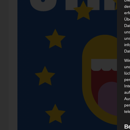
Di
der
erf
Üb
Da
un
un
inf
Da
Wir
un
lüc
pe
Int
auf
Aus
pe
tel
B