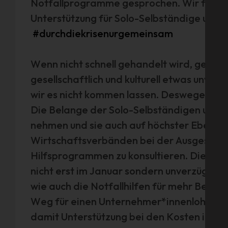
Notfallprogramme gesprochen. Wir forde
Unterstützung für Solo-Selbständige und F
#durchdiekrisenurgemeinsam
Wenn nicht schnell gehandelt wird, geht ni
gesellschaftlich und kulturell etwas unwie
wir es nicht kommen lassen. Deswegen for
Die Belange der Solo-Selbständigen und Fr
nehmen und sie auch auf höchster Ebene g
Wirtschaftsverbänden bei der Ausgestal
Hilfsprogrammen zu konsultieren. Die be
nicht erst im Januar sondern unverzüglich 
wie auch die Notfallhilfen für mehr Betr
Weg für einen Unternehmer*innenlohn end
damit Unterstützung bei den Kosten ihre