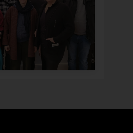
identifizierten oder identifizierbaren natürlichen Person zugewiesen
werden.
g) Verantwortlicher oder für die Verarbeitun
Verantwortlicher
Verantwortlicher oder für die Verarbeitung Verantwortlicher ist die
natürliche oder juristische Person, Behörde, Einrichtung oder ander
Stelle, die allein oder gemeinsam mit anderen über die Zwecke und
Mittel der Verarbeitung von personenbezogenen Daten entscheidet
Sind die Zwecke und Mittel dieser Verarbeitung durch das Unionsre
oder das Recht der Mitgliedstaaten vorgegeben, so kann der
Verantwortliche beziehungsweise können die bestimmten Kriterien
seiner Benennung nach dem Unionsrecht oder dem Recht der
Mitgliedstaaten vorgesehen werden.
h) Auftragsverarbeiter
Auftragsverarbeiter ist eine natürliche oder juristische Person,
Behörde, Einrichtung oder andere Stelle, die personenbezogene
Daten im Auftrag des Verantwortlichen verarbeitet.
i) Empfänger