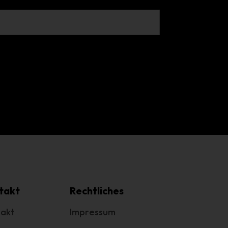
em
n
ung
des
takt
Rechtliches
akt
Impressum