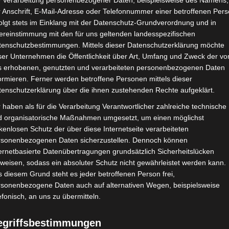
e Verarbeitung personenbezogener Daten, beispielsweise des Namens,
 Anschrift, E-Mail-Adresse oder Telefonnummer einer betroffenen Pers
olgt stets im Einklang mit der Datenschutz-Grundverordnung und in
ereinstimmung mit den für uns geltenden landesspezifischen
tenschutzbestimmungen. Mittels dieser Datenschutzerklärung möchte
ser Unternehmen die Öffentlichkeit über Art, Umfang und Zweck der vo
s erhobenen, genutzten und verarbeiteten personenbezogenen Daten
ormieren. Ferner werden betroffene Personen mittels dieser
tenschutzerklärung über die ihnen zustehenden Rechte aufgeklärt.
 haben als für die Verarbeitung Verantwortlicher zahlreiche technische
d organisatorische Maßnahmen umgesetzt, um einen möglichst
kenlosen Schutz der über diese Internetseite verarbeiteten
rsonenbezogenen Daten sicherzustellen. Dennoch können
ernetbasierte Datenübertragungen grundsätzlich Sicherheitslücken
weisen, sodass ein absoluter Schutz nicht gewährleistet werden kann.
 diesem Grund steht es jeder betroffenen Person frei,
rsonenbezogene Daten auch auf alternativen Wegen, beispielsweise
efonisch, an uns zu übermitteln.
egriffsbestimmungen