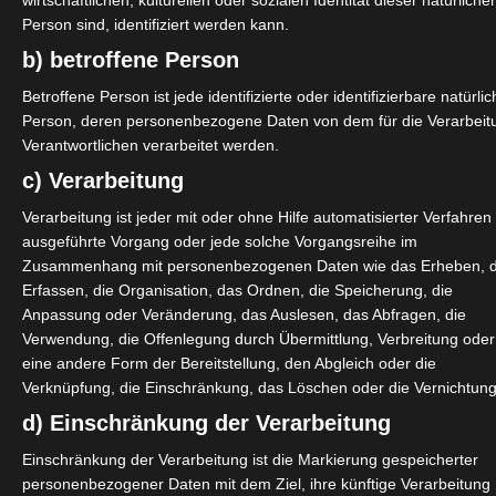
wirtschaftlichen, kulturellen oder sozialen Identität dieser natürliche
rn: Mehr Mitsprache und
Person sind, identifiziert werden kann.
reiberufler –
b) betroffene Person
Betroffene Person ist jede identifizierte oder identifizierbare natürli
Person, deren personenbezogene Daten von dem für die Verarbeit
cht nur wirtschaftlich sondern auch
Verantwortlichen verarbeitet werden.
derbringlich verloren. Soweit dürfen
c) Verarbeitung
dern wir die Bundesregierung auf:
Verarbeitung ist jeder mit oder ohne Hilfe automatisierter Verfahren
eiberufler endlich ernst zu
ausgeführte Vorgang oder jede solche Vorgangsreihe im
Zusammenhang mit personenbezogenen Daten wie das Erheben, 
leichberechtigt mit anderen
Erfassen, die Organisation, das Ordnen, die Speicherung, die
tung und Nachbesserung von
Anpassung oder Veränderung, das Auslesen, das Abfragen, die
stehenden Überbrückungshilfen
Verwendung, die Offenlegung durch Übermittlung, Verbreitung oder
eine andere Form der Bereitstellung, den Abgleich oder die
zu entbürokratisieren und diese
Verknüpfung, die Einschränkung, das Löschen oder die Vernichtung
offene zugänglich zu machen.Den
d) Einschränkung der Verarbeitung
lich frei zu machen. Betroffenen
Einschränkung der Verarbeitung ist die Markierung gespeicherter
s Lebensunterhalts zukommen zu
personenbezogener Daten mit dem Ziel, ihre künftige Verarbeitung