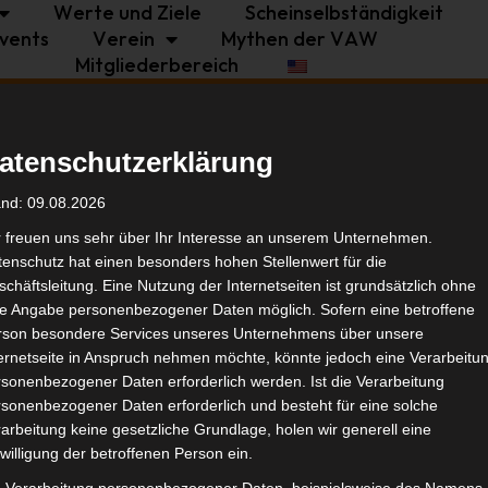
Werte und Ziele
Scheinselbständigkeit
vents
Verein
Mythen der VAW
Mitgliederbereich
Politik
Branche
Selbstständigkeit
atenschutzerklärung
mit Bündnis
Tags
and: 09.08.2026
r freuen uns sehr über Ihr Interesse an unserem Unternehmen.
enschutz hat einen besonders hohen Stellenwert für die
Politi
chäftsleitung. Eine Nutzung der Internetseiten ist grundsätzlich ohne
de Angabe personenbezogener Daten möglich. Sofern eine betroffene
rson besondere Services unseres Unternehmens über unsere
Ähnl
ternetseite in Anspruch nehmen möchte, könnte jedoch eine Verarbeitu
sonenbezogener Daten erforderlich werden. Ist die Verarbeitung
sonenbezogener Daten erforderlich und besteht für eine solche
arbeitung keine gesetzliche Grundlage, holen wir generell eine
willigung der betroffenen Person ein.