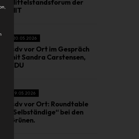
Mittelstandsforum der
on,
MIT
n
20.05.2026
isdv vor Ort im Gespräch
mit Sandra Carstensen,
CDU
19.05.2026
isdv vor Ort: Roundtable
„Selbständige“ bei den
Grünen.