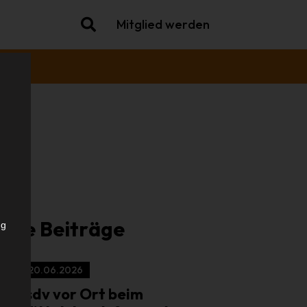
Mitglied werden
k
iche Beiträge
ng
20.06.2026
isdv vor Ort beim