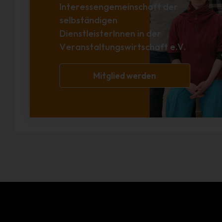
Interessengemeinschaft der
selbständigen
DienstleisterInnen in der
Veranstaltungswirtschaft e.V.
Mitglied werden