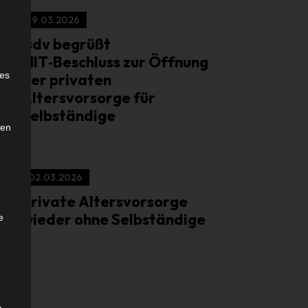
19.03.2026
isdv begrüßt
MIT‑Beschluss zur Öffnung
e
ies
der privaten
Altersvorsorge für
Selbständige
den
02.03.2026
Private Altersvorsorge
wieder ohne Selbständige
e