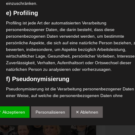
ndern.
einzuschränken.
e) Profiling
Profiling ist jede Art der automatisierten Verarbeitung
samer-appell…/
personenbezogener Daten, die darin besteht, dass diese
personenbezogenen Daten verwendet werden, um bestimmte
persönliche Aspekte, die sich auf eine natürliche Person beziehen, 
bewerten, insbesondere, um Aspekte bezüglich Arbeitsleistung,
wirtschaftlicher Lage, Gesundheit, persönlicher Vorlieben, Interesse
Zuverlässigkeit, Verhalten, Aufenthaltsort oder Ortswechsel dieser
natürlichen Person zu analysieren oder vorherzusagen.
f) Pseudonymisierung
Pseudonymisierung ist die Verarbeitung personenbezogener Daten 
einer Weise, auf welche die personenbezogenen Daten ohne
Hinzuziehung zusätzlicher Informationen nicht mehr einer spezifisc
betroffenen Person zugeordnet werden können, sofern diese
✓ Akzeptieren
Personalisieren
✕ Ablehnen
zusätzlichen Informationen gesondert aufbewahrt werden und
technischen und organisatorischen Maßnahmen unterliegen, die
gewährleisten, dass die personenbezogenen Daten nicht einer