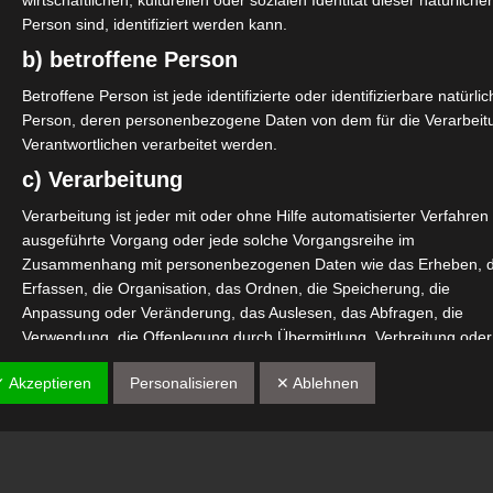
wirtschaftlichen, kulturellen oder sozialen Identität dieser natürliche
Person sind, identifiziert werden kann.
b) betroffene Person
Betroffene Person ist jede identifizierte oder identifizierbare natürli
Person, deren personenbezogene Daten von dem für die Verarbeit
Verantwortlichen verarbeitet werden.
c) Verarbeitung
Verarbeitung ist jeder mit oder ohne Hilfe automatisierter Verfahren
ausgeführte Vorgang oder jede solche Vorgangsreihe im
Zusammenhang mit personenbezogenen Daten wie das Erheben, 
Erfassen, die Organisation, das Ordnen, die Speicherung, die
Anpassung oder Veränderung, das Auslesen, das Abfragen, die
Verwendung, die Offenlegung durch Übermittlung, Verbreitung oder
eine andere Form der Bereitstellung, den Abgleich oder die
✓ Akzeptieren
Personalisieren
✕ Ablehnen
Verknüpfung, die Einschränkung, das Löschen oder die Vernichtung
d) Einschränkung der Verarbeitung
Einschränkung der Verarbeitung ist die Markierung gespeicherter
personenbezogener Daten mit dem Ziel, ihre künftige Verarbeitung