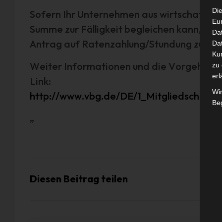
Die
Sofern Ihr Unternehmen aus wirtschaftlich
Eu
Summe zur Fälligkeit begleichen
kann, habe
Da
Antrag auf Ratenzahlung/Stundung zu stel
Dat
Ku
Weiter Informationen und die Vorgehensw
zu 
erl
Link:
Wi
http://www.vbg.de/DE/1_Mitgliedschaft_
Beg
„
Diesen Beitrag teilen