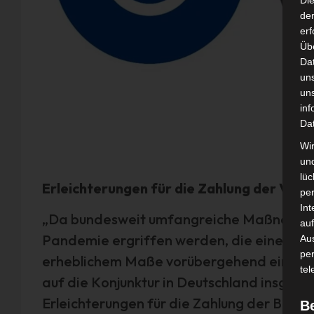
Di
der
erf
Üb
Da
un
un
inf
Da
Wir
un
lüc
Erleichterungen für die Zahlung der VBG
pe
Int
„Da bundesweit umfangreiche Maßnahme
auf
Pandemie ergriffen werden, die einen Groß
Aus
pe
erheblichem Maße vorübergehend einschrä
tel
auf die Konjunktur in Deutschland insgesam
Erleichterungen für die Zahlung der Beiträ
B