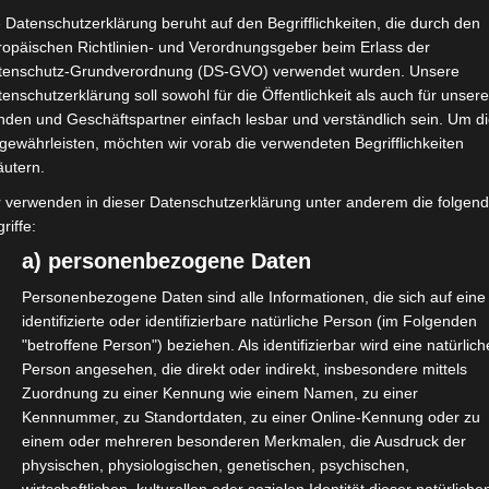
 Datenschutzerklärung beruht auf den Begrifflichkeiten, die durch den
en Gründen Beiträge nicht in einer
ropäischen Richtlinien- und Verordnungsgeber beim Erlass der
n Sie die Möglichkeit, einen
tenschutz-Grundverordnung (DS-GVO) verwendet wurden. Unsere
len.“
enschutzerklärung soll sowohl für die Öffentlichkeit als auch für unser
nden und Geschäftspartner einfach lesbar und verständlich sein. Um d
eise findet Ihr unter folgendem
gewährleisten, möchten wir vorab die verwendeten Begrifflichkeiten
äutern.
r verwenden in dieser Datenschutzerklärung unter anderem die folgen
und_Beitrag/2_Beitrag/1_Ihr_Beitrag/Beitragsb
riffe:
a) personenbezogene Daten
Personenbezogene Daten sind alle Informationen, die sich auf eine
identifizierte oder identifizierbare natürliche Person (im Folgenden
"betroffene Person") beziehen. Als identifizierbar wird eine natürlich
Person angesehen, die direkt oder indirekt, insbesondere mittels
Zuordnung zu einer Kennung wie einem Namen, zu einer
Kennnummer, zu Standortdaten, zu einer Online-Kennung oder zu
einem oder mehreren besonderen Merkmalen, die Ausdruck der
physischen, physiologischen, genetischen, psychischen,