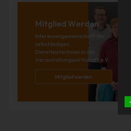
Mitglied Werden
Interessengemeinschaft der
selbständigen
DienstleisterInnen in der
Veranstaltungswirtschaft e.V.
Mitglied werden