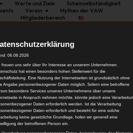
Werte und Ziele
Scheinselbständigkeit
vents
Verein
Mythen der VAW
Mitgliederbereich
Politik
Branche
Selbstständigkeit
atenschutzerklärung
e Zahlung der VBG-
Tags
and: 06.08.2026
r freuen uns sehr über Ihr Interesse an unserem Unternehmen.
enschutz hat einen besonders hohen Stellenwert für die
Bran
chäftsleitung. Eine Nutzung der Internetseiten ist grundsätzlich ohne
de Angabe personenbezogener Daten möglich. Sofern eine betroffene
rson besondere Services unseres Unternehmens über unsere
Ähnl
ternetseite in Anspruch nehmen möchte, könnte jedoch eine Verarbeitu
sonenbezogener Daten erforderlich werden. Ist die Verarbeitung
sonenbezogener Daten erforderlich und besteht für eine solche
arbeitung keine gesetzliche Grundlage, holen wir generell eine
willigung der betroffenen Person ein.