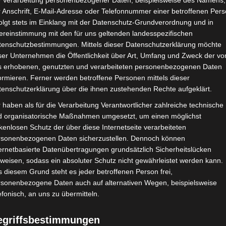
e Verarbeitung personenbezogener Daten, beispielsweise des Namens,
 Anschrift, E-Mail-Adresse oder Telefonnummer einer betroffenen Pers
olgt stets im Einklang mit der Datenschutz-Grundverordnung und in
ereinstimmung mit den für uns geltenden landesspezifischen
tenschutzbestimmungen. Mittels dieser Datenschutzerklärung möchte
ser Unternehmen die Öffentlichkeit über Art, Umfang und Zweck der vo
s erhobenen, genutzten und verarbeiteten personenbezogenen Daten
ormieren. Ferner werden betroffene Personen mittels dieser
tenschutzerklärung über die ihnen zustehenden Rechte aufgeklärt.
 haben als für die Verarbeitung Verantwortlicher zahlreiche technische
d organisatorische Maßnahmen umgesetzt, um einen möglichst
kenlosen Schutz der über diese Internetseite verarbeiteten
-Beiträge
rsonenbezogenen Daten sicherzustellen. Dennoch können
ernetbasierte Datenübertragungen grundsätzlich Sicherheitslücken
n zur Eindämmung der Corona-
weisen, sodass ein absoluter Schutz nicht gewährleistet werden kann.
teil der Arbeitswelt in
 diesem Grund steht es jeder betroffenen Person frei,
rsonenbezogene Daten auch auf alternativen Wegen, beispielsweise
nken und sich die Krise zudem
efonisch, an uns zu übermitteln.
t auswirkt, weisen wir auf die
ge hin:
egriffsbestimmungen