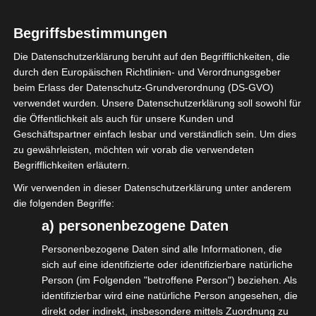
Für BackstagePro hat Casi ein Interview
Begriffsbestimmungen
gegeben und berichtet über
Die Datenschutzerklärung beruht auf den Begrifflichkeiten, die
Selbständigkeit, Fachkräftemangel und die
durch den Europäischen Richtlinien- und Verordnungsgeber
Ausbildungszukunft.
beim Erlass der Datenschutz-Grundverordnung (DS-GVO)
verwendet wurden. Unsere Datenschutzerklärung soll sowohl für
Ihr findet das Interview unter folgenden
die Öffentlichkeit als auch für unsere Kunden und
Link:
Geschäftspartner einfach lesbar und verständlich sein. Um dies
zu gewährleisten, möchten wir vorab die verwendeten
https://www.backstagepro.de/
Begrifflichkeiten erläutern.
…/lichttechniker-carsten…
Wir verwenden in dieser Datenschutzerklärung unter anderem
die folgenden Begriffe:
#isdv
#crewcall
#WirGemeinsamJetzt
a) personenbezogene Daten
#backstagepro
Personenbezogene Daten sind alle Informationen, die
sich auf eine identifizierte oder identifizierbare natürliche
Person (im Folgenden "betroffene Person") beziehen. Als
identifizierbar wird eine natürliche Person angesehen, die
direkt oder indirekt, insbesondere mittels Zuordnung zu