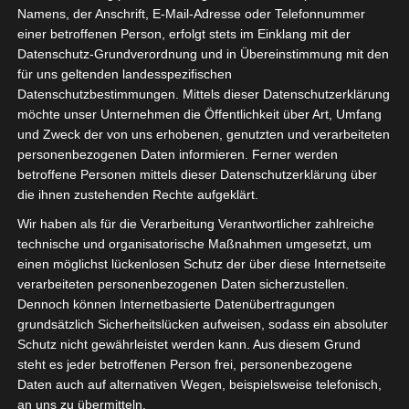
Namens, der Anschrift, E-Mail-Adresse oder Telefonnummer
einer betroffenen Person, erfolgt stets im Einklang mit der
Datenschutz-Grundverordnung und in Übereinstimmung mit den
für uns geltenden landesspezifischen
Datenschutzbestimmungen. Mittels dieser Datenschutzerklärung
möchte unser Unternehmen die Öffentlichkeit über Art, Umfang
und Zweck der von uns erhobenen, genutzten und verarbeiteten
personenbezogenen Daten informieren. Ferner werden
betroffene Personen mittels dieser Datenschutzerklärung über
die ihnen zustehenden Rechte aufgeklärt.
Wir haben als für die Verarbeitung Verantwortlicher zahlreiche
technische und organisatorische Maßnahmen umgesetzt, um
einen möglichst lückenlosen Schutz der über diese Internetseite
verarbeiteten personenbezogenen Daten sicherzustellen.
Dennoch können Internetbasierte Datenübertragungen
Casi setzt sich in der isdv unter anderem für
grundsätzlich Sicherheitslücken aufweisen, sodass ein absoluter
Auszubildende ein und organisiert den
Schutz nicht gewährleistet werden kann. Aus diesem Grund
Discord-Kanal Crewcall (
www.crewcall-
steht es jeder betroffenen Person frei, personenbezogene
Daten auch auf alternativen Wegen, beispielsweise telefonisch,
live.de
)
an uns zu übermitteln.