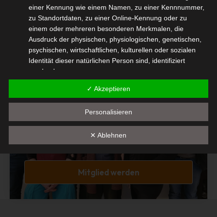
Diesen Beitrag teilen
einer Kennung wie einem Namen, zu einer Kennnummer,
zu Standortdaten, zu einer Online-Kennung oder zu
einem oder mehreren besonderen Merkmalen, die
Ausdruck der physischen, physiologischen, genetischen,
psychischen, wirtschaftlichen, kulturellen oder sozialen
Identität dieser natürlichen Person sind, identifiziert
werden kann.
b) betroffene Person
✓ Akzeptieren
Mitglied Werden
Betroffene Person ist jede identifizierte oder
Personalisieren
identifizierbare natürliche Person, deren
Interessengemeinschaft der
personenbezogene Daten von dem für die Verarbeitung
selbständigen DienstleisterInnen in der
Verantwortlichen verarbeitet werden.
✕ Ablehnen
Veranstaltungswirtschaft e.V.
c) Verarbeitung
Verarbeitung ist jeder mit oder ohne Hilfe automatisierter
Mitglied werden
Verfahren ausgeführte Vorgang oder jede solche
Vorgangsreihe im Zusammenhang mit
personenbezogenen Daten wie das Erheben, das
Erfassen, die Organisation, das Ordnen, die Speicherung,