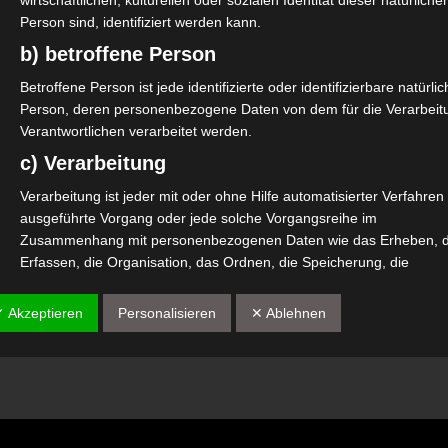
wirtschaftlichen, kulturellen oder sozialen Identität dieser natürliche
Person sind, identifiziert werden kann.
b) betroffene Person
Betroffene Person ist jede identifizierte oder identifizierbare natürli
Person, deren personenbezogene Daten von dem für die Verarbeit
Verantwortlichen verarbeitet werden.
c) Verarbeitung
Verarbeitung ist jeder mit oder ohne Hilfe automatisierter Verfahren
ausgeführte Vorgang oder jede solche Vorgangsreihe im
Zusammenhang mit personenbezogenen Daten wie das Erheben, 
Erfassen, die Organisation, das Ordnen, die Speicherung, die
Anpassung oder Veränderung, das Auslesen, das Abfragen, die
Verwendung, die Offenlegung durch Übermittlung, Verbreitung oder
✓ Akzeptieren
Personalisieren
✕ Ablehnen
eine andere Form der Bereitstellung, den Abgleich oder die
Verknüpfung, die Einschränkung, das Löschen oder die Vernichtung
d) Einschränkung der Verarbeitung
Einschränkung der Verarbeitung ist die Markierung gespeicherter
personenbezogener Daten mit dem Ziel, ihre künftige Verarbeitung