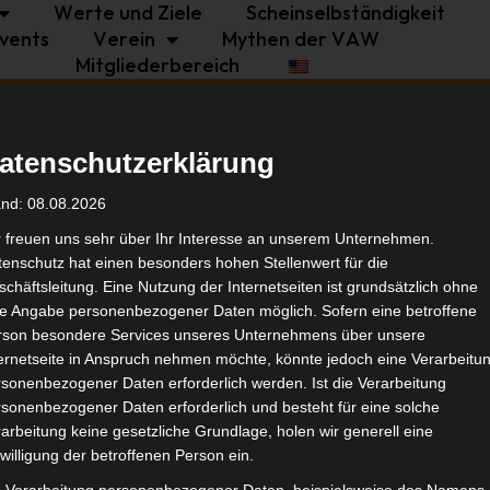
Werte und Ziele
Scheinselbständigkeit
vents
Verein
Mythen der VAW
Mitgliederbereich
Politik
Branche
Selbstständigkeit
atenschutzerklärung
rt
Tags
and: 08.08.2026
r freuen uns sehr über Ihr Interesse an unserem Unternehmen.
enschutz hat einen besonders hohen Stellenwert für die
Bran
chäftsleitung. Eine Nutzung der Internetseiten ist grundsätzlich ohne
de Angabe personenbezogener Daten möglich. Sofern eine betroffene
rson besondere Services unseres Unternehmens über unsere
Ähnl
ternetseite in Anspruch nehmen möchte, könnte jedoch eine Verarbeitu
sonenbezogener Daten erforderlich werden. Ist die Verarbeitung
sonenbezogener Daten erforderlich und besteht für eine solche
arbeitung keine gesetzliche Grundlage, holen wir generell eine
willigung der betroffenen Person ein.