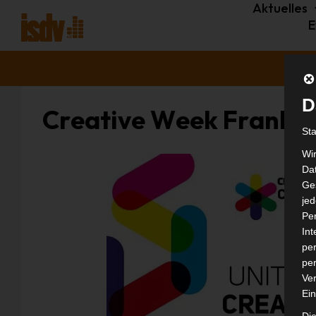
Aktuelles
E
D
Creative Week Frankfu
St
Wi
Dat
Ges
je
Pe
In
per
per
Ver
Ein