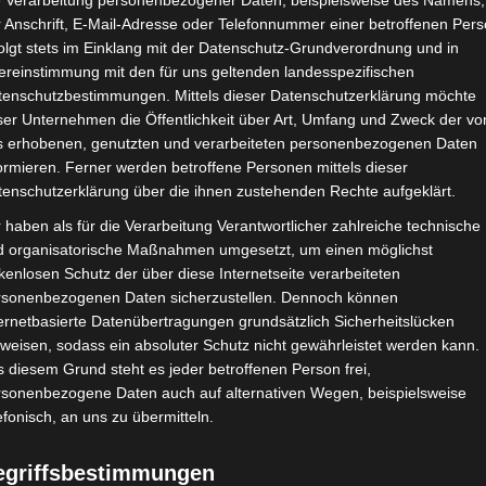
e Verarbeitung personenbezogener Daten, beispielsweise des Namens,
 Anschrift, E-Mail-Adresse oder Telefonnummer einer betroffenen Pers
olgt stets im Einklang mit der Datenschutz-Grundverordnung und in
ereinstimmung mit den für uns geltenden landesspezifischen
tenschutzbestimmungen. Mittels dieser Datenschutzerklärung möchte
ser Unternehmen die Öffentlichkeit über Art, Umfang und Zweck der vo
s erhobenen, genutzten und verarbeiteten personenbezogenen Daten
ormieren. Ferner werden betroffene Personen mittels dieser
tenschutzerklärung über die ihnen zustehenden Rechte aufgeklärt.
 haben als für die Verarbeitung Verantwortlicher zahlreiche technische
d organisatorische Maßnahmen umgesetzt, um einen möglichst
kenlosen Schutz der über diese Internetseite verarbeiteten
rsonenbezogenen Daten sicherzustellen. Dennoch können
ernetbasierte Datenübertragungen grundsätzlich Sicherheitslücken
weisen, sodass ein absoluter Schutz nicht gewährleistet werden kann.
 diesem Grund steht es jeder betroffenen Person frei,
Jahr endlich die Creative Week
rsonenbezogene Daten auch auf alternativen Wegen, beispielsweise
efonisch, an uns zu übermitteln.
 „House of Creativity and
egriffsbestimmungen