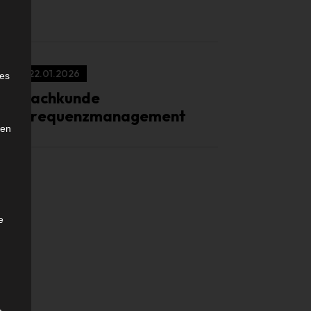
e
22.01.2026
ies
Sachkunde
Frequenzmanagement
den
e