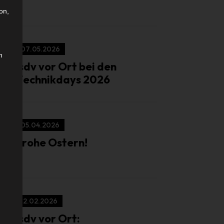
on,
07.05.2026
n
isdv vor Ort bei den
Technikdays 2026
05.04.2026
Frohe Ostern!
12.02.2026
isdv vor Ort: