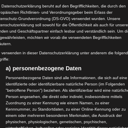
afür seine Pforten.
 Datenschutzerklärung beruht auf den Begrifflichkeiten, die durch den
ropäischen Richtlinien- und Verordnungsgeber beim Erlass der
u über den eigenen Tellerrand.
tenschutz-Grundverordnung (DS-GVO) verwendet wurden. Unsere
enschutzerklärung soll sowohl für die Öffentlichkeit als auch für unser
findest Du unter
nden und Geschäftspartner einfach lesbar und verständlich sein. Um d
gewährleisten, möchten wir vorab die verwendeten Begrifflichkeiten
äutern.
CI
#cluk
#Frankfurt
r verwenden in dieser Datenschutzerklärung unter anderem die folgen
riffe:
a) personenbezogene Daten
Personenbezogene Daten sind alle Informationen, die sich auf eine
identifizierte oder identifizierbare natürliche Person (im Folgenden
"betroffene Person") beziehen. Als identifizierbar wird eine natürlich
Person angesehen, die direkt oder indirekt, insbesondere mittels
Zuordnung zu einer Kennung wie einem Namen, zu einer
Kennnummer, zu Standortdaten, zu einer Online-Kennung oder zu
einem oder mehreren besonderen Merkmalen, die Ausdruck der
physischen, physiologischen, genetischen, psychischen,