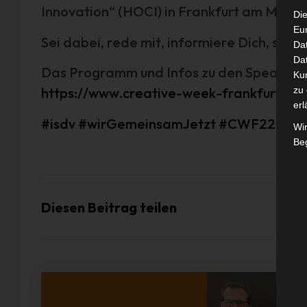
Innovation“ (HOCI) in Frankfurt am Main d
Die
Eu
Sei dabei, rede mit, informiere Dich, scha
Da
Dat
Das Programm und Infos zu den Speakern 
Ku
https://www.creative-week-frankfurt.de/
zu 
erl
#isdv
#wirGemeinsamJetzt
#CWF22
#HO
Wi
Beg
Diesen Beitrag teilen