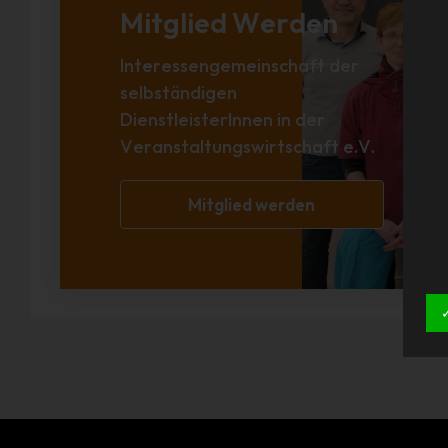
Mitglied Werden
Interessengemeinschaft der
selbständigen
DienstleisterInnen in der
Veranstaltungswirtschaft e.V.
Mitglied werden