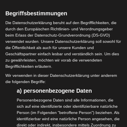
fortgezahlten Lohn. Schließlich durften die
Begriffsbestimmungen
Schlachter nicht die Messer wetzen und das
Die Datenschutzerklärung beruht auf den Begrifflichkeiten, die
Grillfleisch für das Abendessen aus dem
durch den Europäischen Richtlinien- und Verordnungsgeber
Schwein schneiden. Und schließlich mussten
beim Erlass der Datenschutz-Grundverordnung (DS-GVO)
die Arbeitgeber den Lohn weiterzahlen,
verwendet wurden. Unsere Datenschutzerklärung soll sowohl für
die Öffentlichkeit als auch für unsere Kunden und
trotz Quarantäne.
Geschäftspartner einfach lesbar und verständlich sein. Um dies
Rechtlich ist das zunächst mal einwandfrei.
zu gewährleisten, möchten wir vorab die verwendeten
Das Infektionsschutzgesetz sieht das so vor.
Begrifflichkeiten erläutern.
Im Paragraph 56 heißt es da: „Bei
Wir verwenden in dieser Datenschutzerklärung unter anderem
die folgenden Begriffe:
Arbeitnehmern hat der Arbeitgeber für die
a) personenbezogene Daten
Dauer des Arbeitsverhältnisses, längstens
für sechs Wochen, die Entschädigung für die
Personenbezogene Daten sind alle Informationen, die
sich auf eine identifizierte oder identifizierbare natürliche
zuständige Behörde auszuzahlen. Die
Person (im Folgenden "betroffene Person") beziehen. Als
ausgezahlten Beträge werden dem
identifizierbar wird eine natürliche Person angesehen, die
direkt oder indirekt, insbesondere mittels Zuordnung zu
Arbeitgeber auf Antrag von der