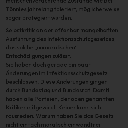
menschenverachtende Zustände wie bei
betreffenden personenbezogenen Daten einverstanden
Tönnies jahrelang toleriert, möglicherweise
ist.
sogar protegiert wurden.
Name und Anschrift des für die
Selbstkritik an der offenbar mangelhaften
Verarbeitung Verantwortlichen
Ausführung des Infektionsschutzgesetzes,
Verantwortlicher im Sinne der Datenschutz-Grundverordnung,
das solche „unmoralischen“
sonstiger in den Mitgliedstaaten der Europäischen Union
geltenden Datenschutzgesetze und anderer Bestimmungen mit
Entschädigungen zulässt.
datenschutzrechtlichem Charakter ist:
Sie haben doch gerade ein paar
Interessengemeinschaft der selbständigen DienstleisterInnen in
Änderungen im Infektionsschutzgesetz
der Veranstaltungswirtschaft e.V.
beschlossen. Diese Änderungen gingen
1. Vorsitzender Marcus Pohl
durch Bundestag und Bundesrat. Damit
Hanauer Landstr. 328-330
haben alle Parteien, der oben genannten
60314 Frankfurt am Main - Deutschland
Kritiker mitgewirkt. Keiner kann sich
Telefon: +49 69 800 88 703
rausreden. Warum haben Sie das Gesetz
E-Mail:
nicht einfach moralisch einwandfrei