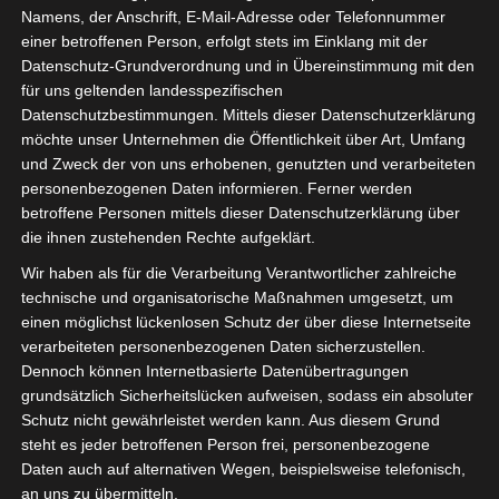
Namens, der Anschrift, E-Mail-Adresse oder Telefonnummer
einer betroffenen Person, erfolgt stets im Einklang mit der
Datenschutz-Grundverordnung und in Übereinstimmung mit den
für uns geltenden landesspezifischen
Datenschutzbestimmungen. Mittels dieser Datenschutzerklärung
möchte unser Unternehmen die Öffentlichkeit über Art, Umfang
und Zweck der von uns erhobenen, genutzten und verarbeiteten
personenbezogenen Daten informieren. Ferner werden
betroffene Personen mittels dieser Datenschutzerklärung über
die ihnen zustehenden Rechte aufgeklärt.
Wir haben als für die Verarbeitung Verantwortlicher zahlreiche
technische und organisatorische Maßnahmen umgesetzt, um
einen möglichst lückenlosen Schutz der über diese Internetseite
verarbeiteten personenbezogenen Daten sicherzustellen.
Dennoch können Internetbasierte Datenübertragungen
Briefe an die Politik
grundsätzlich Sicherheitslücken aufweisen, sodass ein absoluter
Schutz nicht gewährleistet werden kann. Aus diesem Grund
Herr Tönnies und seine Subunternehmer
steht es jeder betroffenen Person frei, personenbezogene
fordern für ihre, in Quarantäne geschickten
Daten auch auf alternativen Wegen, beispielsweise telefonisch,
Beschäftigten, eine Entschädigung für den
an uns zu übermitteln.