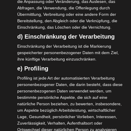
die Anpassung oder Veränderung, das Auslesen, das
Julia Klöckner (CDU) gibt zu Protokoll: „Ich
Abfragen, die Verwendung, die Offenlegung durch
Übermittlung, Verbreitung oder eine andere Form der
habe dafür wenig Verständnis.“ und „Der
Bereitstellung, den Abgleich oder die Verknüpfung, die
Ärger der Bürger darüber wird durch das
Einschränkung, das Löschen oder die Vernichtung.
jetzige Vorgehen sicherlich nicht kleiner
d) Einschränkung der Verarbeitung
werden.“
Einschränkung der Verarbeitung ist die Markierung
gespeicherter personenbezogener Daten mit dem Ziel,
Der nordrhein-westfälische Arbeitsminister
ihre künftige Verarbeitung einzuschränken.
Karl-Josef Laumann lässt verlauten: „Ich
e) Profiling
würde mir anstelle von Herrn Tönnies und
Profiling ist jede Art der automatisierten Verarbeitung
seinen Geschäftspartnern sehr genau
personenbezogener Daten, die darin besteht, dass diese
überlegen, was man den Bürgerinnen und
personenbezogenen Daten verwendet werden, um
bestimmte persönliche Aspekte, die sich auf eine
Bürgern in Nordrhein-Westfalen eigentlich
natürliche Person beziehen, zu bewerten, insbesondere,
noch alles zumuten will.“
um Aspekte bezüglich Arbeitsleistung, wirtschaftlicher
Lage, Gesundheit, persönlicher Vorlieben, Interessen,
Grünen-Fraktionschef Anton Hofreiter
Zuverlässigkeit, Verhalten, Aufenthaltsort oder
postuliert, dass die vollmundigen Reden von
Ortswechsel dieser natürlichen Person zu analysieren