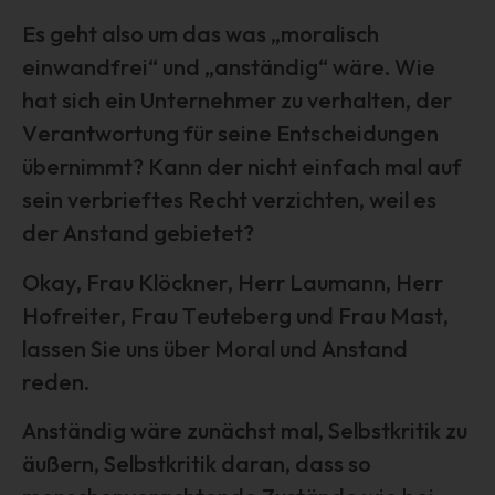
Unionsrecht oder dem Recht der Mitgliedstaaten
Es geht also um das was „moralisch
möglicherweise personenbezogene Daten erhalten,
einwandfrei“ und „anständig“ wäre. Wie
gelten jedoch nicht als Empfänger.
hat sich ein Unternehmer zu verhalten, der
j) Dritter
Verantwortung für seine Entscheidungen
Dritter ist eine natürliche oder juristische Person,
übernimmt? Kann der nicht einfach mal auf
Behörde, Einrichtung oder andere Stelle außer der
betroffenen Person, dem Verantwortlichen, dem
sein verbrieftes Recht verzichten, weil es
Auftragsverarbeiter und den Personen, die unter der
der Anstand gebietet?
unmittelbaren Verantwortung des Verantwortlichen oder
des Auftragsverarbeiters befugt sind, die
Okay, Frau Klöckner, Herr Laumann, Herr
personenbezogenen Daten zu verarbeiten.
Hofreiter, Frau Teuteberg und Frau Mast,
k) Einwilligung
lassen Sie uns über Moral und Anstand
Einwilligung ist jede von der betroffenen Person freiwillig
reden.
für den bestimmten Fall in informierter Weise und
unmissverständlich abgegebene Willensbekundung in
Anständig wäre zunächst mal, Selbstkritik zu
Form einer Erklärung oder einer sonstigen eindeutigen
bestätigenden Handlung, mit der die betroffene Person zu
äußern, Selbstkritik daran, dass so
verstehen gibt, dass sie mit der Verarbeitung der sie