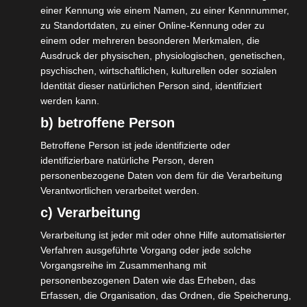
einer Kennung wie einem Namen, zu einer Kennnummer,
zuständigen Behörde erstattet.“
zu Standortdaten, zu einer Online-Kennung oder zu
einem oder mehreren besonderen Merkmalen, die
Ob da gegen Arbeitsschutzstandards
Ausdruck der physischen, physiologischen, genetischen,
verstoßen wurde und ob da eventuell
psychischen, wirtschaftlichen, kulturellen oder sozialen
Identität dieser natürlichen Person sind, identifiziert
Schadenersatzforderungen der Behörde
werden kann.
gegen die Firma Tönnies geltend gemacht
b) betroffene Person
werden könnten, ist sicher zu prüfen, tut hier
Betroffene Person ist jede identifizierte oder
aber zunächst überhaupt nichts zur Sache.
identifizierbare natürliche Person, deren
Die Behörde hat eine Quarantäne
personenbezogene Daten von dem für die Verarbeitung
Verantwortlichen verarbeitet werden.
angeordnet, also hat die Behörde zu
c) Verarbeitung
entschädigen. So will es das Gesetz. Punkt.
Verarbeitung ist jeder mit oder ohne Hilfe automatisierter
Verfahren ausgeführte Vorgang oder jede solche
Vorgangsreihe im Zusammenhang mit
Jetzt tritt aber die Politik auf den Plan und
personenbezogenen Daten wie das Erheben, das
echauffiert sich.
Erfassen, die Organisation, das Ordnen, die Speicherung,