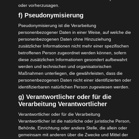
oder vorherzusagen.
Herrn Tönnies „nur leere Worte waren und
f) Pseudonymisierung
man kein Vertrauen in die
Pseudonymisierung ist die Verarbeitung
Unternehmensführung haben kann. […] Wer
personenbezogener Daten in einer Weise, auf welche die
auf ein System der Ausbeutung setzt, die
personenbezogenen Daten ohne Hinzuziehung
Gesundheit von Menschen riskiert und selbst
zusätzlicher Informationen nicht mehr einer spezifischen
betroffenen Person zugeordnet werden können, sofern
in der Mitverantwortung für angeordnete
diese zusätzlichen Informationen gesondert aufbewahrt
Quarantänemaßnahmen steht, sollte sich
werden und technischen und organisatorischen
mit dem Ausreizen von möglichen
Maßnahmen unterliegen, die gewährleisten, dass die
personenbezogenen Daten nicht einer identifizierten oder
Erstattungsansprüchen besser
identifizierbaren natürlichen Person zugewiesen werden.
zurückhalten.“, so Hofreiter.
g) Verantwortlicher oder für die
Verarbeitung Verantwortlicher
Die allgegenwärtige FDP-
Verantwortlicher oder für die Verarbeitung
Generalsekretärin Linda Teuteberg fordert
Verantwortlicher ist die natürliche oder juristische Person,
einen Verzicht auf die Entschädigung und
Behörde, Einrichtung oder andere Stelle, die allein oder
stellt fest: „Dafür wurde schon eine ganze
gemeinsam mit anderen über die Zwecke und Mittel der