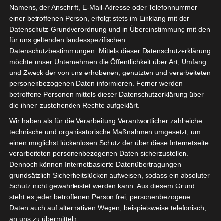
Namens, der Anschrift, E-Mail-Adresse oder Telefonnummer
einer betroffenen Person, erfolgt stets im Einklang mit der
Datenschutz-Grundverordnung und in Übereinstimmung mit den
für uns geltenden landesspezifischen
Datenschutzbestimmungen. Mittels dieser Datenschutzerklärung
möchte unser Unternehmen die Öffentlichkeit über Art, Umfang
Heute war wieder ein Termin beim BMAS. Der „Zukunftsdialog“
und Zweck der von uns erhobenen, genutzten und verarbeiteten
personenbezogenen Daten informieren. Ferner werden
unter dem Vorsitz des Staatssekretärs Dr Rolf Schmachtenberg
betroffene Personen mittels dieser Datenschutzerklärung über
befasste sich heute mit den Thesen:
die ihnen zustehenden Rechte aufgeklärt.
1. Stärkung der Primärverteilung – Einführung von freiwilligen
Wir haben als für die Verarbeitung Verantwortlicher zahlreiche
technische und organisatorische Maßnahmen umgesetzt, um
„Living wages“
einen möglichst lückenlosen Schutz der über diese Internetseite
Hierbei geht es um ein Modell, das in England angewendet wird.
verarbeiteten personenbezogenen Daten sicherzustellen.
Man könnte sagen: ein staatlich organisiertes Marketingtool für
Dennoch können Internetbasierte Datenübertragungen
grundsätzlich Sicherheitslücken aufweisen, sodass ein absoluter
große Firmen. Ein gute Modell um tariffreie Branchen und
Schutz nicht gewährleistet werden kann. Aus diesem Grund
Segmente zumindest moralisch einzufangen.
steht es jeder betroffenen Person frei, personenbezogene
Daten auch auf alternativen Wegen, beispielsweise telefonisch,
2. Stärkung der Sekundärverteilung – Entlastung der
an uns zu übermitteln.