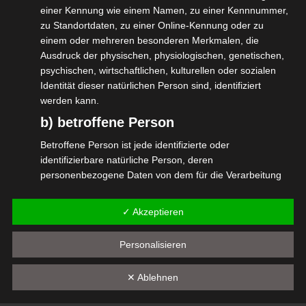
einer Kennung wie einem Namen, zu einer Kennnummer,
könnten gegenüber den Auftragnehmern der
zu Standortdaten, zu einer Online-Kennung oder zu
Plattformökonomie.
einem oder mehreren besonderen Merkmalen, die
Ausdruck der physischen, physiologischen, genetischen,
Eine interessante Gesprächsrunde und gute Argumente auf allen
psychischen, wirtschaftlichen, kulturellen oder sozialen
Seiten. Wir besetzen die Themen, die uns/die Euch angehen.
Identität dieser natürlichen Person sind, identifiziert
werden kann.
Trippelschritte zum Erfolg.
b) betroffene Person
(Marcus Pohl)
Betroffene Person ist jede identifizierte oder
„
identifizierbare natürliche Person, deren
personenbezogene Daten von dem für die Verarbeitung
Verantwortlichen verarbeitet werden.
c) Verarbeitung
✓ Akzeptieren
Diesen Beitrag teilen
Verarbeitung ist jeder mit oder ohne Hilfe automatisierter
Personalisieren
Verfahren ausgeführte Vorgang oder jede solche
Vorgangsreihe im Zusammenhang mit
✕ Ablehnen
personenbezogenen Daten wie das Erheben, das
Erfassen, die Organisation, das Ordnen, die Speicherung,