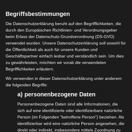
Geringverdiener. Kerninhalt ist es, das Geringverdiener eine
Steuererleichterung von 100 EUR pro Monat erhalten könnten.
Begriffsbestimmungen
Dies solle auch für Selbständige Geringverdiener gelten können.
Die Datenschutzerklärung beruht auf den Begrifflichkeiten, die
durch den Europäischen Richtlinien- und Verordnungsgeber
3. Anpassung im Sozialversicherungsecht
beim Erlass der Datenschutz-Grundverordnung (DS-GVO)
Ein optionales Statusfeststellungsverfahren, welches
verwendet wurden. Unsere Datenschutzerklärung soll sowohl für
zukunftsorientiert wäre, aber auch nur für einen Auftrag und
die Öffentlichkeit als auch für unsere Kunden und
Geschäftspartner einfach lesbar und verständlich sein. Um dies
sollte der Vertrag nicht so gelebt werden, wie er geschrieben
zu gewährleisten, möchten wir vorab die verwendeten
steht, wird die Entscheidung revidiert.
Begrifflichkeiten erläutern.
Aus unserer Sicht stellt dies keine Verbesserung dar. Ganz im
Wir verwenden in dieser Datenschutzerklärung unter anderem
Gegenteil. Ich konnte eine Reihe zusätzlicher Probleme
die folgenden Begriffe:
aufzeigen, die dadurch entstehen würden. Aber immerhin mal ein
a) personenbezogene Daten
Veränderungsansatz.
Personenbezogene Daten sind alle Informationen, die
sich auf eine identifizierte oder identifizierbare natürliche
4. Anpassung im Arbeitsrecht
Person (im Folgenden "betroffene Person") beziehen. Als
Hierbei geht es um die These, das Plattformbetreiber durch eine
identifizierbar wird eine natürliche Person angesehen, die
Beweislastumkehr stärker in die Pflicht genommen werden
direkt oder indirekt, insbesondere mittels Zuordnung zu