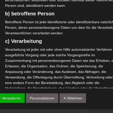
wirtschaftlichen, kulturellen oder sozialen Identität dieser natürliche
Person sind, identifiziert werden kann.
b) betroffene Person
Betroffene Person ist jede identifizierte oder identifizierbare natürli
Person, deren personenbezogene Daten von dem für die Verarbeit
Verantwortlichen verarbeitet werden.
c) Verarbeitung
Verarbeitung ist jeder mit oder ohne Hilfe automatisierter Verfahren
ausgeführte Vorgang oder jede solche Vorgangsreihe im
Zusammenhang mit personenbezogenen Daten wie das Erheben, 
Erfassen, die Organisation, das Ordnen, die Speicherung, die
Anpassung oder Veränderung, das Auslesen, das Abfragen, die
Verwendung, die Offenlegung durch Übermittlung, Verbreitung oder
eine andere Form der Bereitstellung, den Abgleich oder die
Verknüpfung, die Einschränkung, das Löschen oder die Vernichtung
d) Einschränkung der Verarbeitung
✓ Akzeptieren
Personalisieren
✕ Ablehnen
Einschränkung der Verarbeitung ist die Markierung gespeicherter
personenbezogener Daten mit dem Ziel, ihre künftige Verarbeitung