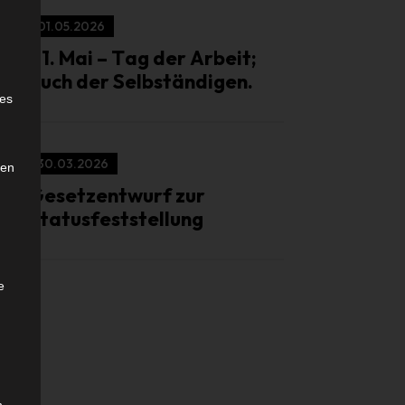
01.05.2026
01. Mai – Tag der Arbeit;
auch der Selbständigen.
e
ies
30.03.2026
den
Gesetzentwurf zur
Statusfeststellung
e