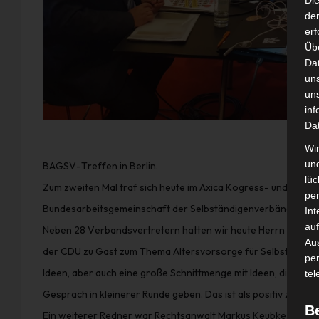
Di
der
erf
Üb
Da
un
un
inf
Da
Wir
un
BAGSV-Treffen in Berlin.
lüc
Zum zweiten Mal traf sich heute im Axica Kogress- und Tagun
pe
Bundesarbeitsgemeinschaft der Selbständigenverbände.
Int
auf
Neben 28 Verbandsvertretern hatten wir heute Herrn Peter W
Aus
der CDU zu Gast zum Thema Altersvorsorge für Selbständige
pe
Ideen, aber auch eine große Schnittmenge mit Ideen, die wir ve
tel
Gespräch in kleinerer Runde geben. Das ist als positiv zu bew
B
Ein weiterer Redner war Rechtsanwalt Markus Keubke. Er hat