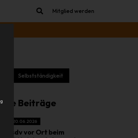
Mitglied werden
k
Selbstständigkeit
.
iche Beiträge
ng
20.06.2026
isdv vor Ort beim