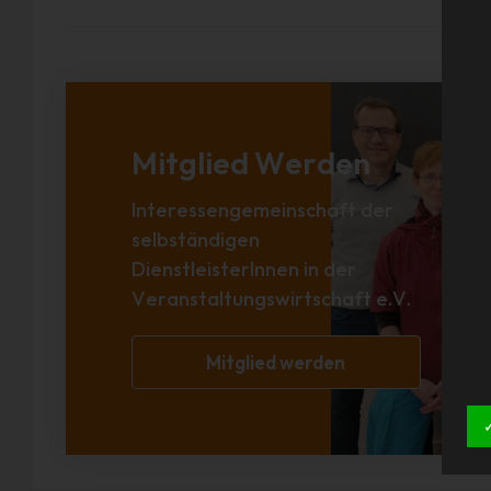
Mitglied Werden
Interessengemeinschaft der
selbständigen
DienstleisterInnen in der
Veranstaltungswirtschaft e.V.
Mitglied werden