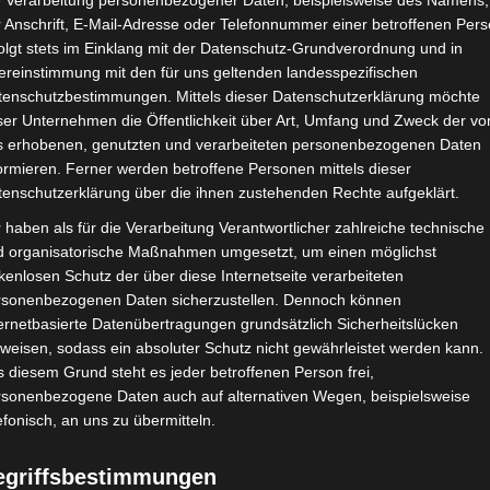
e Verarbeitung personenbezogener Daten, beispielsweise des Namens,
 Anschrift, E-Mail-Adresse oder Telefonnummer einer betroffenen Pers
olgt stets im Einklang mit der Datenschutz-Grundverordnung und in
ereinstimmung mit den für uns geltenden landesspezifischen
tenschutzbestimmungen. Mittels dieser Datenschutzerklärung möchte
ser Unternehmen die Öffentlichkeit über Art, Umfang und Zweck der vo
s erhobenen, genutzten und verarbeiteten personenbezogenen Daten
ormieren. Ferner werden betroffene Personen mittels dieser
tenschutzerklärung über die ihnen zustehenden Rechte aufgeklärt.
 haben als für die Verarbeitung Verantwortlicher zahlreiche technische
d organisatorische Maßnahmen umgesetzt, um einen möglichst
kenlosen Schutz der über diese Internetseite verarbeiteten
gszentrum am Pariser Platz die
rsonenbezogenen Daten sicherzustellen. Dennoch können
ernetbasierte Datenübertragungen grundsätzlich Sicherheitslücken
weisen, sodass ein absoluter Schutz nicht gewährleistet werden kann.
eiss, MdB, Sprecher der AG Arbeit und Soziales
 diesem Grund steht es jeder betroffenen Person frei,
. Das Gespräch war sehr gut. Die CDU hat eigene
rsonenbezogene Daten auch auf alternativen Wegen, beispielsweise
rtreten. Im Oktober soll es eine weiter
es
efonisch, an uns zu übermitteln.
erten.
egriffsbestimmungen
 die Honorarärzte vor dem Bundessozialgericht in