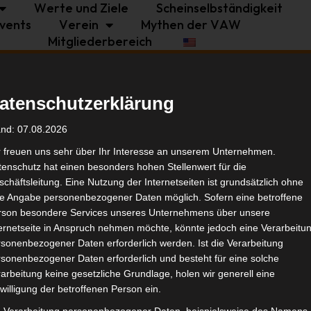
Werte und Ziele
Scheinselbständigkeit
vents
Verein
Mythen der VAW
Mitgliederbereich
Politik
Branche
Selbstständigkeit
atenschutzerklärung
Tags
and: 07.08.2026
r freuen uns sehr über Ihr Interesse an unserem Unternehmen.
enschutz hat einen besonders hohen Stellenwert für die
Politi
chäftsleitung. Eine Nutzung der Internetseiten ist grundsätzlich ohne
de Angabe personenbezogener Daten möglich. Sofern eine betroffene
rson besondere Services unseres Unternehmens über unsere
Ähnl
ternetseite in Anspruch nehmen möchte, könnte jedoch eine Verarbeitu
sonenbezogener Daten erforderlich werden. Ist die Verarbeitung
sonenbezogener Daten erforderlich und besteht für eine solche
arbeitung keine gesetzliche Grundlage, holen wir generell eine
willigung der betroffenen Person ein.