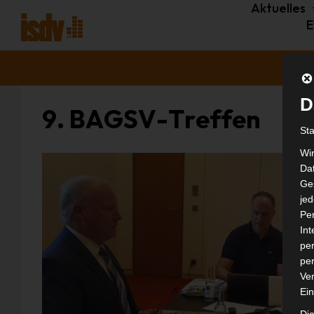
Aktuelles
E
D
9. BAGSV-Treffen
St
Wi
Dat
Ges
je
Pe
In
per
per
Ver
Ein