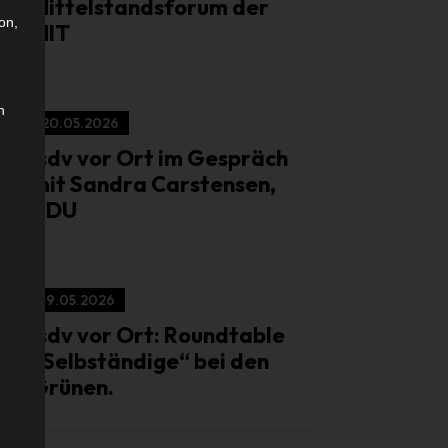
Mittelstandsforum der
on,
MIT
n
20.05.2026
isdv vor Ort im Gespräch
mit Sandra Carstensen,
CDU
19.05.2026
isdv vor Ort: Roundtable
„Selbständige“ bei den
Grünen.