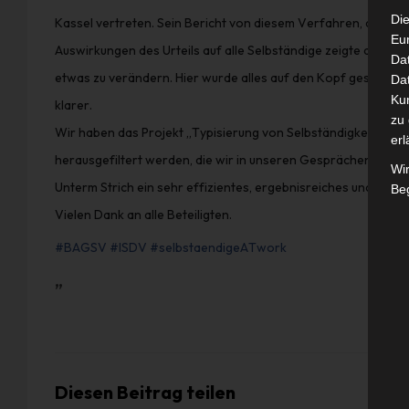
Die
Kassel vertreten. Sein Bericht von diesem Verfahren, der Art
Eu
Auswirkungen des Urteils auf alle Selbständige zeigte deutlich
Da
etwas zu verändern. Hier wurde alles auf den Kopf gestellt.
Dat
Ku
klarer.
zu 
Wir haben das Projekt „Typisierung von Selbständigkeit“ abg
erl
herausgefiltert werden, die wir in unseren Gesprächen mit der
Wi
Unterm Strich ein sehr effizientes, ergebnisreiches und gut
Beg
Vielen Dank an alle Beteiligten.
#
BAGSV
#
ISDV
#
selbstaendigeATwork
„
Diesen Beitrag teilen