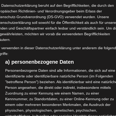
 Datenschutzerklärung beruht auf den Begrifflichkeiten, die durch den
 und Weise der Urteilsfindung und die möglichen
ropäischen Richtlinien- und Verordnungsgeber beim Erlass der
, dass es mit neuen Kriterien nicht ausreichen wird,
tenschutz-Grundverordnung (DS-GVO) verwendet wurden. Unsere
 Es bedarf einer Gesetzesänderung. Das wird immer
enschutzerklärung soll sowohl für die Öffentlichkeit als auch für unser
nden und Geschäftspartner einfach lesbar und verständlich sein. Um d
gewährleisten, möchten wir vorab die verwendeten Begrifflichkeiten
eschlossen. Hier können einige Erkenntnisse
äutern.
 Politik gut nutzen können.
r verwenden in dieser Datenschutzerklärung unter anderem die folgen
es Treffen der BAGSV.
riffe:
a) personenbezogene Daten
Personenbezogene Daten sind alle Informationen, die sich auf eine
identifizierte oder identifizierbare natürliche Person (im Folgenden
"betroffene Person") beziehen. Als identifizierbar wird eine natürlich
Person angesehen, die direkt oder indirekt, insbesondere mittels
Zuordnung zu einer Kennung wie einem Namen, zu einer
Kennnummer, zu Standortdaten, zu einer Online-Kennung oder zu
einem oder mehreren besonderen Merkmalen, die Ausdruck der
physischen, physiologischen, genetischen, psychischen,