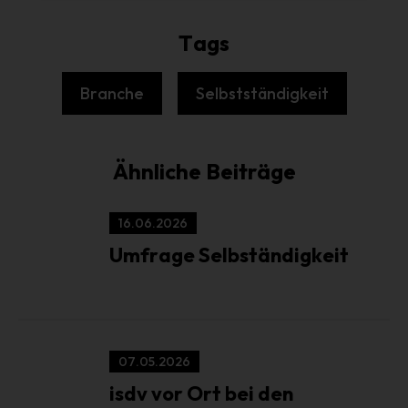
die Anpassung oder Veränderung, das Auslesen, das
Abfragen, die Verwendung, die Offenlegung durch
Tags
Übermittlung, Verbreitung oder eine andere Form der
Bereitstellung, den Abgleich oder die Verknüpfung, die
Einschränkung, das Löschen oder die Vernichtung.
Branche
Selbstständigkeit
.
d) Einschränkung der Verarbeitung
Einschränkung der Verarbeitung ist die Markierung
gespeicherter personenbezogener Daten mit dem Ziel,
Ähnliche Beiträge
ihre künftige Verarbeitung einzuschränken.
e) Profiling
16.06.2026
Profiling ist jede Art der automatisierten Verarbeitung
Umfrage Selbständigkeit
personenbezogener Daten, die darin besteht, dass diese
personenbezogenen Daten verwendet werden, um
bestimmte persönliche Aspekte, die sich auf eine
natürliche Person beziehen, zu bewerten, insbesondere,
um Aspekte bezüglich Arbeitsleistung, wirtschaftlicher
07.05.2026
Lage, Gesundheit, persönlicher Vorlieben, Interessen,
Zuverlässigkeit, Verhalten, Aufenthaltsort oder
isdv vor Ort bei den
Ortswechsel dieser natürlichen Person zu analysieren