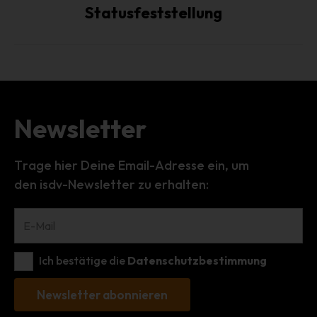
Verarbeitung von personenbezogenen Daten entscheidet.
Statusfeststellung
Sind die Zwecke und Mittel dieser Verarbeitung durch das
Unionsrecht oder das Recht der Mitgliedstaaten
vorgegeben, so kann der Verantwortliche
beziehungsweise können die bestimmten Kriterien seiner
Benennung nach dem Unionsrecht oder dem Recht der
Mitgliedstaaten vorgesehen werden.
Newsletter
h) Auftragsverarbeiter
Auftragsverarbeiter ist eine natürliche oder juristische
Person, Behörde, Einrichtung oder andere Stelle, die
Trage hier Deine Email-Adresse ein, um
personenbezogene Daten im Auftrag des
den isdv-Newsletter zu erhalten:
Verantwortlichen verarbeitet.
i) Empfänger
Empfänger ist eine natürliche oder juristische Person,
Behörde, Einrichtung oder andere Stelle, der
Ich bestätige die
Datenschutzbestimmung
personenbezogene Daten offengelegt werden,
unabhängig davon, ob es sich bei ihr um einen Dritten
Newsletter abonnieren
handelt oder nicht. Behörden, die im Rahmen eines
bestimmten Untersuchungsauftrags nach dem