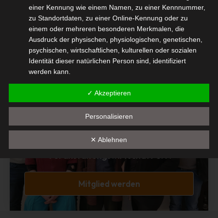
einer Kennung wie einem Namen, zu einer Kennnummer,
Diesen Beitrag teilen
zu Standortdaten, zu einer Online-Kennung oder zu
einem oder mehreren besonderen Merkmalen, die
Ausdruck der physischen, physiologischen, genetischen,
psychischen, wirtschaftlichen, kulturellen oder sozialen
Identität dieser natürlichen Person sind, identifiziert
werden kann.
b) betroffene Person
✓ Akzeptieren
Betroffene Person ist jede identifizierte oder
Mitglied Werden
identifizierbare natürliche Person, deren
Personalisieren
personenbezogene Daten von dem für die Verarbeitung
Interessengemeinschaft der
Verantwortlichen verarbeitet werden.
✕ Ablehnen
selbständigen DienstleisterInnen in der
c) Verarbeitung
Veranstaltungswirtschaft e.V.
Verarbeitung ist jeder mit oder ohne Hilfe automatisierter
Verfahren ausgeführte Vorgang oder jede solche
Mitglied werden
Vorgangsreihe im Zusammenhang mit
personenbezogenen Daten wie das Erheben, das
Erfassen, die Organisation, das Ordnen, die Speicherung,