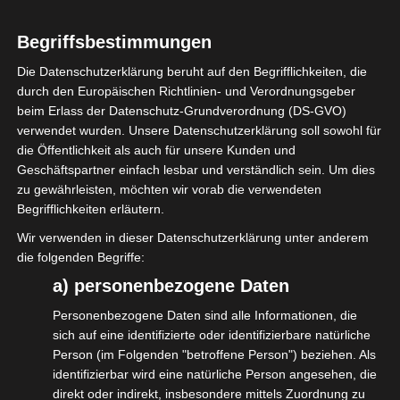
ganzen Rest, aber tatsächlich auch für uns
Selbstständige in der
Begriffsbestimmungen
Veranstaltungswirtschaft nicht unerheblich.
Die Datenschutzerklärung beruht auf den Begrifflichkeiten, die
durch den Europäischen Richtlinien- und Verordnungsgeber
Ein Plädoyer für mehr Mut und
beim Erlass der Datenschutz-Grundverordnung (DS-GVO)
unternehmerisches Handeln bei der
verwendet wurden. Unsere Datenschutzerklärung soll sowohl für
Gestaltung der Tagessätze.
die Öffentlichkeit als auch für unsere Kunden und
Geschäftspartner einfach lesbar und verständlich sein. Um dies
Mehr dazu unter:
zu gewährleisten, möchten wir vorab die verwendeten
Begrifflichkeiten erläutern.
https://www.isdv.net/tagessaetze.html
Wir verwenden in dieser Datenschutzerklärung unter anderem
#WirGemeinsamJetzt #isdv #tagessatz
die folgenden Begriffe:
#mehrGeld #rockNrollisNotForFree
a) personenbezogene Daten
Personenbezogene Daten sind alle Informationen, die
„
sich auf eine identifizierte oder identifizierbare natürliche
Person (im Folgenden "betroffene Person") beziehen. Als
identifizierbar wird eine natürliche Person angesehen, die
direkt oder indirekt, insbesondere mittels Zuordnung zu