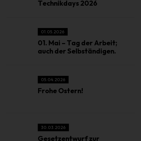
Technikdays 2026
oder vorherzusagen.
f) Pseudonymisierung
Pseudonymisierung ist die Verarbeitung
01.05.2026
personenbezogener Daten in einer Weise, auf welche die
personenbezogenen Daten ohne Hinzuziehung
01. Mai – Tag der Arbeit;
zusätzlicher Informationen nicht mehr einer spezifischen
auch der Selbständigen.
betroffenen Person zugeordnet werden können, sofern
diese zusätzlichen Informationen gesondert aufbewahrt
werden und technischen und organisatorischen
Maßnahmen unterliegen, die gewährleisten, dass die
05.04.2026
personenbezogenen Daten nicht einer identifizierten oder
identifizierbaren natürlichen Person zugewiesen werden.
Frohe Ostern!
g) Verantwortlicher oder für die
Verarbeitung Verantwortlicher
Verantwortlicher oder für die Verarbeitung
Verantwortlicher ist die natürliche oder juristische Person,
30.03.2026
Behörde, Einrichtung oder andere Stelle, die allein oder
Gesetzentwurf zur
gemeinsam mit anderen über die Zwecke und Mittel der