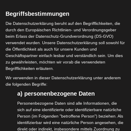
Wir möchten für Euch und die Branche gestärkt aus dieser Krise
hervorgehen.
Begriffsbestimmungen
#WirGemeinsamJetzt
Die Datenschutzerklärung beruht auf den Begrifflichkeiten, die
„
durch den Europäischen Richtlinien- und Verordnungsgeber
beim Erlass der Datenschutz-Grundverordnung (DS-GVO)
verwendet wurden. Unsere Datenschutzerklärung soll sowohl für
die Öffentlichkeit als auch für unsere Kunden und
Geschäftspartner einfach lesbar und verständlich sein. Um dies
Diesen Beitrag teilen
zu gewährleisten, möchten wir vorab die verwendeten
Begrifflichkeiten erläutern.
Wir verwenden in dieser Datenschutzerklärung unter anderem
die folgenden Begriffe:
a) personenbezogene Daten
Personenbezogene Daten sind alle Informationen, die
sich auf eine identifizierte oder identifizierbare natürliche
Mitglied Werden
Person (im Folgenden "betroffene Person") beziehen. Als
identifizierbar wird eine natürliche Person angesehen, die
direkt oder indirekt, insbesondere mittels Zuordnung zu
Interessengemeinschaft der