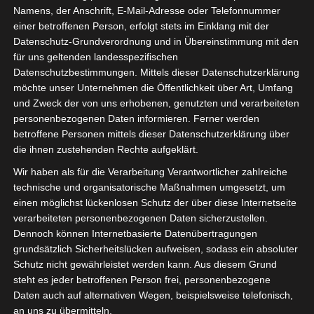
Namens, der Anschrift, E-Mail-Adresse oder Telefonnummer
einer betroffenen Person, erfolgt stets im Einklang mit der
Datenschutz-Grundverordnung und in Übereinstimmung mit den
für uns geltenden landesspezifischen
Datenschutzbestimmungen. Mittels dieser Datenschutzerklärung
möchte unser Unternehmen die Öffentlichkeit über Art, Umfang
und Zweck der von uns erhobenen, genutzten und verarbeiteten
personenbezogenen Daten informieren. Ferner werden
betroffene Personen mittels dieser Datenschutzerklärung über
die ihnen zustehenden Rechte aufgeklärt.
Wir haben als für die Verarbeitung Verantwortlicher zahlreiche
technische und organisatorische Maßnahmen umgesetzt, um
Fast täglich trifft sich der Vorstand so oder in anderen
einen möglichst lückenlosen Schutz der über diese Internetseite
Konstellationen, um über die aktuelle Lage, Neuigkeiten,
verarbeiteten personenbezogenen Daten sicherzustellen.
Maßnahmen und das weitere Vorgehen zu sprechen.
Dennoch können Internetbasierte Datenübertragungen
grundsätzlich Sicherheitslücken aufweisen, sodass ein absoluter
Via GoToMeeting können wir einen regen Austausch halten, wir
Schutz nicht gewährleistet werden kann. Aus diesem Grund
wachsen weiter zusammen und bauen uns in Tiefphasen auch mal
steht es jeder betroffenen Person frei, personenbezogene
Daten auch auf alternativen Wegen, beispielsweise telefonisch,
wieder auf.
an uns zu übermitteln.