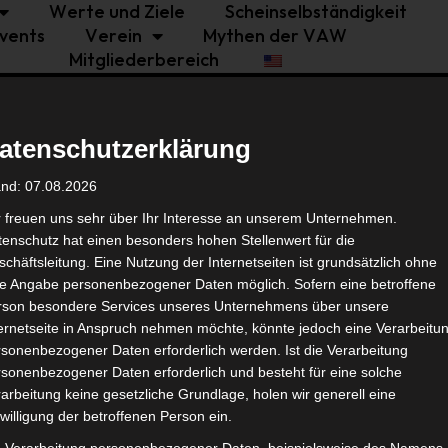
Werte und Ziele
Scheinselbständigkeit
vents
Verein
Mythen der VAW
Mitgliederbereich
atenschutzerklärung
and: 07.08.2026
r freuen uns sehr über Ihr Interesse an unserem Unternehmen.
enschutz hat einen besonders hohen Stellenwert für die
Ich bestätige die
Datenschutzbestimmung
chäftsleitung. Eine Nutzung der Internetseiten ist grundsätzlich ohne
de Angabe personenbezogener Daten möglich. Sofern eine betroffene
Newsletter abonnieren
rson besondere Services unseres Unternehmens über unsere
ternetseite in Anspruch nehmen möchte, könnte jedoch eine Verarbeitu
Alternative:
sonenbezogener Daten erforderlich werden. Ist die Verarbeitung
sonenbezogener Daten erforderlich und besteht für eine solche
arbeitung keine gesetzliche Grundlage, holen wir generell eine
willigung der betroffenen Person ein.