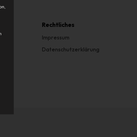
on,
takt
Rechtliches
n
akt
Impressum
il
Datenschutzerklärung