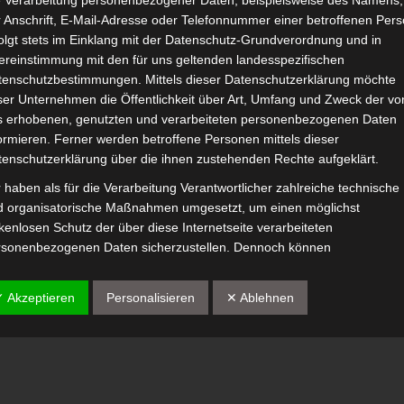
e Verarbeitung personenbezogener Daten, beispielsweise des Namens,
 Anschrift, E-Mail-Adresse oder Telefonnummer einer betroffenen Pers
olgt stets im Einklang mit der Datenschutz-Grundverordnung und in
ereinstimmung mit den für uns geltenden landesspezifischen
isdv
Über uns
Kon
tenschutzbestimmungen. Mittels dieser Datenschutzerklärung möchte
ser Unternehmen die Öffentlichkeit über Art, Umfang und Zweck der vo
Aktuelles
Verein
Kont
s erhobenen, genutzten und verarbeiteten personenbezogenen Daten
ormieren. Ferner werden betroffene Personen mittels dieser
Tagessatz
Vorstand
E-Ma
tenschutzerklärung über die ihnen zustehenden Rechte aufgeklärt.
Mitglied werden
 haben als für die Verarbeitung Verantwortlicher zahlreiche technische
d organisatorische Maßnahmen umgesetzt, um einen möglichst
isdv Wiki
kenlosen Schutz der über diese Internetseite verarbeiteten
rsonenbezogenen Daten sicherzustellen. Dennoch können
ernetbasierte Datenübertragungen grundsätzlich Sicherheitslücken
weisen, sodass ein absoluter Schutz nicht gewährleistet werden kann.
✓ Akzeptieren
Personalisieren
✕ Ablehnen
 diesem Grund steht es jeder betroffenen Person frei,
rsonenbezogene Daten auch auf alternativen Wegen, beispielsweise
efonisch, an uns zu übermitteln.
egriffsbestimmungen