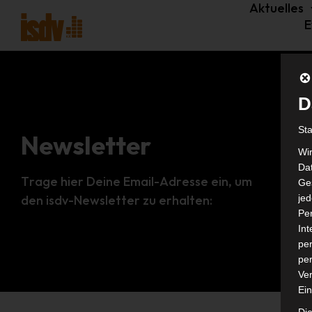
Aktuelles
E
D
St
Newsletter
Wi
Dat
Trage hier Deine Email-Adresse ein, um
Ges
den isdv-Newsletter zu erhalten:
je
Pe
In
per
per
Ver
Ein