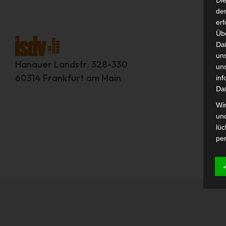
Di
der
erf
Üb
Da
un
Hanauer Landstr. 328-330
un
60314 Frankfurt am Main
inf
Da
Wir
un
lüc
pe
Int
auf
Aus
pe
tel
B