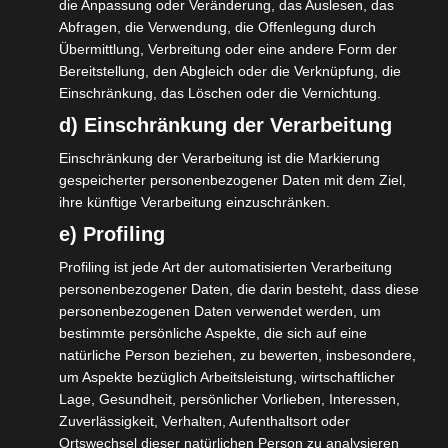
die Anpassung oder Veränderung, das Auslesen, das
Viel schwieriger sind die Fragen zum
Abfragen, die Verwendung, die Offenlegung durch
Übermittlung, Verbreitung oder eine andere Form der
zweiten Themenkomplex und der Blick in die
Bereitstellung, den Abgleich oder die Verknüpfung, die
Zukunft. Die Lage ist viel zu
Einschränkung, das Löschen oder die Vernichtung.
dynamisch. Besonnene und gut überlegte
d) Einschränkung der Verarbeitung
Entscheidungen sind das Gebot der Stunde.
Einschränkung der Verarbeitung ist die Markierung
Über die Entwicklung der Situation in den
gespeicherter personenbezogener Daten mit dem Ziel,
ihre künftige Verarbeitung einzuschränken.
nächsten Wochen können wir nur
e) Profiling
spekulieren und wir möchten deshalb
momentan von vorschnellen allgemeinen
Profiling ist jede Art der automatisierten Verarbeitung
personenbezogener Daten, die darin besteht, dass diese
Statements oder Forderungen absehen.
personenbezogenen Daten verwendet werden, um
Was dabei passieren kann, hat sich
bestimmte persönliche Aspekte, die sich auf eine
eindrucksvoll am Statement vom BDKV
natürliche Person beziehen, zu bewerten, insbesondere,
um Aspekte bezüglich Arbeitsleistung, wirtschaftlicher
gezeigt, welches der Verband bereits letzte
Lage, Gesundheit, persönlicher Vorlieben, Interessen,
Woche veröffentlicht hat:
Zuverlässigkeit, Verhalten, Aufenthaltsort oder
Ortswechsel dieser natürlichen Person zu analysieren