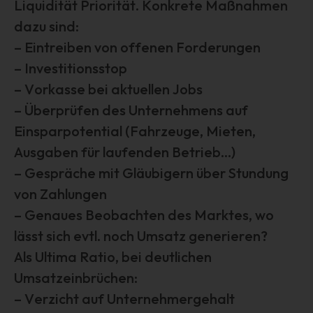
Liquidität Priorität. Konkrete Maßnahmen
betreffenden personenbezogenen Daten einverstanden
ist.
dazu sind:
– Eintreiben von offenen Forderungen
Name und Anschrift des für die
– Investitionsstop
Verarbeitung Verantwortlichen
– Vorkasse bei aktuellen Jobs
Verantwortlicher im Sinne der Datenschutz-Grundverordnung,
– Überprüfen des Unternehmens auf
sonstiger in den Mitgliedstaaten der Europäischen Union
Einsparpotential (Fahrzeuge, Mieten,
geltenden Datenschutzgesetze und anderer Bestimmungen mit
datenschutzrechtlichem Charakter ist:
Ausgaben für laufenden Betrieb…)
Interessengemeinschaft der selbständigen DienstleisterInnen in
– Gespräche mit Gläubigern über Stundung
der Veranstaltungswirtschaft e.V.
von Zahlungen
1. Vorsitzender Marcus Pohl
– Genaues Beobachten des Marktes, wo
Hanauer Landstr. 328-330
lässt sich evtl. noch Umsatz generieren?
60314 Frankfurt am Main - Deutschland
Als Ultima Ratio, bei deutlichen
Telefon: +49 69 800 88 703
Umsatzeinbrüchen:
E-Mail:
– Verzicht auf Unternehmergehalt