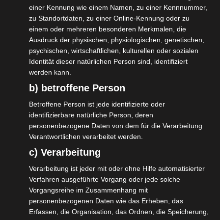
einer Kennung wie einem Namen, zu einer Kennnummer,
Auswirkungen das Virus und die Folgen
zu Standortdaten, zu einer Online-Kennung oder zu
daraus auf unsere Branche haben wird.
einem oder mehreren besonderen Merkmalen, die
Ausdruck der physischen, physiologischen, genetischen,
Zum ersten Thema, dass sich relativ konkret
psychischen, wirtschaftlichen, kulturellen oder sozialen
mit den vertraglichen Beziehungen und
Identität dieser natürlichen Person sind, identifiziert
rechtlichen Folgen daraus beantworten
werden kann.
lässt, haben wir bereits in der letzten Woche
b) betroffene Person
zu einem Webinar für unsere Mitglieder
Betroffene Person ist jede identifizierte oder
eingeladen. Wir werden heute Nachmittag
identifizierbare natürliche Person, deren
personenbezogene Daten von dem für die Verarbeitung
besprechen, welche rechtlichen Regelungen
Verantwortlichen verarbeitet werden.
hier greifen und auch versuchen, konkrete
c) Verarbeitung
Fragen zu beantworten:
Verarbeitung ist jeder mit oder ohne Hilfe automatisierter
https://isdv.net/forum/viewtopic.php?
Verfahren ausgeführte Vorgang oder jede solche
f=51&t=134
Vorgangsreihe im Zusammenhang mit
personenbezogenen Daten wie das Erheben, das
Die Aufzeichnung dazu findet Ihr im
Erfassen, die Organisation, das Ordnen, die Speicherung,
Anschluss im geschlossenen Forum.