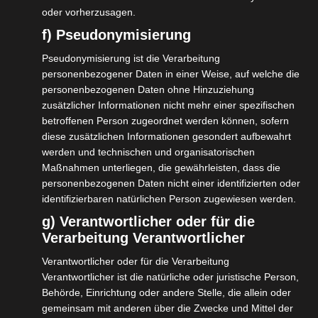
https://bit.ly/39y7B1m
oder vorherzusagen.
Die Replik folgte auf dem Fuße:
f) Pseudonymisierung
http://beta.musikwoche.de/details/448475
Pseudonymisierung ist die Verarbeitung
Die eigene Mitgliedschaft revidiert dann
personenbezogener Daten in einer Weise, auf welche die
zusätzlich noch die Aussage des Verbandes:
personenbezogenen Daten ohne Hinzuziehung
http://beta.musikwoche.de/details/448518
zusätzlicher Informationen nicht mehr einer spezifischen
betroffenen Person zugeordnet werden können, sofern
Wenn wir die ersten Konzertabsagen in
diese zusätzlichen Informationen gesondert aufbewahrt
Deutschland erleben, und die
werden und technischen und organisatorischen
Maßnahmen unterliegen, die gewährleisten, dass die
Wahrscheinlichkeit solcher Szenarien sind in
personenbezogenen Daten nicht einer identifizierten oder
der letzten Woche deutlich gestiegen, wird
identifizierbaren natürlichen Person zugewiesen werden.
die Warnung vom BDKV möglicherweise von
g) Verantwortlicher oder für die
der Realität überholt werden, aber auch
Verarbeitung Verantwortlicher
schon längst verhallt sein.
Verantwortlicher oder für die Verarbeitung
Ein Problem sehen wir auch in den sozialen
Verantwortlicher ist die natürliche oder juristische Person,
Behörde, Einrichtung oder andere Stelle, die allein oder
Netzwerken. Die Nachrichten über die
gemeinsam mit anderen über die Zwecke und Mittel der