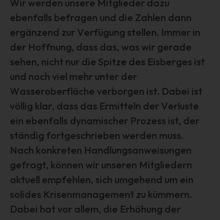
Wir werden unsere Mitglieder dazu
Unionsrecht oder dem Recht der Mitgliedstaaten
ebenfalls befragen und die Zahlen dann
möglicherweise personenbezogene Daten erhalten,
ergänzend zur Verfügung stellen. Immer in
gelten jedoch nicht als Empfänger.
der Hoffnung, dass das, was wir gerade
j) Dritter
sehen, nicht nur die Spitze des Eisberges ist
Dritter ist eine natürliche oder juristische Person,
und noch viel mehr unter der
Behörde, Einrichtung oder andere Stelle außer der
betroffenen Person, dem Verantwortlichen, dem
Wasseroberfläche verborgen ist. Dabei ist
Auftragsverarbeiter und den Personen, die unter der
völlig klar, dass das Ermitteln der Verluste
unmittelbaren Verantwortung des Verantwortlichen oder
des Auftragsverarbeiters befugt sind, die
ein ebenfalls dynamischer Prozess ist, der
personenbezogenen Daten zu verarbeiten.
ständig fortgeschrieben werden muss.
k) Einwilligung
Nach konkreten Handlungsanweisungen
Einwilligung ist jede von der betroffenen Person freiwillig
gefragt, können wir unseren Mitgliedern
für den bestimmten Fall in informierter Weise und
aktuell empfehlen, sich umgehend um ein
unmissverständlich abgegebene Willensbekundung in
solides Krisenmanagement zu kümmern.
Form einer Erklärung oder einer sonstigen eindeutigen
bestätigenden Handlung, mit der die betroffene Person zu
Dabei hat vor allem, die Erhöhung der
verstehen gibt, dass sie mit der Verarbeitung der sie