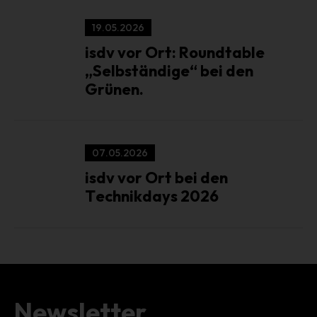
Daten sicherzustellen. Die anonymen Daten der Server-Logfiles
werden getrennt von allen durch eine betroffene Person
19.05.2026
angegebenen personenbezogenen Daten gespeichert.
isdv vor Ort: Roundtable
„Selbständige“ bei den
Registrierung auf unserer Internetseite
Grünen.
Die betroffene Person hat die Möglichkeit, sich auf der
Internetseite des für die Verarbeitung Verantwortlichen unter
Angabe von personenbezogenen Daten zu registrieren. Welche
personenbezogenen Daten dabei an den für die Verarbeitung
07.05.2026
Verantwortlichen übermittelt werden, ergibt sich aus der
isdv vor Ort bei den
jeweiligen Eingabemaske, die für die Registrierung verwendet
wird. Die von der betroffenen Person eingegebenen
Technikdays 2026
personenbezogenen Daten werden ausschließlich für die
interne Verwendung bei dem für die Verarbeitung
Verantwortlichen und für eigene Zwecke erhoben und
gespeichert. Der für die Verarbeitung Verantwortliche kann die
Weitergabe an einen oder mehrere Auftragsverarbeiter,
beispielsweise einen Paketdienstleister, veranlassen, der die
personenbezogenen Daten ebenfalls ausschließlich für eine
Newsletter
interne Verwendung, die dem für die Verarbeitung