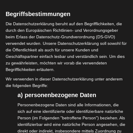
Begriffsbestimmungen
Die Datenschutzerklärung beruht auf den Begrifflichkeiten, die
durch den Europäischen Richtlinien- und Verordnungsgeber
Liebe Mitglieder!
beim Erlass der Datenschutz-Grundverordnung (DS-GVO)
Seit der zunehmenden Verbreitung des
verwendet wurden. Unsere Datenschutzerklärung soll sowohl für
die Öffentlichkeit als auch für unsere Kunden und
Coronavirus‘ in Europa und der daraus
Geschäftspartner einfach lesbar und verständlich sein. Um dies
folgenden Absagen von vielen Messen und
zu gewährleisten, möchten wir vorab die verwendeten
Veranstaltungen sowie der Untersagung
Begrifflichkeiten erläutern.
von größeren Shows und Veranstaltungen in
Wir verwenden in dieser Datenschutzerklärung unter anderem
die folgenden Begriffe:
der Schweiz und in Frankreich, erreichen uns
a) personenbezogene Daten
viele Anfragen von Mitgliedern und
Kollegen.
Personenbezogene Daten sind alle Informationen, die
sich auf eine identifizierte oder identifizierbare natürliche
Dabei sind zahlreiche konkrete Fragen zu
Person (im Folgenden "betroffene Person") beziehen. Als
Storno- und Absageregelungen, aber auch
identifizierbar wird eine natürliche Person angesehen, die
viele besorgte Nachfragen, welche
direkt oder indirekt, insbesondere mittels Zuordnung zu