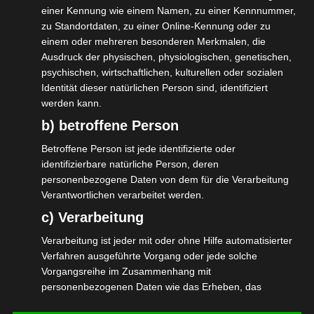
einer Kennung wie einem Namen, zu einer Kennnummer,
an.
zu Standortdaten, zu einer Online-Kennung oder zu
einem oder mehreren besonderen Merkmalen, die
In 36,77 % der Fällen ergibt sich eine gleiche
Ausdruck der physischen, physiologischen, genetischen,
Förderung, wie beantragt.
psychischen, wirtschaftlichen, kulturellen oder sozialen
Identität dieser natürlichen Person sind, identifiziert
In 42,69 % der Fällen wurde eine
werden kann.
Nachzahlung beantragt.
b) betroffene Person
Betroffene Person ist jede identifizierte oder
Im Durchschnitt und vorbehaltlich der noch
identifizierbare natürliche Person, deren
laufenden Prüfung, ergibt sich eine
personenbezogene Daten von dem für die Verarbeitung
durchschnittliche Nachzahlung von 4.064,00
Verantwortlichen verarbeitet werden.
Euro von Fördermitteln an die Unternehmen
c) Verarbeitung
der Veranstaltungswirtschaft.
Verarbeitung ist jeder mit oder ohne Hilfe automatisierter
Verfahren ausgeführte Vorgang oder jede solche
Latest News von gestern: Die Abgabe der
Vorgangsreihe im Zusammenhang mit
Schlussabrechnung ist letztmalig bis zum
personenbezogenen Daten wie das Erheben, das
Erfassen, die Organisation, das Ordnen, die Speicherung,
30.09.24 verlängert worden.