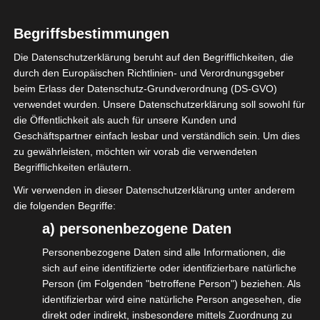
Nach einem Gespräch des
Begriffsbestimmungen
#ForumVeranstaltungswirtschaft mit dem
Die Datenschutzerklärung beruht auf den Begrifflichkeiten, die
für die Abrechnung der Corona-Hilfen
durch den Europäischen Richtlinien- und Verordnungsgeber
beim Erlass der Datenschutz-Grundverordnung (DS-GVO)
zuständigen Referat VII des
verwendet wurden. Unsere Datenschutzerklärung soll sowohl für
Bundesministeriums für Wirtschaft und
die Öffentlichkeit als auch für unsere Kunden und
Klimaschutz (BMWK), gibt es aktuelle Zahlen
Geschäftspartner einfach lesbar und verständlich sein. Um dies
zu gewährleisten, möchten wir vorab die verwendeten
zum Stand der Hilfen.
Begrifflichkeiten erläutern.
Eingereichte Schluss- und
Wir verwenden in dieser Datenschutzerklärung unter anderem
die folgenden Begriffe:
Endabrechnungen: ca. 472.939 von 2,3
a) personenbezogene Daten
Millionen Anträgen insgesamt.
Personenbezogene Daten sind alle Informationen, die
Davon Unternehmen der
sich auf eine identifizierte oder identifizierbare natürliche
Veranstaltungswirtschaft: 27.420.
Person (im Folgenden "betroffene Person") beziehen. Als
identifizierbar wird eine natürliche Person angesehen, die
In 20,54 % der Fällen steht eine Rückzahlung
direkt oder indirekt, insbesondere mittels Zuordnung zu