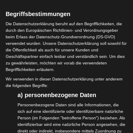
e.V. (BVFK) am Mittwoch, 20.03.24 um 15:30
Begriffsbestimmungen
Uhr Halle 11.0 Stand E 05.
Die Datenschutzerklärung beruht auf den Begrifflichkeiten, die
Das Thema: Soziale Absicherung für
durch den Europäischen Richtlinien- und Verordnungsgeber
beim Erlass der Datenschutz-Grundverordnung (DS-GVO)
Selbstständige
verwendet wurden. Unsere Datenschutzerklärung soll sowohl für
die Öffentlichkeit als auch für unsere Kunden und
Es sprechen dazu:
Geschäftspartner einfach lesbar und verständlich sein. Um dies
zu gewährleisten, möchten wir vorab die verwendeten
Dr. Andreas Lutz, Verband der Gründer und
Begrifflichkeiten erläutern.
Selbstständigen Deutschland (VGSD) e.V.
Wir verwenden in dieser Datenschutzerklärung unter anderem
Marcus Pohl, Interessengemeinschaft der
die folgenden Begriffe:
a) personenbezogene Daten
selbstständigen DienstleisterInnen in der
Veranstaltungswirtschaft e.V. (isdv)
Personenbezogene Daten sind alle Informationen, die
sich auf eine identifizierte oder identifizierbare natürliche
Jörg Geißler, VRFF BG Freie – die
Person (im Folgenden "betroffene Person") beziehen. Als
identifizierbar wird eine natürliche Person angesehen, die
Mediengewerkschaft
direkt oder indirekt, insbesondere mittels Zuordnung zu