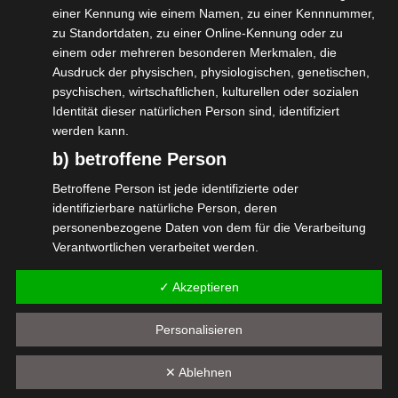
einer Kennung wie einem Namen, zu einer Kennnummer,
Frank Trautmann, Bundesverband der
zu Standortdaten, zu einer Online-Kennung oder zu
Fernsehkameraleute e.V., BVFK
einem oder mehreren besonderen Merkmalen, die
Ausdruck der physischen, physiologischen, genetischen,
Rechtsanwalt Tobias Sommer
psychischen, wirtschaftlichen, kulturellen oder sozialen
Identität dieser natürlichen Person sind, identifiziert
Moderation: Anke Seeling
werden kann.
b) betroffene Person
Sei dabei, rede mit.
Betroffene Person ist jede identifizierte oder
#wirGemeinsamJetzt #selbstaendig #isdv
identifizierbare natürliche Person, deren
#Scheinselbständigkeit #bvfk #vgsd
personenbezogene Daten von dem für die Verarbeitung
Verantwortlichen verarbeitet werden.
#prolightsound24
c) Verarbeitung
✓ Akzeptieren
Verarbeitung ist jeder mit oder ohne Hilfe automatisierter
Verfahren ausgeführte Vorgang oder jede solche
Personalisieren
Vorgangsreihe im Zusammenhang mit
Diesen Beitrag teilen
personenbezogenen Daten wie das Erheben, das
✕ Ablehnen
Erfassen, die Organisation, das Ordnen, die Speicherung,