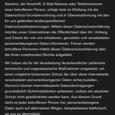
Namens, der Anschrift, E-Mail-Adresse oder Telefonnummer
einer betroffenen Person, erfolgt stets im Einklang mit der
Datenschutz-Grundverordnung und in Übereinstimmung mit den
für uns geltenden landesspezifischen
Datenschutzbestimmungen. Mittels dieser Datenschutzerklärung
möchte unser Unternehmen die Öffentlichkeit über Art, Umfang
und Zweck der von uns erhobenen, genutzten und verarbeiteten
personenbezogenen Daten informieren. Ferner werden
betroffene Personen mittels dieser Datenschutzerklärung über
die ihnen zustehenden Rechte aufgeklärt.
Wir haben als für die Verarbeitung Verantwortlicher zahlreiche
technische und organisatorische Maßnahmen umgesetzt, um
einen möglichst lückenlosen Schutz der über diese Internetseite
verarbeiteten personenbezogenen Daten sicherzustellen.
Dennoch können Internetbasierte Datenübertragungen
grundsätzlich Sicherheitslücken aufweisen, sodass ein absoluter
Der Deutsche Tonkünstlerverband
Schutz nicht gewährleistet werden kann. Aus diesem Grund
steht es jeder betroffenen Person frei, personenbezogene
Brandenburg ( DTKV Brandenburg) hat eine
Daten auch auf alternativen Wegen, beispielsweise telefonisch,
Petition im Bundestag gestartet, um eine
an uns zu übermitteln.