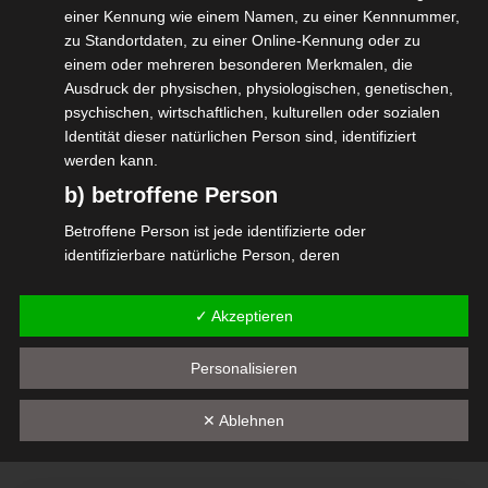
einer Kennung wie einem Namen, zu einer Kennnummer,
Vielen Dank.
zu Standortdaten, zu einer Online-Kennung oder zu
einem oder mehreren besonderen Merkmalen, die
Hier der Link zur Petition:
Ausdruck der physischen, physiologischen, genetischen,
psychischen, wirtschaftlichen, kulturellen oder sozialen
https://epetitionen.bundestag.de/petitionen
Identität dieser natürlichen Person sind, identifiziert
werden kann.
#isdv #dtkv #wirGemeinsamJetzt #bagsv
b) betroffene Person
#selbstaendig #petition
Betroffene Person ist jede identifizierte oder
identifizierbare natürliche Person, deren
personenbezogene Daten von dem für die Verarbeitung
Verantwortlichen verarbeitet werden.
✓ Akzeptieren
Diesen Beitrag teilen
c) Verarbeitung
Personalisieren
Verarbeitung ist jeder mit oder ohne Hilfe automatisierter
Verfahren ausgeführte Vorgang oder jede solche
✕ Ablehnen
Vorgangsreihe im Zusammenhang mit
personenbezogenen Daten wie das Erheben, das
Erfassen, die Organisation, das Ordnen, die Speicherung,