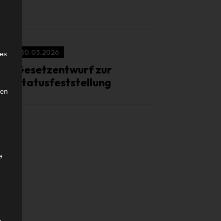
e
30.03.2026
ies
Gesetzentwurf zur
Statusfeststellung
den
e