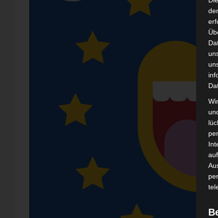
Di
der
erf
Üb
Da
un
un
inf
Da
Wir
un
lüc
pe
Int
auf
Aus
pe
tel
B