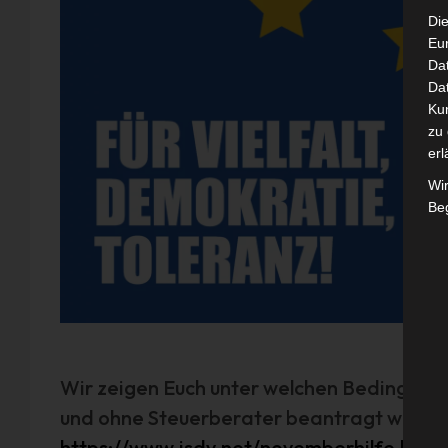
Die
Eu
Da
Dat
Ku
zu 
erl
Wi
Beg
Wir zeigen Euch unter welchen Bedingung
und ohne Steuerberater beantragt werde
https://www.isdv.net/novemberhilfe.html