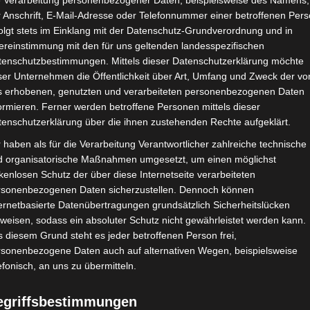
e Verarbeitung personenbezogener Daten, beispielsweise des Namens,
 Anschrift, E-Mail-Adresse oder Telefonnummer einer betroffenen Pers
olgt stets im Einklang mit der Datenschutz-Grundverordnung und in
ereinstimmung mit den für uns geltenden landesspezifischen
tenschutzbestimmungen. Mittels dieser Datenschutzerklärung möchte
ser Unternehmen die Öffentlichkeit über Art, Umfang und Zweck der vo
s erhobenen, genutzten und verarbeiteten personenbezogenen Daten
ormieren. Ferner werden betroffene Personen mittels dieser
tenschutzerklärung über die ihnen zustehenden Rechte aufgeklärt.
 haben als für die Verarbeitung Verantwortlicher zahlreiche technische
d organisatorische Maßnahmen umgesetzt, um einen möglichst
kenlosen Schutz der über diese Internetseite verarbeiteten
rsonenbezogenen Daten sicherzustellen. Dennoch können
ernetbasierte Datenübertragungen grundsätzlich Sicherheitslücken
weisen, sodass ein absoluter Schutz nicht gewährleistet werden kann.
 diesem Grund steht es jeder betroffenen Person frei,
rsonenbezogene Daten auch auf alternativen Wegen, beispielsweise
efonisch, an uns zu übermitteln.
egriffsbestimmungen