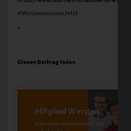
#WirGemeinsamJetzt
„
Diesen Beitrag teilen
Mitglied Werden
Interessengemeinschaft der