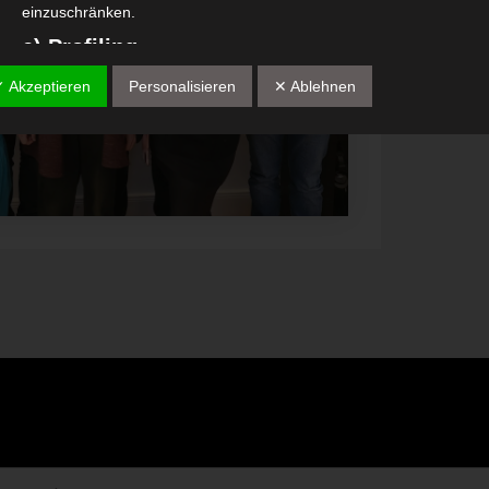
einzuschränken.
e) Profiling
Profiling ist jede Art der automatisierten Verarbeitung
✓ Akzeptieren
Personalisieren
✕ Ablehnen
personenbezogener Daten, die darin besteht, dass diese
personenbezogenen Daten verwendet werden, um bestimmte
persönliche Aspekte, die sich auf eine natürliche Person beziehen, 
bewerten, insbesondere, um Aspekte bezüglich Arbeitsleistung,
wirtschaftlicher Lage, Gesundheit, persönlicher Vorlieben, Interesse
Zuverlässigkeit, Verhalten, Aufenthaltsort oder Ortswechsel dieser
natürlichen Person zu analysieren oder vorherzusagen.
f) Pseudonymisierung
Pseudonymisierung ist die Verarbeitung personenbezogener Daten 
einer Weise, auf welche die personenbezogenen Daten ohne
Hinzuziehung zusätzlicher Informationen nicht mehr einer spezifisc
betroffenen Person zugeordnet werden können, sofern diese
zusätzlichen Informationen gesondert aufbewahrt werden und
technischen und organisatorischen Maßnahmen unterliegen, die
gewährleisten, dass die personenbezogenen Daten nicht einer