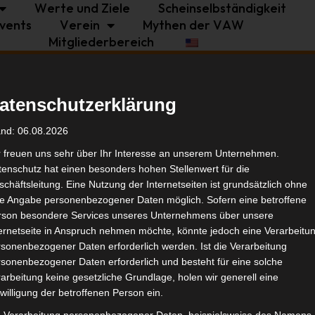
Werte und Ziele
Scheinselbständigkeit
vents
Verein
Mythen der VAW
Mitgliederbereich
Politik
Branche
Selbstständigkeit
atenschutzerklärung
agen
Tags
and: 06.08.2026
r freuen uns sehr über Ihr Interesse an unserem Unternehmen.
enschutz hat einen besonders hohen Stellenwert für die
Bran
chäftsleitung. Eine Nutzung der Internetseiten ist grundsätzlich ohne
de Angabe personenbezogener Daten möglich. Sofern eine betroffene
rson besondere Services unseres Unternehmens über unsere
Ähnl
ternetseite in Anspruch nehmen möchte, könnte jedoch eine Verarbeitu
sonenbezogener Daten erforderlich werden. Ist die Verarbeitung
sonenbezogener Daten erforderlich und besteht für eine solche
arbeitung keine gesetzliche Grundlage, holen wir generell eine
willigung der betroffenen Person ein.