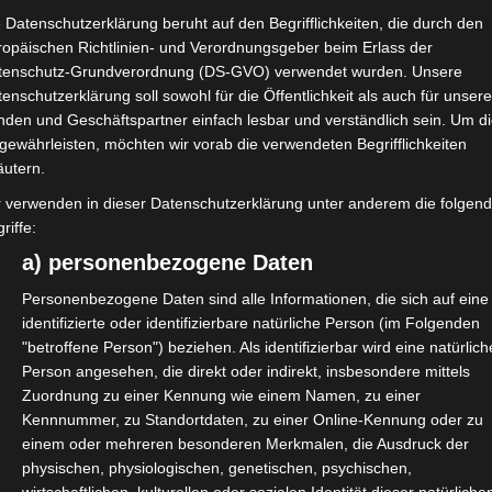
 Datenschutzerklärung beruht auf den Begrifflichkeiten, die durch den
ropäischen Richtlinien- und Verordnungsgeber beim Erlass der
tenschutz-Grundverordnung (DS-GVO) verwendet wurden. Unsere
enschutzerklärung soll sowohl für die Öffentlichkeit als auch für unser
nden und Geschäftspartner einfach lesbar und verständlich sein. Um d
gewährleisten, möchten wir vorab die verwendeten Begrifflichkeiten
äutern.
r verwenden in dieser Datenschutzerklärung unter anderem die folgen
riffe:
a) personenbezogene Daten
Personenbezogene Daten sind alle Informationen, die sich auf eine
identifizierte oder identifizierbare natürliche Person (im Folgenden
"betroffene Person") beziehen. Als identifizierbar wird eine natürlich
Person angesehen, die direkt oder indirekt, insbesondere mittels
Zuordnung zu einer Kennung wie einem Namen, zu einer
Kennnummer, zu Standortdaten, zu einer Online-Kennung oder zu
en die Novemberhilfe vereinfacht
einem oder mehreren besonderen Merkmalen, die Ausdruck der
n kann:
physischen, physiologischen, genetischen, psychischen,