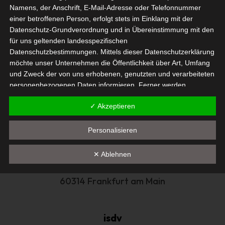
Namens, der Anschrift, E-Mail-Adresse oder Telefonnummer
einer betroffenen Person, erfolgt stets im Einklang mit der
Datenschutz-Grundverordnung und in Übereinstimmung mit den
für uns geltenden landesspezifischen
Datenschutzbestimmungen. Mittels dieser Datenschutzerklärung
Ich bestätige die
Datenschutzbestimmung
möchte unser Unternehmen die Öffentlichkeit über Art, Umfang
und Zweck der von uns erhobenen, genutzten und verarbeiteten
Newsletter abonnieren
personenbezogenen Daten informieren. Ferner werden
Alternative:
betroffene Personen mittels dieser Datenschutzerklärung über
✓ Akzeptieren
die ihnen zustehenden Rechte aufgeklärt.
Wir haben als für die Verarbeitung Verantwortlicher zahlreiche
Personalisieren
technische und organisatorische Maßnahmen umgesetzt, um
einen möglichst lückenlosen Schutz der über diese Internetseite
✕ Ablehnen
verarbeiteten personenbezogenen Daten sicherzustellen.
Hanauer Landstr. 328-330
Dennoch können Internetbasierte Datenübertragungen
grundsätzlich Sicherheitslücken aufweisen, sodass ein absoluter
60314 Frankfurt am Main
Schutz nicht gewährleistet werden kann. Aus diesem Grund
steht es jeder betroffenen Person frei, personenbezogene
Daten auch auf alternativen Wegen, beispielsweise telefonisch,
isdv
an uns zu übermitteln.